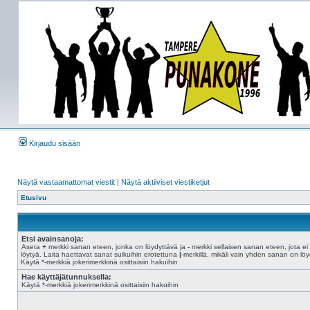
Kirjaudu sisään
Näytä vastaamattomat viestit
|
Näytä aktiiviset viestiketjut
Etusivu
Etsi avainsanoja:
Aseta
+
merkki sanan eteen, jonka on löydyttävä ja
-
merkki sellaisen sanan eteen, jota ei
löytyä. Laita haettavat sanat sulkuihin erotettuna
|
-merkillä, mikäli vain yhden sanan on löy
Käytä *-merkkiä jokerimerkkinä osittaisiin hakuihin
Hae käyttäjätunnuksella:
Käytä *-merkkiä jokerimerkkinä osittaisiin hakuihin