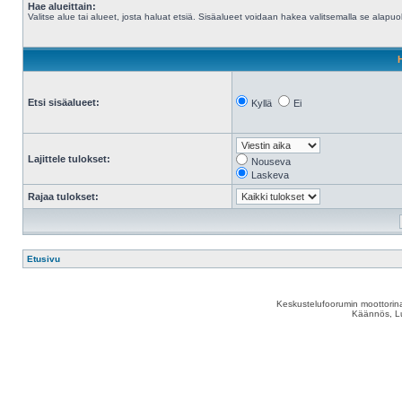
Hae alueittain:
Valitse alue tai alueet, josta haluat etsiä. Sisäalueet voidaan hakea valitsemalla se alapuol
Etsi sisäalueet:
Kyllä
Ei
Lajittele tulokset:
Nouseva
Laskeva
Rajaa tulokset:
Etusivu
Keskustelufoorumin moottorina
Käännös, Lu