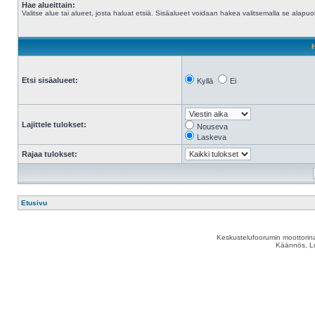
Hae alueittain:
Valitse alue tai alueet, josta haluat etsiä. Sisäalueet voidaan hakea valitsemalla se alapuol
Etsi sisäalueet:
Kyllä
Ei
Lajittele tulokset:
Nouseva
Laskeva
Rajaa tulokset:
Etusivu
Keskustelufoorumin moottorina
Käännös, Lu