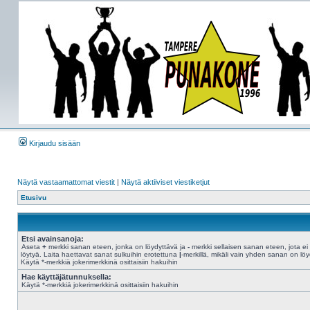
Kirjaudu sisään
Näytä vastaamattomat viestit
|
Näytä aktiiviset viestiketjut
Etusivu
Etsi avainsanoja:
Aseta
+
merkki sanan eteen, jonka on löydyttävä ja
-
merkki sellaisen sanan eteen, jota ei
löytyä. Laita haettavat sanat sulkuihin erotettuna
|
-merkillä, mikäli vain yhden sanan on löy
Käytä *-merkkiä jokerimerkkinä osittaisiin hakuihin
Hae käyttäjätunnuksella:
Käytä *-merkkiä jokerimerkkinä osittaisiin hakuihin