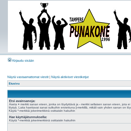
Kirjaudu sisään
Näytä vastaamattomat viestit
|
Näytä aktiiviset viestiketjut
Etusivu
Etsi avainsanoja:
Aseta
+
merkki sanan eteen, jonka on löydyttävä ja
-
merkki sellaisen sanan eteen, jota ei
löytyä. Laita haettavat sanat sulkuihin erotettuna
|
-merkillä, mikäli vain yhden sanan on löy
Käytä *-merkkiä jokerimerkkinä osittaisiin hakuihin
Hae käyttäjätunnuksella:
Käytä *-merkkiä jokerimerkkinä osittaisiin hakuihin