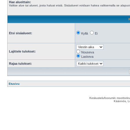
Hae alueittain:
Valitse alue tai alueet, josta haluat etsiä. Sisäalueet voidaan hakea valitsemalla se alapuol
Etsi sisäalueet:
Kyllä
Ei
Lajittele tulokset:
Nouseva
Laskeva
Rajaa tulokset:
Etusivu
Keskustelufoorumin moottorina
Käännös, Lu