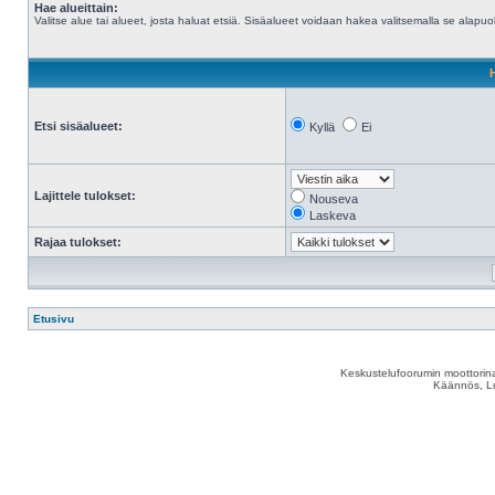
Hae alueittain:
Valitse alue tai alueet, josta haluat etsiä. Sisäalueet voidaan hakea valitsemalla se alapuol
Etsi sisäalueet:
Kyllä
Ei
Lajittele tulokset:
Nouseva
Laskeva
Rajaa tulokset:
Etusivu
Keskustelufoorumin moottorina
Käännös, Lu