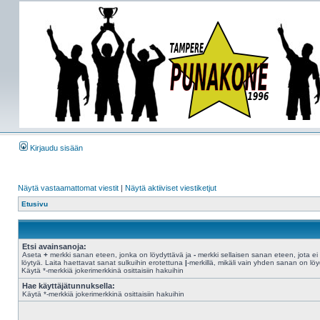
Kirjaudu sisään
Näytä vastaamattomat viestit
|
Näytä aktiiviset viestiketjut
Etusivu
Etsi avainsanoja:
Aseta
+
merkki sanan eteen, jonka on löydyttävä ja
-
merkki sellaisen sanan eteen, jota ei
löytyä. Laita haettavat sanat sulkuihin erotettuna
|
-merkillä, mikäli vain yhden sanan on löy
Käytä *-merkkiä jokerimerkkinä osittaisiin hakuihin
Hae käyttäjätunnuksella:
Käytä *-merkkiä jokerimerkkinä osittaisiin hakuihin