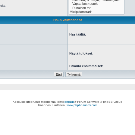
elta.
Haun vaihtoehdot
Hae täältä:
Näytä tulokset:
Palauta ensimmäiset:
Keskustelufoorumin moottorina toimii
phpBB
® Forum Software © phpBB Group
Käännös, Lurttinen,
www.phpbbsuomi.com