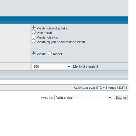
Viestin otsikot ja teksti
Vain teksti
Viestin otsikko
Viestiketjujen ensimmäinen viesti
Viestit
Aiheet
Merkkiä viestistä
Kaikki ajat ovat UTC + 3 tuntia [
DST
]
Hyppää: