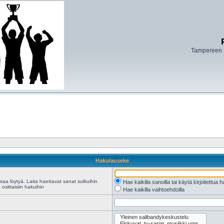
Tampereen 
Hakulauseke
saa löytyä. Laita haettavat sanat sulkuihin
Hae kaikilla sanoilla tai käytä kirjoitettua 
osittaisiin hakuihin
Hae kaikilla vaihtoehdoilla