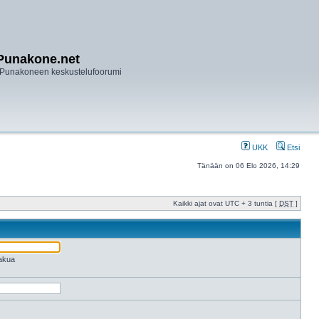
Punakone.net
Punakoneen keskustelufoorumi
UKK
Etsi
Tänään on 06 Elo 2026, 14:29
Kaikki ajat ovat UTC + 3 tuntia [
DST
]
hakua