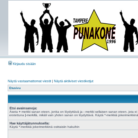
Kirjaudu sisään
Näytä vastaamattomat viestit
|
Näytä aktiiviset viestiketjut
Etusivu
Etsi avainsanoja:
Aseta
+
merkki sanan eteen, jonka on löydyttävä ja
-
merkki sellaisen sanan eteen, jota ei 
erotettuna
|
-merkillä, mikäli vain yhden sanan on löydyttävä. Käytä *-merkkiä jokerimerkkinä 
Hae käyttäjätunnuksella:
Käytä *-merkkiä jokerimerkkinä osittaisiin hakuihin