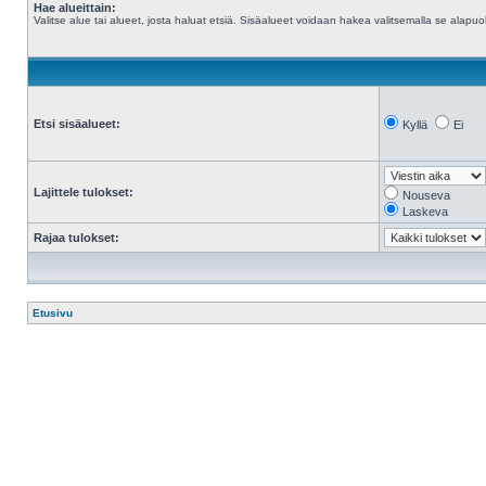
Hae alueittain:
Valitse alue tai alueet, josta haluat etsiä. Sisäalueet voidaan hakea valitsemalla se alapuol
Etsi sisäalueet:
Kyllä
Ei
Lajittele tulokset:
Nouseva
Laskeva
Rajaa tulokset:
Etusivu