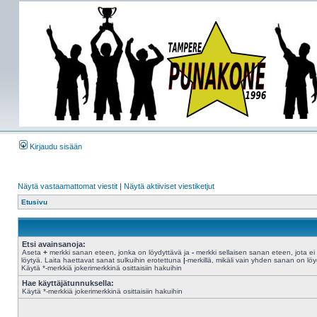
Kirjaudu sisään
Näytä vastaamattomat viestit
|
Näytä aktiiviset viestiketjut
Etusivu
Etsi avainsanoja:
Aseta
+
merkki sanan eteen, jonka on löydyttävä ja
-
merkki sellaisen sanan eteen, jota ei
löytyä. Laita haettavat sanat sulkuihin erotettuna
|
-merkillä, mikäli vain yhden sanan on löy
Käytä *-merkkiä jokerimerkkinä osittaisiin hakuihin
Hae käyttäjätunnuksella:
Käytä *-merkkiä jokerimerkkinä osittaisiin hakuihin