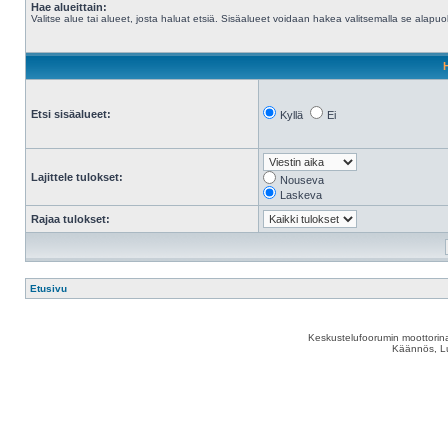
Hae alueittain:
Valitse alue tai alueet, josta haluat etsiä. Sisäalueet voidaan hakea valitsemalla se alapuol
Etsi sisäalueet:
Kyllä
Ei
Lajittele tulokset:
Nouseva
Laskeva
Rajaa tulokset:
Etusivu
Keskustelufoorumin moottorina
Käännös, Lu