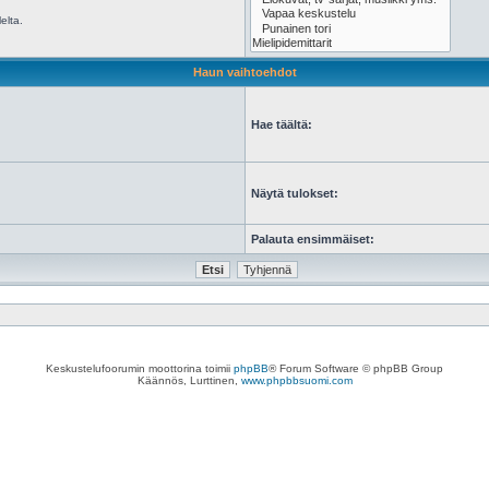
elta.
Haun vaihtoehdot
Hae täältä:
Näytä tulokset:
Palauta ensimmäiset:
Keskustelufoorumin moottorina toimii
phpBB
® Forum Software © phpBB Group
Käännös, Lurttinen,
www.phpbbsuomi.com