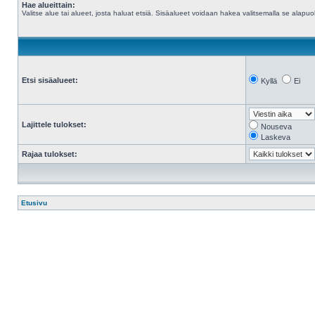
Hae alueittain:
Valitse alue tai alueet, josta haluat etsiä. Sisäalueet voidaan hakea valitsemalla se alapuol
Etsi sisäalueet:
Kyllä
Ei
Lajittele tulokset:
Nouseva
Laskeva
Rajaa tulokset:
Etusivu