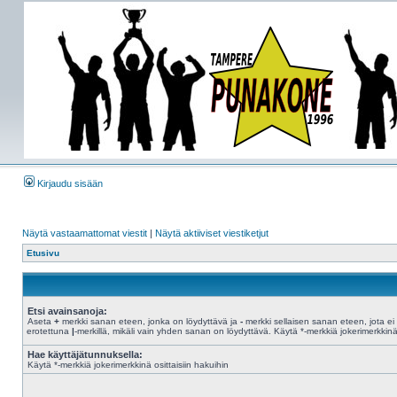
Kirjaudu sisään
Näytä vastaamattomat viestit
|
Näytä aktiiviset viestiketjut
Etusivu
Etsi avainsanoja:
Aseta
+
merkki sanan eteen, jonka on löydyttävä ja
-
merkki sellaisen sanan eteen, jota ei 
erotettuna
|
-merkillä, mikäli vain yhden sanan on löydyttävä. Käytä *-merkkiä jokerimerkkinä 
Hae käyttäjätunnuksella:
Käytä *-merkkiä jokerimerkkinä osittaisiin hakuihin