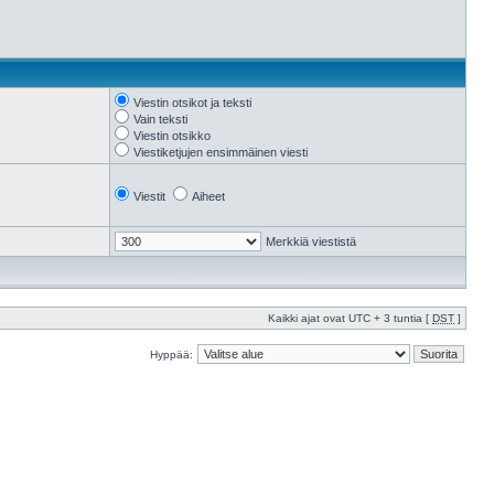
Viestin otsikot ja teksti
Vain teksti
Viestin otsikko
Viestiketjujen ensimmäinen viesti
Viestit
Aiheet
Merkkiä viestistä
Kaikki ajat ovat UTC + 3 tuntia [
DST
]
Hyppää: