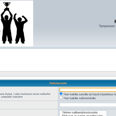
Tampereen 
Hakulauseke
saa löytyä. Laita haettavat sanat sulkuihin
Hae kaikilla sanoilla tai käytä kirjoitettua 
osittaisiin hakuihin
Hae kaikilla vaihtoehdoilla