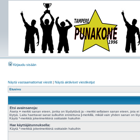
Kirjaudu sisään
Näytä vastaamattomat viestit
|
Näytä aktiiviset viestiketjut
Etusivu
Etsi avainsanoja:
Aseta
+
merkki sanan eteen, jonka on löydyttävä ja
-
merkki sellaisen sanan eteen, jota ei
löytyä. Laita haettavat sanat sulkuihin erotettuna
|
-merkillä, mikäli vain yhden sanan on löy
Käytä *-merkkiä jokerimerkkinä osittaisiin hakuihin
Hae käyttäjätunnuksella:
Käytä *-merkkiä jokerimerkkinä osittaisiin hakuihin