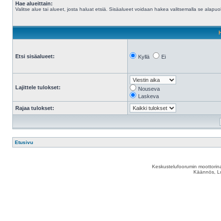
Hae alueittain:
Valitse alue tai alueet, josta haluat etsiä. Sisäalueet voidaan hakea valitsemalla se alapuol
Etsi sisäalueet:
Kyllä
Ei
Lajittele tulokset:
Nouseva
Laskeva
Rajaa tulokset:
Etusivu
Keskustelufoorumin moottorina
Käännös, Lu