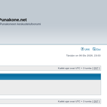
Punakone.net
Punakoneen keskustelufoorumi
UKK
Etsi
Tänään on 06 Elo 2026, 23:03
Kaikki ajat ovat UTC + 3 tuntia [
DST
]
Kaikki ajat ovat UTC + 3 tuntia [
DST
]