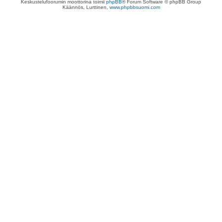
Keskustelufoorumin moottorina toimii
phpBB
® Forum Software © phpBB Group
Käännös, Lurttinen,
www.phpbbsuomi.com