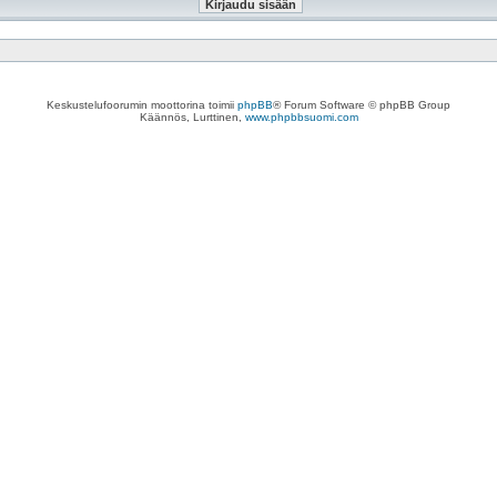
Keskustelufoorumin moottorina toimii
phpBB
® Forum Software © phpBB Group
Käännös, Lurttinen,
www.phpbbsuomi.com