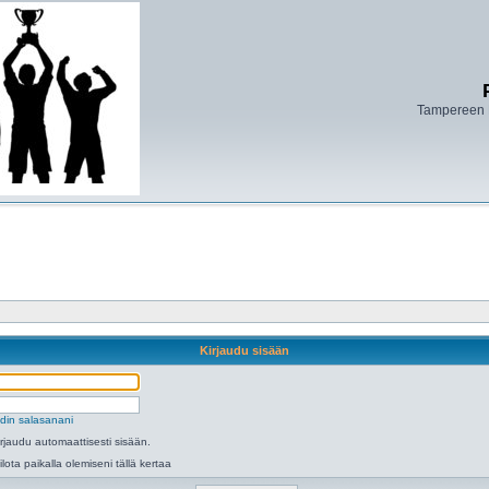
Tampereen 
Kirjaudu sisään
din salasanani
irjaudu automaattisesti sisään.
ilota paikalla olemiseni tällä kertaa