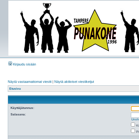
Kirjaudu sisään
Näytä vastaamattomat viestit
|
Näytä aktiiviset viestiketjut
Etusivu
Käyttäjätunnus:
Salasana:
Unoh
K
Pi