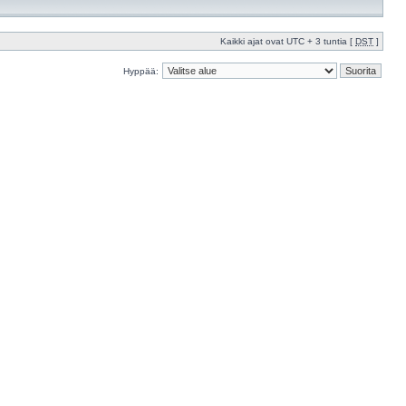
Kaikki ajat ovat UTC + 3 tuntia [
DST
]
Hyppää: