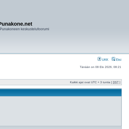
Punakone.net
Punakoneen keskustelufoorumi
UKK
Etsi
Tänään on 08 Elo 2026, 08:21
Kaikki ajat ovat UTC + 3 tuntia [
DST
]