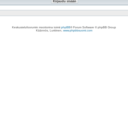
Keskustelufoorumin moottorina toimii
phpBB
® Forum Software © phpBB Group
Käännös, Lurttinen,
www.phpbbsuomi.com