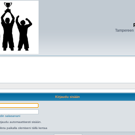
Tampereen 
Kirjaudu sisään
din salasanani
irjaudu automaattisesti sisään.
ilota paikalla olemiseni tällä kertaa