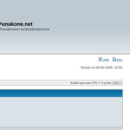
Punakone.net
Punakoneen keskustelufoorumi
UKK
Etsi
Tänään on 09 Elo 2026, 19:06
Kaikki ajat ovat UTC + 3 tuntia [
DST
]