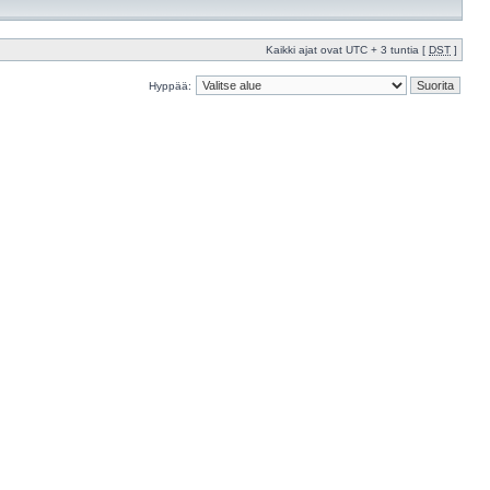
Kaikki ajat ovat UTC + 3 tuntia [
DST
]
Hyppää: