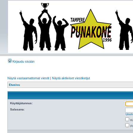
Kirjaudu sisään
Näytä vastaamattomat viestit
|
Näytä aktiiviset viestiketjut
Etusivu
Käyttäjätunnus:
Salasana:
Unoh
K
Pi