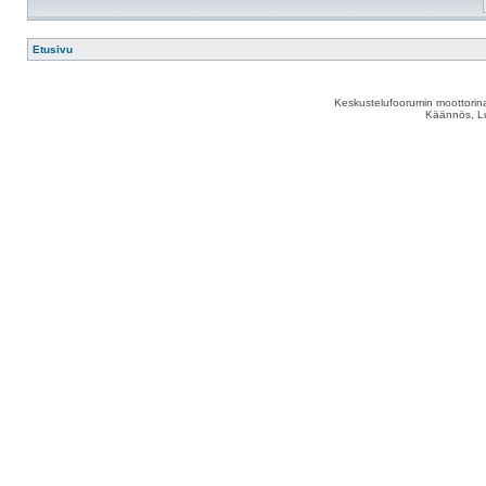
Etusivu
Keskustelufoorumin moottorina
Käännös, Lu