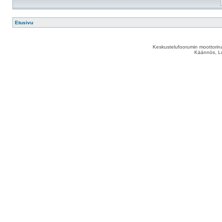
Etusivu
Keskustelufoorumin moottorina
Käännös, Lu