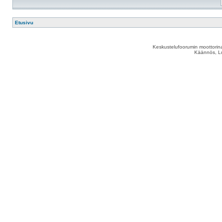
Etusivu
Keskustelufoorumin moottorina
Käännös, Lu