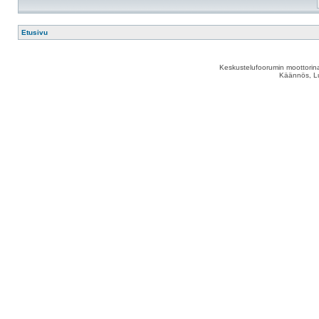
Etusivu
Keskustelufoorumin moottorina
Käännös, Lu