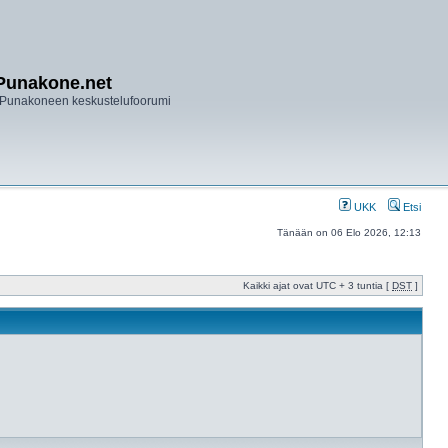
Punakone.net
Punakoneen keskustelufoorumi
UKK
Etsi
Tänään on 06 Elo 2026, 12:13
Kaikki ajat ovat UTC + 3 tuntia [
DST
]