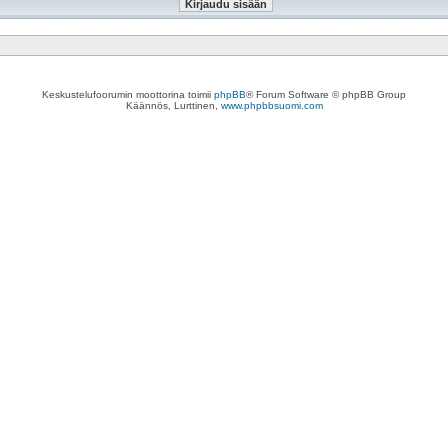
Keskustelufoorumin moottorina toimii
phpBB
® Forum Software © phpBB Group
Käännös, Lurttinen,
www.phpbbsuomi.com