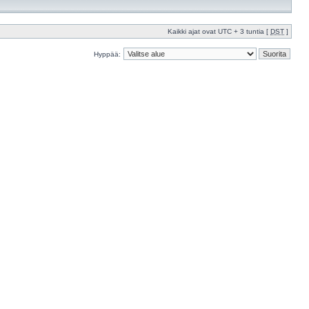
Kaikki ajat ovat UTC + 3 tuntia [
DST
]
Hyppää: