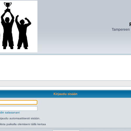
Tampereen 
Kirjaudu sisään
din salasanani
irjaudu automaattisesti sisään.
ilota paikalla olemiseni tällä kertaa