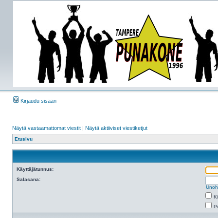
Kirjaudu sisään
Näytä vastaamattomat viestit
|
Näytä aktiiviset viestiketjut
Etusivu
Käyttäjätunnus:
Salasana:
Unoh
K
Pi