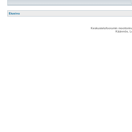
Etusivu
Keskustelufoorumin moottorina
Käännös, Lu