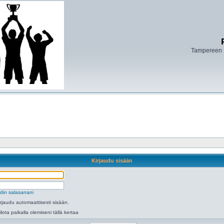
Tampereen 
Kirjaudu sisään
din salasanani
irjaudu automaattisesti sisään.
ilota paikalla olemiseni tällä kertaa