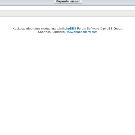
Keskustelufoorumin moottorina toimii
phpBB
® Forum Software © phpBB Group
Käännös, Lurttinen,
www.phpbbsuomi.com