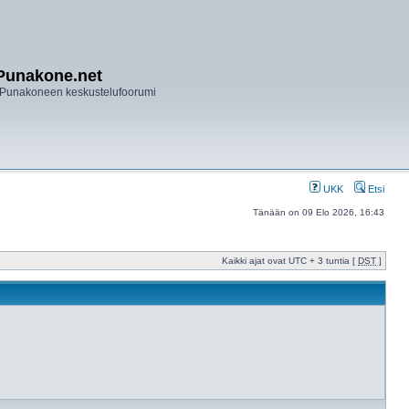
Punakone.net
Punakoneen keskustelufoorumi
UKK
Etsi
Tänään on 09 Elo 2026, 16:43
Kaikki ajat ovat UTC + 3 tuntia [
DST
]