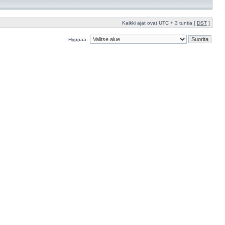
Kaikki ajat ovat UTC + 3 tuntia [
DST
]
Hyppää: