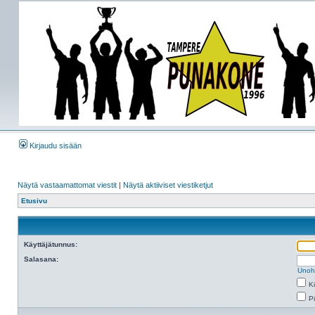
Kirjaudu sisään
Näytä vastaamattomat viestit
|
Näytä aktiiviset viestiketjut
Etusivu
Käyttäjätunnus:
Salasana:
Unoh
K
Pi