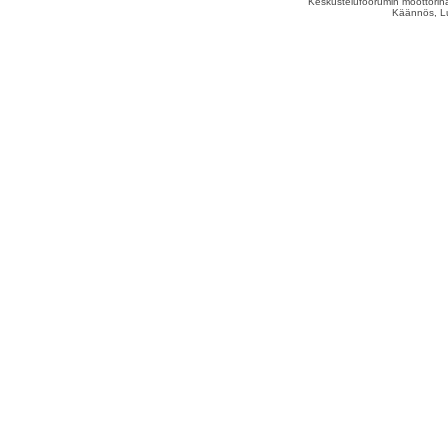
Keskustelufoorumin moottorina
Käännös, Lu