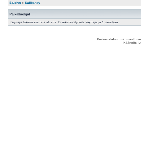
Etusivu
»
Salibandy
Paikallaolijat
Käyttäjiä lukemassa tätä aluetta: Ei rekisteröityneitä käyttäjiä ja 1 vierailijaa
Keskustelufoorumin moottorina
Käännös, Lu