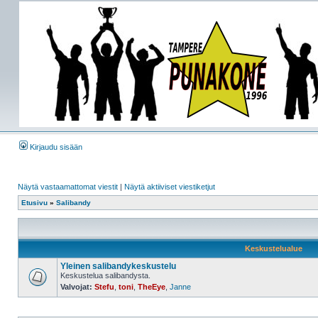
Kirjaudu sisään
Näytä vastaamattomat viestit
|
Näytä aktiiviset viestiketjut
Etusivu
»
Salibandy
Keskustelualue
Yleinen salibandykeskustelu
Keskustelua salibandysta.
Valvojat:
Stefu
,
toni
,
TheEye
,
Janne