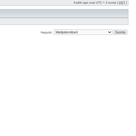
Kaikki ajat ovat UTC + 3 tuntia [
DST
]
Hyppää: