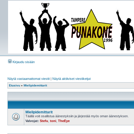
Kirjaudu sisään
Näytä vastaamattomat viestit
|
Näytä aktiiviset viestiketjut
Etusivu
»
Mielipidemittarit
Mielipidemittarit
Täällä voit osallistua äänestyksiin ja järjestää myös oman äänestyksen.
Valvojat:
Stefu
,
toni
,
TheEye