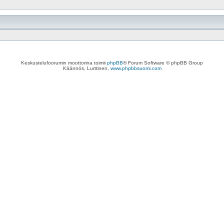
Keskustelufoorumin moottorina toimii
phpBB
® Forum Software © phpBB Group
Käännös, Lurttinen,
www.phpbbsuomi.com