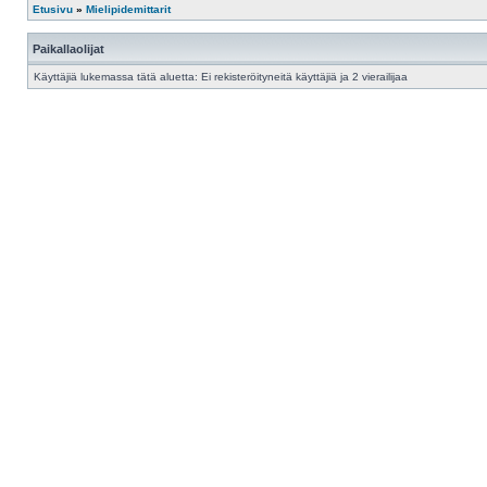
Etusivu
»
Mielipidemittarit
Paikallaolijat
Käyttäjiä lukemassa tätä aluetta: Ei rekisteröityneitä käyttäjiä ja 2 vierailijaa