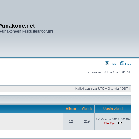
Punakone.net
Punakoneen keskustelufoorumi
UKK
Etsi
Tänään on 07 Elo 2026, 01:51
Kaikki ajat ovat UTC + 3 tuntia [
DST
]
Aiheet
Viestit
Uusin viesti
17 Marras 2011, 22:04
12
219
TheEye