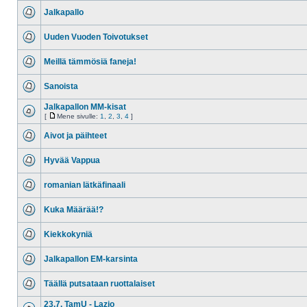
Jalkapallo
Uuden Vuoden Toivotukset
Meillä tämmösiä faneja!
Sanoista
Jalkapallon MM-kisat
[
Mene sivulle:
1
,
2
,
3
,
4
]
Aivot ja päihteet
Hyvää Vappua
romanian lätkäfinaali
Kuka Määrää!?
Kiekkokyniä
Jalkapallon EM-karsinta
Täällä putsataan ruottalaiset
23.7. TamU - Lazio