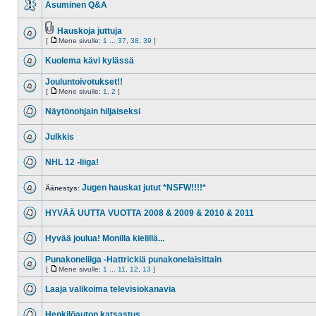
Asuminen Q&A
Hauskoja juttuja
[
Mene sivulle:
1
...
37
,
38
,
39
]
Kuolema kävi kylässä
Jouluntoivotukset!!
[
Mene sivulle:
1
,
2
]
Näytönohjain hiljaiseksi
Julkkis
NHL 12 -liiga!
Jugen hauskat jutut *NSFW!!!!*
Äänestys:
HYVÄÄ UUTTA VUOTTA 2008 & 2009 & 2010 & 2011
Hyvää joulua! Monilla kielillä...
Punakoneliiga -Hattrickiä punakonelaisittain
[
Mene sivulle:
1
...
11
,
12
,
13
]
Laaja valikoima televisiokanavia
Henkilöauton katsastus