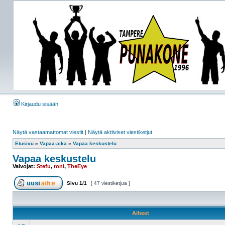
Kirjaudu sisään
Näytä vastaamattomat viestit
|
Näytä aktiiviset viestiketjut
Etusivu
»
Vapaa-aika
»
Vapaa keskustelu
Vapaa keskustelu
Valvojat:
Stefu
,
toni
,
TheEye
Sivu
1
/
1
[ 47 viestiketjua ]
Aiheet