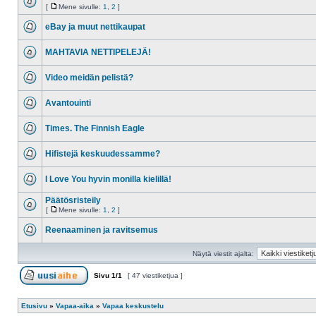
[
Mene sivulle:
1
,
2
]
eBay ja muut nettikaupat
MAHTAVIA NETTIPELEJÄ!
Video meidän pelistä?
Avantouinti
Times. The Finnish Eagle
Hifistejä keskuudessamme?
I Love You hyvin monilla kielillä!
Päätösristeily
[
Mene sivulle:
1
,
2
]
Reenaaminen ja ravitsemus
Näytä viestit ajalta:
Sivu
1
/
1
[ 47 viestiketjua ]
Etusivu
»
Vapaa-aika
»
Vapaa keskustelu