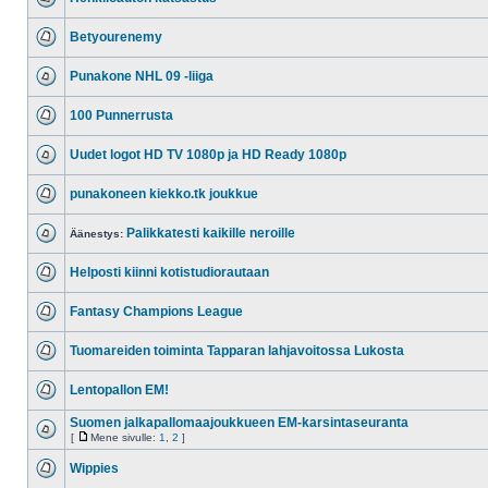
Betyourenemy
Punakone NHL 09 -liiga
100 Punnerrusta
Uudet logot HD TV 1080p ja HD Ready 1080p
punakoneen kiekko.tk joukkue
Palikkatesti kaikille neroille
Äänestys:
Helposti kiinni kotistudiorautaan
Fantasy Champions League
Tuomareiden toiminta Tapparan lahjavoitossa Lukosta
Lentopallon EM!
Suomen jalkapallomaajoukkueen EM-karsintaseuranta
[
Mene sivulle:
1
,
2
]
Wippies