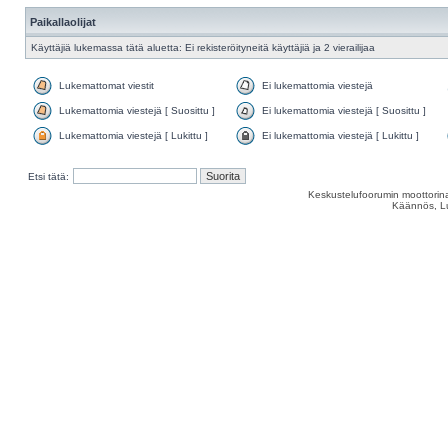
Paikallaolijat
Käyttäjiä lukemassa tätä aluetta: Ei rekisteröityneitä käyttäjiä ja 2 vierailijaa
Lukemattomat viestit
Ei lukemattomia viestejä
Lukemattomia viestejä [ Suosittu ]
Ei lukemattomia viestejä [ Suosittu ]
Lukemattomia viestejä [ Lukittu ]
Ei lukemattomia viestejä [ Lukittu ]
Etsi tätä:
Keskustelufoorumin moottorina
Käännös, Lu