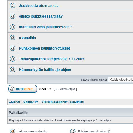
Joukkuetta etsimässä..
olisiko joukkueessa tilaa?
mahtuuko vielä joukkueeseen?
treeneihin
Punakoneen jouluntoivotukset
Toimitsijakurssi Tampereella 3.11.2005
Hämeenkyrön halliin ajo-ohjeet
Näytä viestit ajalta:
Sivu
1
/
2
[ 91 viestiketjua ]
Etusivu
»
Salibandy
»
Yleinen salibandykeskustelu
Paikallaolijat
Käyttäjiä lukemassa tätä aluetta: Ei rekisteröityneitä käyttäjiä ja 1 vierailijaa
Lukemattomat viestit
Ei lukemattomia viestejä