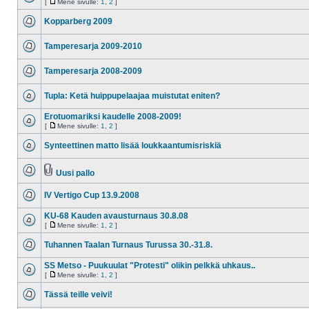
[
Mene sivulle:
1
,
2
]
Kopparberg 2009
Tamperesarja 2009-2010
Tamperesarja 2008-2009
Tupla: Ketä huippupelaajaa muistutat eniten?
Erotuomariksi kaudelle 2008-2009!
[
Mene sivulle:
1
,
2
]
Synteettinen matto lisää loukkaantumisriskiä
Uusi pallo
IV Vertigo Cup 13.9.2008
KU-68 Kauden avausturnaus 30.8.08
[
Mene sivulle:
1
,
2
]
Tuhannen Taalan Turnaus Turussa 30.-31.8.
SS Metso - Puukuulat "Protesti" olikin pelkkä uhkaus..
[
Mene sivulle:
1
,
2
]
Tässä teille veivi!