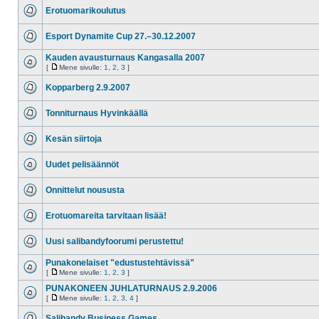
Erotuomarikoulutus
Esport Dynamite Cup 27.–30.12.2007
Kauden avausturnaus Kangasalla 2007
[
Mene sivulle:
1
,
2
,
3
]
Kopparberg 2.9.2007
Tonniturnaus Hyvinkäällä
Kesän siirtoja
Uudet pelisäännöt
Onnittelut noususta
Erotuomareita tarvitaan lisää!
Uusi salibandyfoorumi perustettu!
Punakonelaiset "edustustehtävissä"
[
Mene sivulle:
1
,
2
,
3
]
PUNAKONEEN JUHLATURNAUS 2.9.2006
[
Mene sivulle:
1
,
2
,
3
,
4
]
Salibandy Business Games