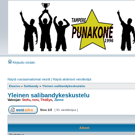
Kirjaudu sisään
Näytä vastaamattomat viestit
|
Näytä aktiiviset viestiketjut
Etusivu
»
Salibandy
»
Yleinen salibandykeskustelu
Yleinen salibandykeskustelu
Valvojat:
Stefu
,
toni
,
TheEye
,
Janne
Sivu
1
/
2
[ 91 viestiketjua ]
Aiheet
Tiedotteet