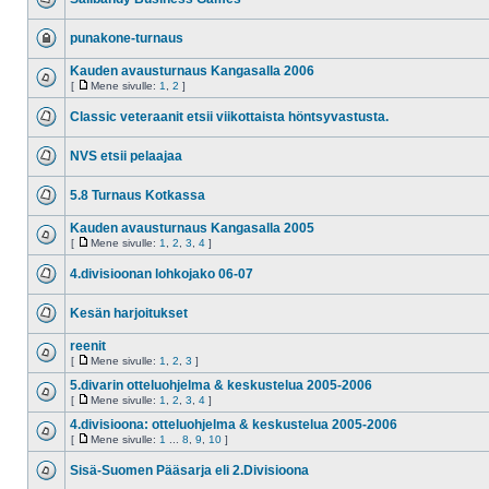
punakone-turnaus
Kauden avausturnaus Kangasalla 2006
[
Mene sivulle:
1
,
2
]
Classic veteraanit etsii viikottaista höntsyvastusta.
NVS etsii pelaajaa
5.8 Turnaus Kotkassa
Kauden avausturnaus Kangasalla 2005
[
Mene sivulle:
1
,
2
,
3
,
4
]
4.divisioonan lohkojako 06-07
Kesän harjoitukset
reenit
[
Mene sivulle:
1
,
2
,
3
]
5.divarin otteluohjelma & keskustelua 2005-2006
[
Mene sivulle:
1
,
2
,
3
,
4
]
4.divisioona: otteluohjelma & keskustelua 2005-2006
[
Mene sivulle:
1
...
8
,
9
,
10
]
Sisä-Suomen Pääsarja eli 2.Divisioona