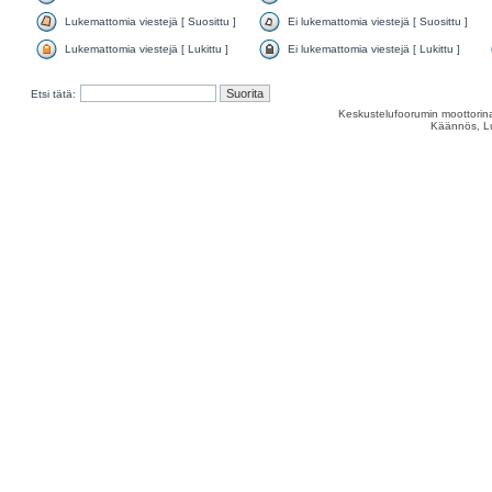
Lukemattomia viestejä [ Suosittu ]
Ei lukemattomia viestejä [ Suosittu ]
Lukemattomia viestejä [ Lukittu ]
Ei lukemattomia viestejä [ Lukittu ]
Etsi tätä:
Keskustelufoorumin moottorina
Käännös, Lu