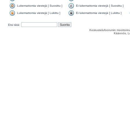
Lukemattomia viestejä [ Suosittu ]
Ei lukemattomia viestejä [ Suosittu ]
Lukemattomia viestejä [ Lukittu ]
Ei lukemattomia viestejä [ Lukittu ]
Etsi tätä:
Keskustelufoorumin moottorina
Käännös, Lu