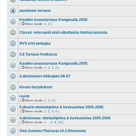
punakone-turnaus
Kauden avausturnaus Kangasalla 2006
[
Mene sivulle:
1
,
2
]
Classic veteraanit etsii viikottaista höntsyvastusta.
NVS etsii pelaajaa
5.8 Turnaus Kotkassa
Kauden avausturnaus Kangasalla 2005
[
Mene sivulle:
1
,
2
,
3
,
4
]
4.divisioonan lohkojako 06-07
Kesän harjoitukset
reenit
[
Mene sivulle:
1
,
2
,
3
]
5.divarin otteluohjelma & keskustelua 2005-2006
[
Mene sivulle:
1
,
2
,
3
,
4
]
4.divisioona: otteluohjelma & keskustelua 2005-2006
[
Mene sivulle:
1
...
8
,
9
,
10
]
Sisä-Suomen Pääsarja eli 2.Divisioona