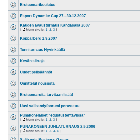
Erotuomarikoulutus
Esport Dynamite Cup 27.–30.12.2007
Kauden avausturnaus Kangasalla 2007
[
Mene sivulle:
1
,
2
,
3
]
Kopparberg 2.9.2007
Tonniturnaus Hyvinkäällä
Kesän siirtoja
Uudet pelisäännöt
Onnittelut noususta
Erotuomareita tarvitaan lisää!
Uusi salibandyfoorumi perustettu!
Punakonelaiset "edustustehtävissä"
[
Mene sivulle:
1
,
2
,
3
]
PUNAKONEEN JUHLATURNAUS 2.9.2006
[
Mene sivulle:
1
,
2
,
3
,
4
]
Salibandy Business Games