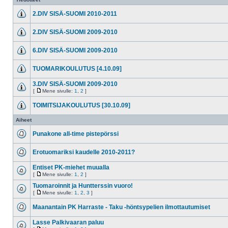
2.DIV SISÄ-SUOMI 2010-2011
2.DIV SISÄ-SUOMI 2009-2010
6.DIV SISÄ-SUOMI 2009-2010
TUOMARIKOULUTUS [4.10.09]
3.DIV SISÄ-SUOMI 2009-2010
[
Mene sivulle:
1
,
2
]
TOIMITSIJAKOULUTUS [30.10.09]
Aiheet
Punakone all-time pistepörssi
Erotuomariksi kaudelle 2010-2011?
Entiset PK-miehet muualla
[
Mene sivulle:
1
,
2
]
Tuomaroinnit ja Huntterssin vuoro!
[
Mene sivulle:
1
,
2
,
3
]
Maanantain PK Harraste - Taku -höntsypelien ilmottautumiset
Lasse Palkivaaran paluu