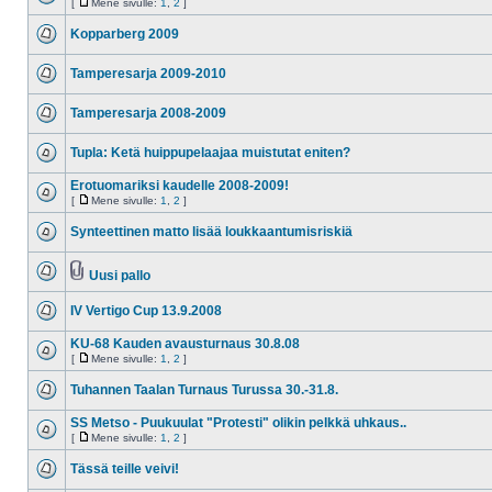
[
Mene sivulle:
1
,
2
]
Kopparberg 2009
Tamperesarja 2009-2010
Tamperesarja 2008-2009
Tupla: Ketä huippupelaajaa muistutat eniten?
Erotuomariksi kaudelle 2008-2009!
[
Mene sivulle:
1
,
2
]
Synteettinen matto lisää loukkaantumisriskiä
Uusi pallo
IV Vertigo Cup 13.9.2008
KU-68 Kauden avausturnaus 30.8.08
[
Mene sivulle:
1
,
2
]
Tuhannen Taalan Turnaus Turussa 30.-31.8.
SS Metso - Puukuulat "Protesti" olikin pelkkä uhkaus..
[
Mene sivulle:
1
,
2
]
Tässä teille veivi!