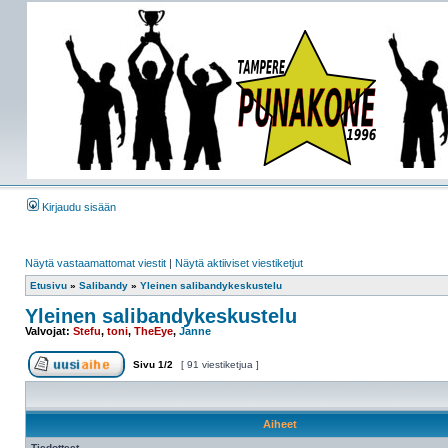
Kirjaudu sisään
Näytä vastaamattomat viestit
|
Näytä aktiiviset viestiketjut
Etusivu
»
Salibandy
»
Yleinen salibandykeskustelu
Yleinen salibandykeskustelu
Valvojat:
Stefu
,
toni
,
TheEye
,
Janne
Sivu
1
/
2
[ 91 viestiketjua ]
Aiheet
Tiedotteet