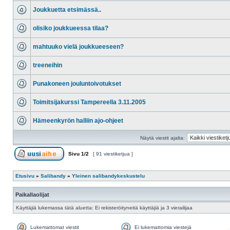
Joukkuetta etsimässä..
olisiko joukkueessa tilaa?
mahtuuko vielä joukkueeseen?
treeneihin
Punakoneen jouluntoivotukset
Toimitsijakurssi Tampereella 3.11.2005
Hämeenkyrön halliin ajo-ohjeet
Näytä viestit ajalta:
Sivu
1
/
2
[ 91 viestiketjua ]
Etusivu
»
Salibandy
»
Yleinen salibandykeskustelu
Paikallaolijat
Käyttäjiä lukemassa tätä aluetta: Ei rekisteröityneitä käyttäjiä ja 3 vierailijaa
Lukemattomat viestit
Ei lukemattomia viestejä