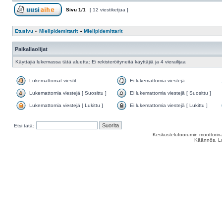
Sivu
1
/
1
[ 12 viestiketjua ]
Etusivu
»
Mielipidemittarit
»
Mielipidemittarit
Paikallaolijat
Käyttäjiä lukemassa tätä aluetta: Ei rekisteröityneitä käyttäjiä ja 4 vierailijaa
Lukemattomat viestit
Ei lukemattomia viestejä
Lukemattomia viestejä [ Suosittu ]
Ei lukemattomia viestejä [ Suosittu ]
Lukemattomia viestejä [ Lukittu ]
Ei lukemattomia viestejä [ Lukittu ]
Etsi tätä:
Keskustelufoorumin moottorina
Käännös, Lu