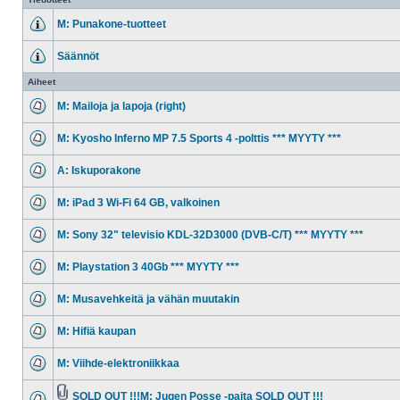
M: Punakone-tuotteet
Säännöt
Aiheet
M: Mailoja ja lapoja (right)
M: Kyosho Inferno MP 7.5 Sports 4 -polttis *** MYYTY ***
A: Iskuporakone
M: iPad 3 Wi-Fi 64 GB, valkoinen
M: Sony 32" televisio KDL-32D3000 (DVB-C/T) *** MYYTY ***
M: Playstation 3 40Gb *** MYYTY ***
M: Musavehkeitä ja vähän muutakin
M: Hifiä kaupan
M: Viihde-elektroniikkaa
SOLD OUT !!!M: Jugen Posse -paita SOLD OUT !!!