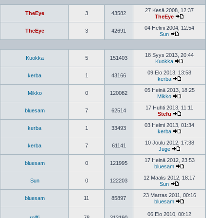
27 Kesä 2008, 12:37
TheEye
3
43582
TheEye
04 Helmi 2004, 12:54
TheEye
3
42691
Sun
18 Syys 2013, 20:44
Kuokka
5
151403
Kuokka
09 Elo 2013, 13:58
kerba
1
43166
kerba
05 Heinä 2013, 18:25
Mikko
0
120082
Mikko
17 Huhti 2013, 11:11
bluesam
7
62514
Stefu
03 Helmi 2013, 01:34
kerba
1
33493
kerba
10 Joulu 2012, 17:38
kerba
7
61141
Juge
17 Heinä 2012, 23:53
bluesam
0
121995
bluesam
12 Maalis 2012, 18:17
Sun
0
122203
Sun
23 Marras 2011, 00:16
bluesam
11
85897
bluesam
06 Elo 2010, 00:12
rolffi
78
313190