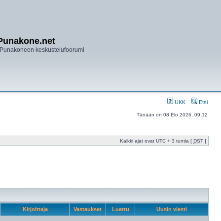
Punakone.net
Punakoneen keskustelufoorumi
UKK
Etsi
Tänään on 08 Elo 2026, 09:12
Kaikki ajat ovat UTC + 3 tuntia [
DST
]
Kirjoittaja
Vastaukset
Luettu
Uusin viesti