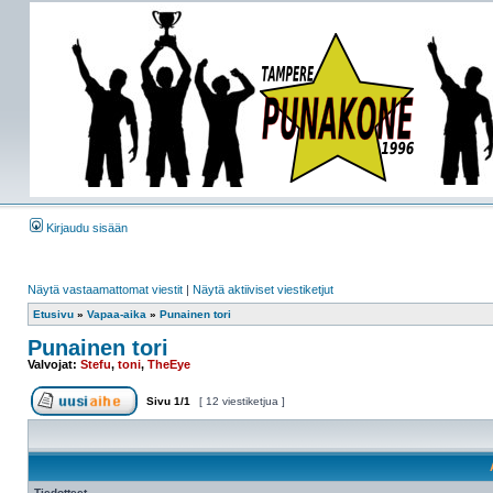
Kirjaudu sisään
Näytä vastaamattomat viestit
|
Näytä aktiiviset viestiketjut
Etusivu
»
Vapaa-aika
»
Punainen tori
Punainen tori
Valvojat:
Stefu
,
toni
,
TheEye
Sivu
1
/
1
[ 12 viestiketjua ]
Tiedotteet