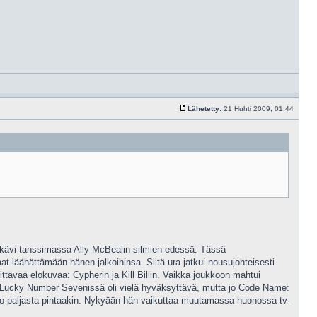
Lähetetty:
21 Huhti 2009, 01:44
a kävi tanssimassa Ally McBealin silmien edessä. Tässä
aat läähättämään hänen jalkoihinsa. Siitä ura jatkui nousujohteisesti
ttävää elokuvaa: Cypherin ja Kill Billin. Vaikka joukkoon mahtui
nen Lucky Number Sevenissä oli vielä hyväksyttävä, mutta jo Code Name:
 jo paljasta pintaakin. Nykyään hän vaikuttaa muutamassa huonossa tv-