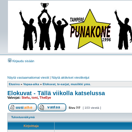
Kirjaudu sisään
Näytä vastaamattomat viestit
|
Näytä aktiiviset viestiketjut
Etusivu
»
Vapaa-aika
»
Elokuvat, tv-sarjat, musiikki yms.
Elokuvat - Tällä viikolla katselussa
Valvojat:
Stefu
,
toni
,
TheEye
Sivu
7
/
7
[ 103 viestiä ]
Tulostusnäkymä
Kirjoittaja