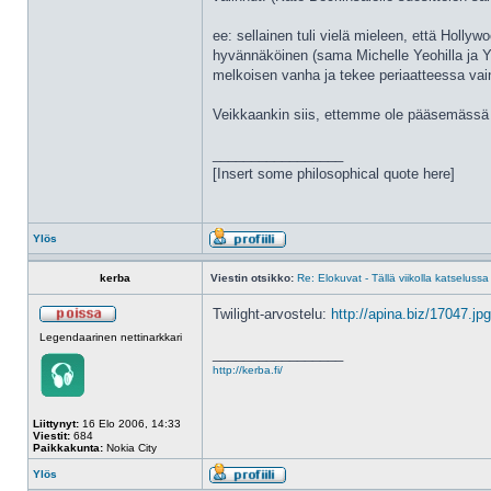
ee: sellainen tuli vielä mieleen, että Hollyw
hyvännäköinen (sama Michelle Yeohilla ja Yun
melkoisen vanha ja tekee periaatteessa vain
Veikkaankin siis, ettemme ole pääsemässä L
_________________
[Insert some philosophical quote here]
Ylös
kerba
Viestin otsikko:
Re: Elokuvat - Tällä viikolla katselussa
Twilight-arvostelu:
http://apina.biz/17047.jpg
Legendaarinen nettinarkkari
_________________
http://kerba.fi/
Liittynyt:
16 Elo 2006, 14:33
Viestit:
684
Paikkakunta:
Nokia City
Ylös