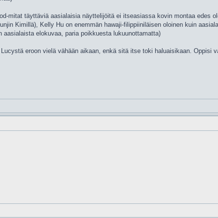
ood-mitat täyttäviä aasialaisia näyttelijöitä ei itseasiassa kovin montaa edes o
jin Kimillä), Kelly Hu on enemmän hawaji-filippiiniläisen oloinen kuin aasiala
 aasialaista elokuvaa, paria poikkuesta lukuunottamatta)
ucystä eroon vielä vähään aikaan, enkä sitä itse toki haluaisikaan. Oppisi