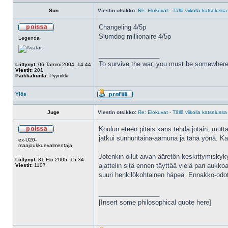
Sun
Viestin otsikko:
Re: Elokuvat - Tällä viikolla katselussa
Changeling 4/5p
Slumdog millionaire 4/5p
Legenda
_________________
To survive the war, you must be somewhere
Liittynyt:
06 Tammi 2004, 14:44
Viestit:
201
Paikkakunta:
Pyynikki
Ylös
Juge
Viestin otsikko:
Re: Elokuvat - Tällä viikolla katselussa
Koulun eteen pitäis kans tehdä jotain, mutta 
jatkui sunnuntaina-aamuna ja tänä yönä. Kark
ex-U20-
maajoukkuevalmentaja
Jotenkin ollut aivan ääretön keskittymiskyky
Liittynyt:
31 Elo 2005, 15:34
ajattelin sitä ennen täyttää vielä pari auk
Viestit:
1107
suuri henkilökohtainen häpeä. Ennakko-odot
_________________
[Insert some philosophical quote here]