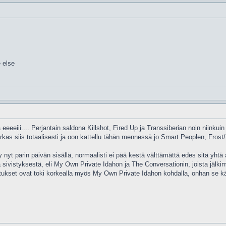
 else
eeeeiii.... Perjantain saldona Killshot, Fired Up ja Transsiberian noin niinkuin
as siis totaalisesti ja oon kattellu tähän mennessä jo Smart Peoplen, Frost/N
 nyt parin päivän sisällä, normaalisti ei pää kestä välttämättä edes sitä yhtä
koa sivistyksestä, eli My Own Private Idahon ja The Conversationin, joista j
ukset ovat toki korkealla myös My Own Private Idahon kohdalla, onhan se käy