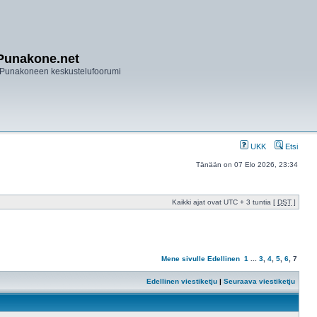
Punakone.net
Punakoneen keskustelufoorumi
UKK
Etsi
Tänään on 07 Elo 2026, 23:34
Kaikki ajat ovat UTC + 3 tuntia [
DST
]
Mene sivulle
Edellinen
1
...
3
,
4
,
5
,
6
,
7
Edellinen viestiketju
|
Seuraava viestiketju