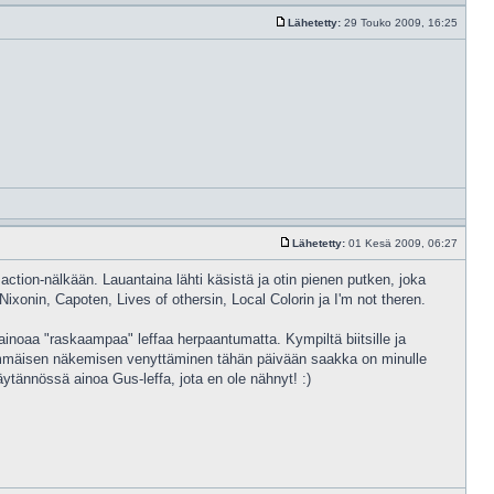
Lähetetty:
29 Touko 2009, 16:25
Lähetetty:
01 Kesä 2009, 06:27
 action-nälkään. Lauantaina lähti käsistä ja otin pienen putken, joka
ixonin, Capoten, Lives of othersin, Local Colorin ja I'm not theren.
 ainoaa "raskaampaa" leffaa herpaantumatta. Kympiltä biitsille ja
älkimmäisen näkemisen venyttäminen tähän päivään saakka on minulle
tännössä ainoa Gus-leffa, jota en ole nähnyt! :)