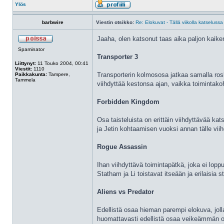
Ylös
barbwire
Viestin otsikko:
Re: Elokuvat - Tällä viikolla katselussa
Jaaha, olen katsonut taas aika paljon kaiken
Spaminator
Transporter 3
Liittynyt:
11 Touko 2004, 00:41
Viestit:
1110
Transporterin kolmososa jatkaa samalla roskai
Paikkakunta:
Tampere,
Tammela
viihdyttää kestonsa ajan, vaikka toimintako
Forbidden Kingdom
Osa taisteluista on erittäin viihdyttävää ka
ja Jetin kohtaamisen vuoksi annan tälle viih
Rogue Assassin
Ihan viihdyttävä toimintapätkä, joka ei loppu
Statham ja Li toistavat itseään ja erilaisia
Aliens vs Predator
Edellistä osaa hieman parempi elokuva, joll
huomattavasti edellistä osaa veikeämmän o