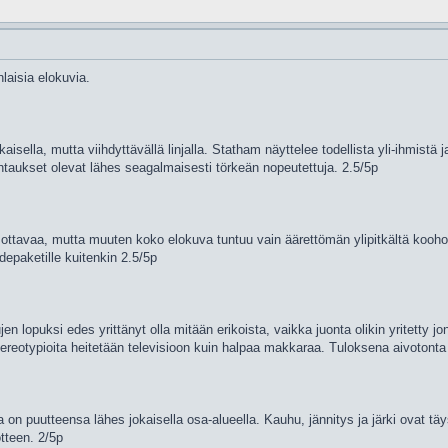
laisia elokuvia.
sella, mutta viihdyttävällä linjalla. Statham näyttelee todellista yli-ihmistä j
htaukset olevat lähes seagalmaisesti törkeän nopeutettuja. 2.5/5p
tsottavaa, mutta muuten koko elokuva tuntuu vain äärettömän ylipitkältä koohot
depaketille kuitenkin 2.5/5p
jen lopuksi edes yrittänyt olla mitään erikoista, vaikka juonta olikin yritetty jo
 stereotypioita heitetään televisioon kuin halpaa makkaraa. Tuloksena aivotonta
a on puutteensa lähes jokaisella osa-alueella. Kauhu, jännitys ja järki ovat t
tteen. 2/5p