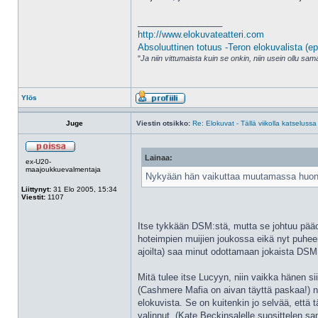
_________________
http://www.elokuvateatteri.com
Absoluuttinen totuus -Teron elokuvalista (ep
"
Ja niin vittumaista kuin se onkin, niin usein ollu s
Ylös
Juge
Viestin otsikko:
Re: Elokuvat - Tällä viikolla katselussa
Lainaa:
ex-U20-
maajoukkuevalmentaja
Nykyään hän vaikuttaa muutamassa huonoss
Liittynyt:
31 Elo 2005, 15:34
Viestit:
1107
Itse tykkään DSM:stä, mutta se johtuu pääo
hoteimpien muijien joukossa eikä nyt puhee
ajoilta) saa minut odottamaan jokaista DSM:
Mitä tulee itse Lucyyn, niin vaikka hänen s
(Cashmere Mafia on aivan täyttä paskaa!) ni
elokuvista. Se on kuitenkin jo selvää, että
valinnut. (Kate Beckinsalelle suosittelen s