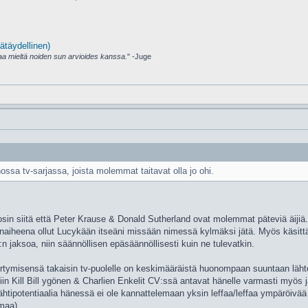
ätäydellinen)
amaa mieltä noiden sun arvioides kanssa.
" -Juge
a tv-sarjassa, joista molemmat taitavat olla jo ohi.
sin siitä että Peter Krause & Donald Sutherland ovat molemmat päteviä äijiä
naiheena ollut Lucykään itseäni missään nimessä kylmäksi jätä. Myös käsittä
n jaksoa, niin säännöllisen epäsäännöllisesti kuin ne tulevatkin.
iirtymisensä takaisin tv-puolelle on keskimääräistä huonompaan suuntaan lähte
in Kill Bill ygönen & Charlien Enkelit CV:ssä antavat hänelle varmasti myös 
 tähtipotentiaalia hänessä ei ole kannattelemaan yksin leffaa/leffaa ympäröivä
amaa)