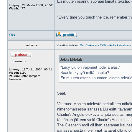
En muuten osannu suoraan lainata tekstiä, et
Liittynyt:
26 Maalis 2008, 20:52
Viestit:
477
_________________
"Every time you touch the ice, remember th
Ylös
barbwire
Viestin otsikko:
Re: Elokuvat - Tällä viikolla katselussa
Jokke kirjoitti:
Spaminator
"Lucy Liu on vajonnut todella alas."
Liittynyt:
11 Touko 2004, 00:41
Saanko kysyä miltä tasolta?
Viestit:
1110
Paikkakunta:
Tampere,
En muuten osannu suoraan lainata tekstiä, 
Tammela
Saat.
Vastaus: Monien mielestä herkullisen näköi
nimenomaisessa sarjassa Liu esitti tavaramer
Charlie's Angels-elokuvalla, jota seurasi me
tämänkin jälkeen vielä Charlie's Angelsin j
The Cleanerin rooli oli ihan saatanan kauh
sarjassa, joista molemmat taitavat olla jo oh