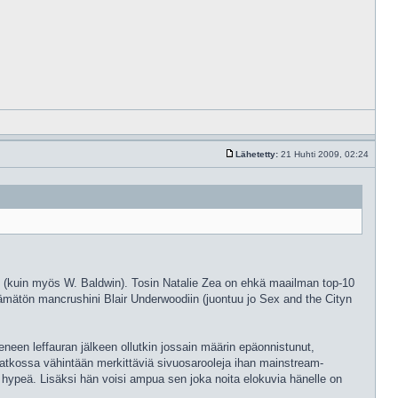
Lähetetty:
21 Huhti 2009, 02:24
. (kuin myös W. Baldwin). Tosin Natalie Zea on ehkä maailman top-10
mätön mancrushini Blair Underwoodiin (juontuu jo Sex and the Cityn
neen leffauran jälkeen ollutkin jossain määrin epäonnistunut,
jatkossa vähintään merkittäviä sivuosarooleja ihan mainstream-
ä hypeä. Lisäksi hän voisi ampua sen joka noita elokuvia hänelle on