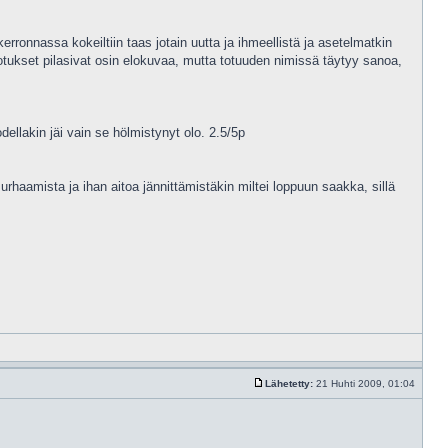
onnassa kokeiltiin taas jotain uutta ja ihmeellistä ja asetelmatkin
tukset pilasivat osin elokuvaa, mutta totuuden nimissä täytyy sanoa,
ellakin jäi vain se hölmistynyt olo. 2.5/5p
urhaamista ja ihan aitoa jännittämistäkin miltei loppuun saakka, sillä
Lähetetty:
21 Huhti 2009, 01:04