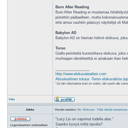
Burn After Reading
Burn After Reading ei muutamaa hörähdystä 
pistettiin päälaelleen, mutta kokonaisuute
että ainoa vauhtiin päässyt näyttelijä oli M
Babylon AD
Babylon AD on hieman hölmö elokuva, joka oli
Torso
Giallo-perinteitä kunnioittava elokuva, joka
murhaajan identiteettiä ei ainakaan ihan het
_________________
http://www.elokuvateatteri.com
Absoluuttinen totuus -Teron elokuvalista (ep
"
Ja niin vittumaista kuin se onkin, niin usein ollu s
Ylös
Jokke
Viestin otsikko:
Re: Elokuvat - Tällä viikolla katselussa
"Lucy Liu on vajonnut todella alas."
Saanko kysyä miltä tasolta?
Legendaarinen nettinarkkari