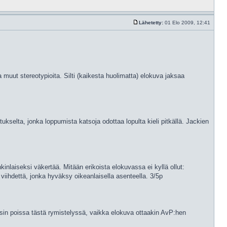
Lähetetty:
01 Elo 2009, 12:41
a muut stereotypioita. Silti (kaikesta huolimatta) elokuva jaksaa
ukselta, jonka loppumista katsoja odottaa lopulta kieli pitkällä. Jackien
nkinlaiseksi väkertää. Mitään erikoista elokuvassa ei kyllä ollut:
 viihdettä, jonka hyväksy oikeanlaisella asenteella. 3/5p
äysin poissa tästä rymistelyssä, vaikka elokuva ottaakin AvP:hen