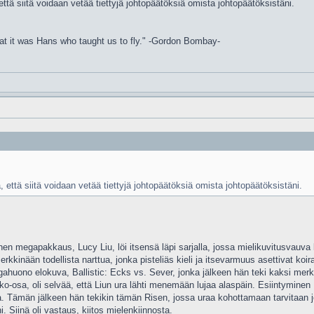
tä siitä voidaan vetää tiettyjä johtopäätöksiä omista johtopäätöksistäni.
at it was Hans who taught us to fly." -Gordon Bombay-
että siitä voidaan vetää tiettyjä johtopäätöksiä omista johtopäätöksistäni.
nen megapakkaus, Lucy Liu, löi itsensä läpi sarjalla, jossa mielikuvitusvauv
kkinään todellista narttua, jonka pisteliäs kieli ja itsevarmuus asettivat koir
gahuono elokuva, Ballistic: Ecks vs. Sever, jonka jälkeen hän teki kaksi merki
atko-osa, oli selvää, että Liun ura lähti menemään lujaa alaspäin. Esiintymi
ea. Tämän jälkeen hän tekikin tämän Risen, jossa uraa kohottamaan tarvitaan
i. Siinä oli vastaus, kiitos mielenkiinnosta.