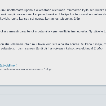
lukuunottamatta uponnut oikeastaan ollenkaan. Ymmärrän kyllä sen kuinka kerr
na elokuva jäi varsin vaisuksi pannukakuksi. Ehkäpä kohtuuttomat ennakko-odo
alkovich, jonka kanssa sai nauraa kerran jos toisenkin. 3/5p
si varmasti parantunut muutamilla kymmenillä lisäminuuteilla. Nyt jäljelle tod
 onnistuu olemaan jotain muutakin kuin sitä ainaista sontaa. Mukana tissejä, m
i paljasteta. Toisin sanoen tämä oli ihan oikeasti katsottava elokuva! 2.5/5p
ätäydellinen)
amaa mieltä noiden sun arvioides kanssa.
" -Juge