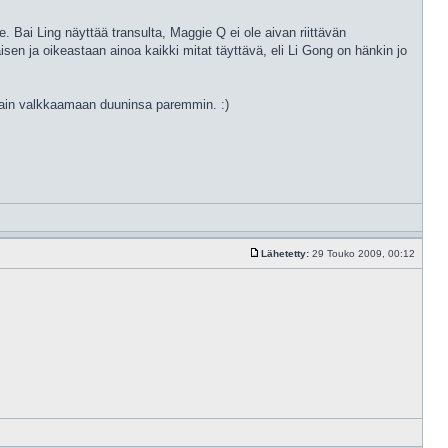
le. Bai Ling näyttää transulta, Maggie Q ei ole aivan riittävän
isen ja oikeastaan ainoa kaikki mitat täyttävä, eli Li Gong on hänkin jo
 vain valkkaamaan duuninsa paremmin. :)
Lähetetty:
29 Touko 2009, 00:12