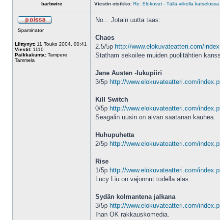
barbwire
Viestin otsikko:
Re: Elokuvat - Tällä viikolla katselussa
No... Jotain uutta taas:
Spaminator
Chaos
Liittynyt:
11 Touko 2004, 00:41
2.5/5p
http://www.elokuvateatteri.com/index
Viestit:
1110
Statham sekoilee muiden puolitähtien kans
Paikkakunta:
Tampere,
Tammela
Jane Austen -lukupiiri
3/5p
http://www.elokuvateatteri.com/index.
Kill Switch
0/5p
http://www.elokuvateatteri.com/index.
Seagalin uusin on aivan saatanan kauhea.
Huhupuhetta
2/5p
http://www.elokuvateatteri.com/index.
Rise
1/5p
http://www.elokuvateatteri.com/index.
Lucy Liu on vajonnut todella alas.
Sydän kolmantena jalkana
3/5p
http://www.elokuvateatteri.com/index.
Ihan OK rakkauskomedia.