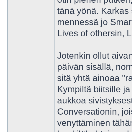
tänä yönä. Karkas s
mennessä jo Smart
Lives of othersin, L
Jotenkin ollut aiva
päivän sisällä, nor
sitä yhtä ainoaa "
Kympiltä biitsille ja
aukkoa sivistykses
Conversationin, jo
venyttäminen tähän