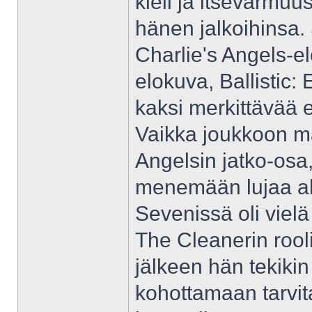
kieli ja itsevarmuu
hänen jalkoihinsa. 
Charlie's Angels-e
elokuva, Ballistic:
kaksi merkittävää e
Vaikka joukkoon ma
Angelsin jatko-osa, 
menemään lujaa al
Sevenissä oli viel
The Cleanerin rool
jälkeen hän tekiki
kohottamaan tarvit