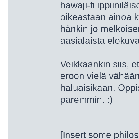
hawaji-filippiiniläi
oikeastaan ainoa ka
hänkin jo melkoise
aasialaista elokuv
Veikkaankin siis,
eroon vielä vähään 
haluaisikaan. Opp
paremmin. :)
______________
[Insert some philo