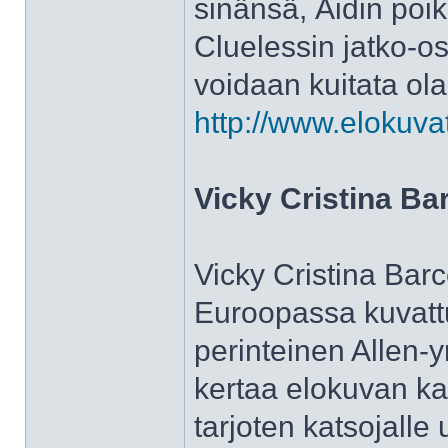
sinänsä, Äidin poi
Cluelessin jatko-osa
voidaan kuitata ol
http://www.elokuva
Vicky Cristina Ba
Vicky Cristina Bar
Euroopassa kuvattu
perinteinen Allen-y
kertaa elokuvan ka
tarjoten katsojalle