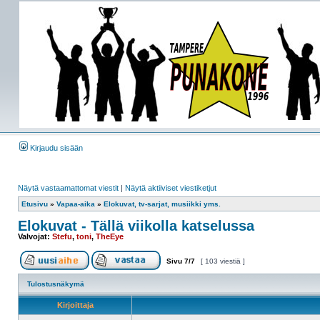
Kirjaudu sisään
Näytä vastaamattomat viestit
|
Näytä aktiiviset viestiketjut
Etusivu
»
Vapaa-aika
»
Elokuvat, tv-sarjat, musiikki yms.
Elokuvat - Tällä viikolla katselussa
Valvojat:
Stefu
,
toni
,
TheEye
Sivu
7
/
7
[ 103 viestiä ]
Tulostusnäkymä
Kirjoittaja