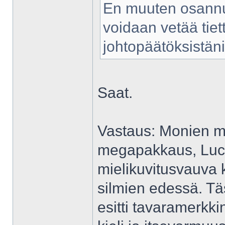
En muuten osannu s
voidaan vetää tiet
johtopäätöksistäni
Saat.
Vastaus: Monien mi
megapakkaus, Lucy L
mielikuvitusvauva 
silmien edessä. T
esitti tavaramerkkin