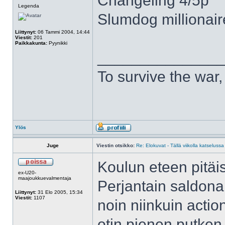
Changeling 4/5p
Legenda
Slumdog millionair
Liittynyt:
06 Tammi 2004, 14:44
Viestit:
201
Paikkakunta:
Pyynikki
______________
To survive the wa
Ylös
Juge
Viestin otsikko:
Re: Elokuvat - Tällä viikolla katselussa
Koulun eteen pitäis
ex-U20-
maajoukkuevalmentaja
Perjantain saldona 
Liittynyt:
31 Elo 2005, 15:34
Viestit:
1107
noin niinkuin actio
otin pienen putken