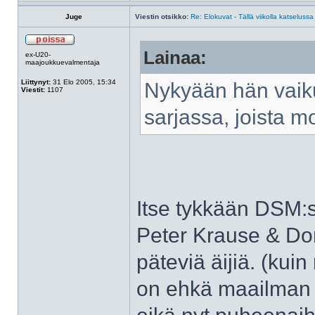
Juge
Viestin otsikko:
Re: Elokuvat - Tällä viikolla katselussa
Lainaa:
ex-U20-
maajoukkuevalmentaja
Liittynyt:
31 Elo 2005, 15:34
Nykyään hän vaik
Viestit:
1107
sarjassa, joista mo
Itse tykkään DSM:st
Peter Krause & Do
päteviä äijiä. (kui
on ehkä maailman 