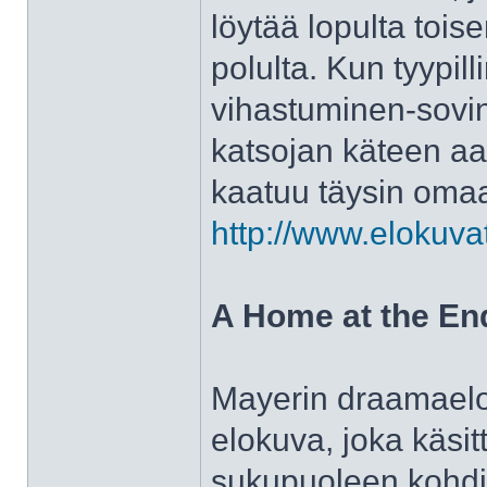
löytää lopulta toi
polulta. Kun tyypi
vihastuminen-sovint
katsojan käteen aav
kaatuu täysin oma
http://www.elokuva
A Home at the End
Mayerin draamaelok
elokuva, joka käsi
sukupuoleen kohdis