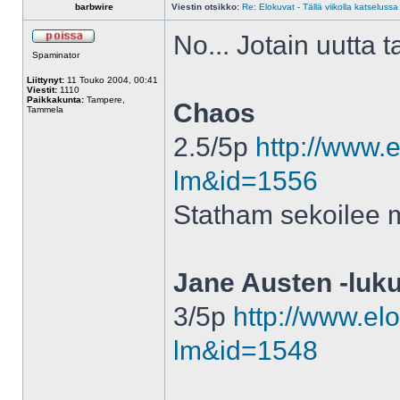
barbwire
Viestin otsikko:
Re: Elokuvat - Tällä viikolla katselussa
No... Jotain uutta t
Spaminator
Liittynyt:
11 Touko 2004, 00:41
Viestit:
1110
Paikkakunta:
Tampere,
Chaos
Tammela
2.5/5p
http://www.e
lm&id=1556
Statham sekoilee m
Jane Austen -luku
3/5p
http://www.elo
lm&id=1548