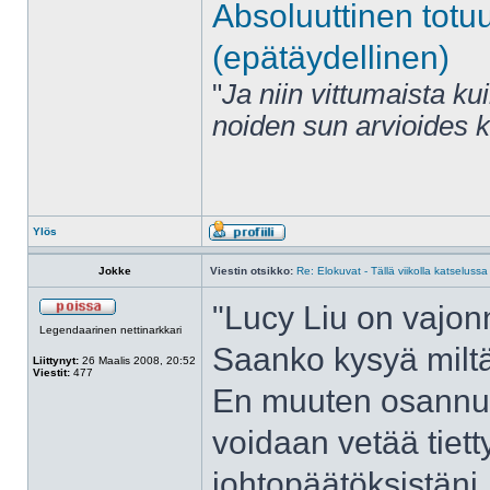
Absoluuttinen totu
(epätäydellinen)
"
Ja niin vittumaista ku
noiden sun arvioides 
Ylös
Jokke
Viestin otsikko:
Re: Elokuvat - Tällä viikolla katselussa
"Lucy Liu on vajonn
Legendaarinen nettinarkkari
Saanko kysyä miltä
Liittynyt:
26 Maalis 2008, 20:52
Viestit:
477
En muuten osannu su
voidaan vetää tiett
johtopäätöksistäni.