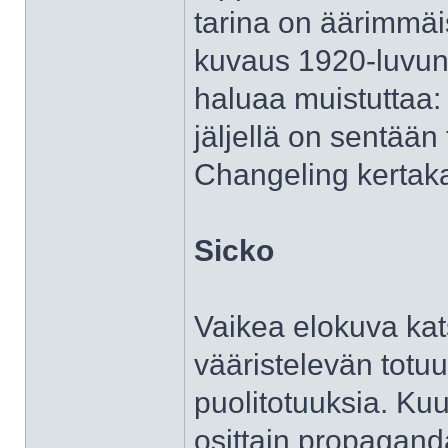
tarina on äärimmäi
kuvaus 1920-luvun
haluaa muistuttaa:
jäljellä on sentään
Changeling kertaka
Sicko
Vaikea elokuva kat
vääristelevän totuu
puolitotuuksia. Ku
osittain propagand