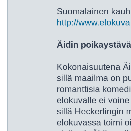
Suomalainen kauhu
http://www.elokuva
Äidin poikaystävä
Kokonaisuutena Äid
sillä maailma on p
romanttisia komedioi
elokuvalle ei voin
sillä Heckerlingin 
elokuvassa toimi o