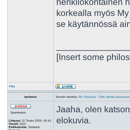
henkilökohtainen h
korkealla myös My
se käytännössä aino
______________
[Insert some philo
Ylös
barbwire
Viestin otsikko:
Re: Elokuvat - Tällä viikolla katselussa
Jaaha, olen katsonu
Spaminator
elokuvia.
Liittynyt:
11 Touko 2004, 00:41
Viestit:
1110
Paikkakunta:
Tampere,