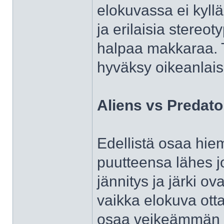
elokuvassa ei kyllä 
ja erilaisia stereot
halpaa makkaraa. T
hyväksy oikeanlais
Aliens vs Predato
Edellistä osaa hie
puutteensa lähes j
jännitys ja järki ov
vaikka elokuva ott
osaa veikeämmän o