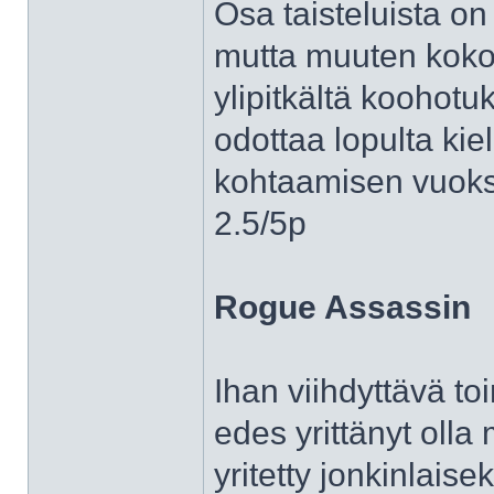
Osa taisteluista on 
mutta muuten koko
ylipitkältä koohotu
odottaa lopulta kiel
kohtaamisen vuoksi
2.5/5p
Rogue Assassin
Ihan viihdyttävä to
edes yrittänyt olla 
yritetty jonkinlaise