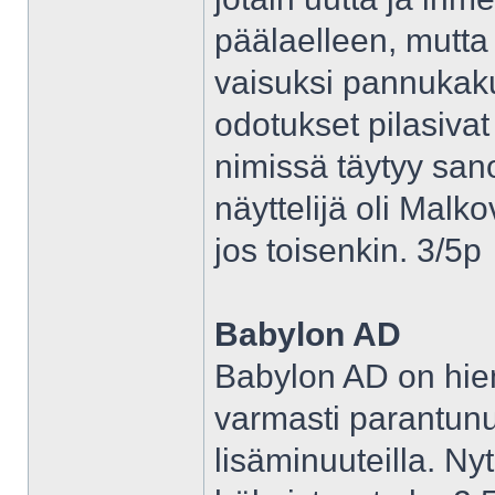
päälaelleen, mutta
vaisuksi pannukak
odotukset pilasiva
nimissä täytyy sano
näyttelijä oli Malk
jos toisenkin. 3/5p
Babylon AD
Babylon AD on hiem
varmasti parantun
lisäminuuteilla. Nyt 