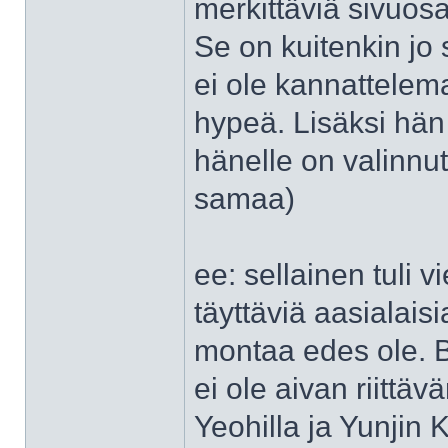
merkittäviä sivuos
Se on kuitenkin jo 
ei ole kannattelem
hypeä. Lisäksi hän
hänelle on valinnut
samaa)
ee: sellainen tuli 
täyttäviä aasialaisi
montaa edes ole. B
ei ole aivan riitt
Yeohilla ja Yunjin