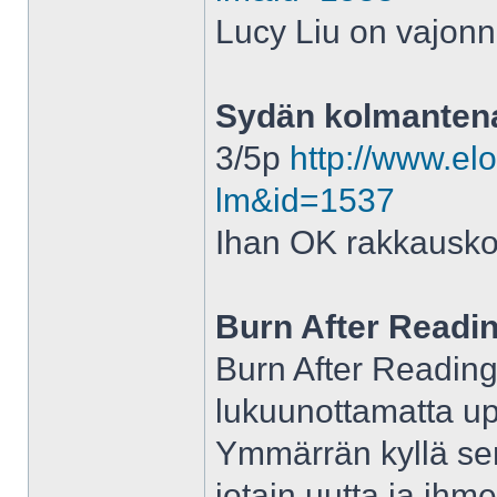
Lucy Liu on vajonnu
Sydän kolmantena
3/5p
http://www.elo
lm&id=1537
Ihan OK rakkausk
Burn After Readi
Burn After Readin
lukuunottamatta up
Ymmärrän kyllä sen
jotain uutta ja ihme