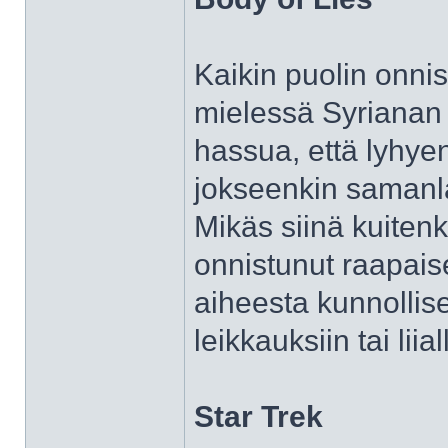
Kaikin puolin onnis
mielessä Syrianan 
hassua, että lyhyen
jokseenkin samanl
Mikäs siinä kuiten
onnistunut raapai
aiheesta kunnollise
leikkauksiin tai lii
Star Trek