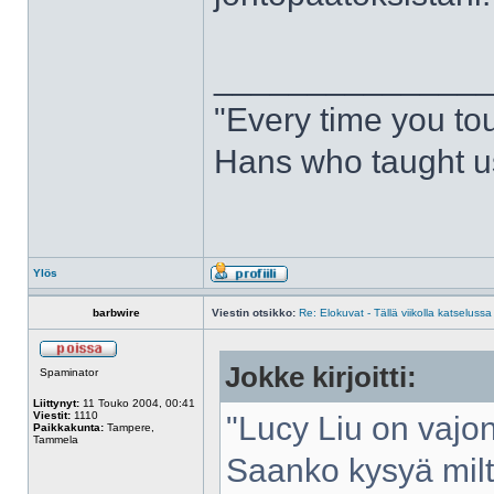
______________
"Every time you to
Hans who taught us
Ylös
barbwire
Viestin otsikko:
Re: Elokuvat - Tällä viikolla katselussa
Jokke kirjoitti:
Spaminator
Liittynyt:
11 Touko 2004, 00:41
Viestit:
1110
"Lucy Liu on vajon
Paikkakunta:
Tampere,
Tammela
Saanko kysyä milt