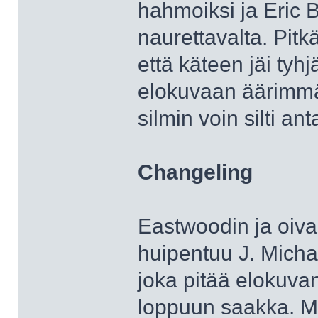
hahmoiksi ja Eric 
naurettavalta. Pitk
että käteen jäi tyh
elokuvaan äärimmäi
silmin voin silti an
Changeling
Eastwoodin ja oival
huipentuu J. Michae
joka pitää elokuva
loppuun saakka. M