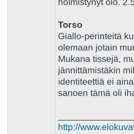
hölmistynyt olo. 2.
Torso
Giallo-perinteitä k
olemaan jotain muut
Mukana tissejä, mu
jännittämistäkin mi
identiteettiä ei ain
sanoen tämä oli ih
______________
http://www.elokuva