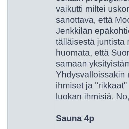
vaikutti miltei usko
sanottava, että M
Jenkkilän epäkohti
tälläisestä juntist
huomata, että Suo
samaan yksityistä
Yhdysvalloissakin
ihmiset ja "rikkaa
luokan ihmisiä. No,
Sauna 4p