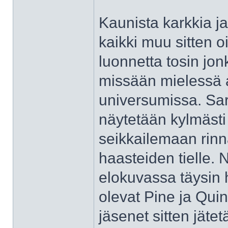
Kaunista karkkia ja
kaikki muu sitten 
luonnetta tosin jon
missään mielessä 
universumissa. Sarj
näytetään kylmästi
seikkailemaan rinn
haasteiden tielle. N
elokuvassa täysin 
olevat Pine ja Quin
jäsenet sitten jätet