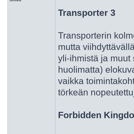
Tammela
Transporter 3
Transporterin kolm
mutta viihdyttävällä
yli-ihmistä ja muut 
huolimatta) elokuv
vaikka toimintakoh
törkeän nopeutettu
Forbidden Kingd