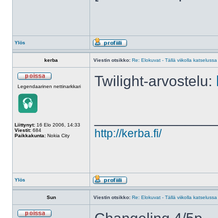
Ylös
kerba
Viestin otsikko:
Re: Elokuvat - Tällä viikolla katselussa
Twilight-arvostelu:
Legendaarinen nettinarkkari
______________
Liittynyt:
16 Elo 2006, 14:33
Viestit:
684
http://kerba.fi/
Paikkakunta:
Nokia City
Ylös
Sun
Viestin otsikko:
Re: Elokuvat - Tällä viikolla katselussa