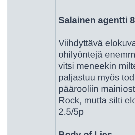
Salainen agentti 
Viihdyttävä elokuva,
ohilyöntejä enemmä
vitsi meneekin milt
paljastuu myös tode
päärooliin mainios
Rock, mutta silti el
2.5/5p
Body of Lies