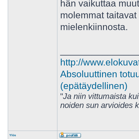
hän vaikuttaa muut
molemmat taitavat ol
mielenkiinnosta.
______________
http://www.elokuva
Absoluuttinen totu
(epätäydellinen)
"
Ja niin vittumaista ku
noiden sun arvioides 
Ylös