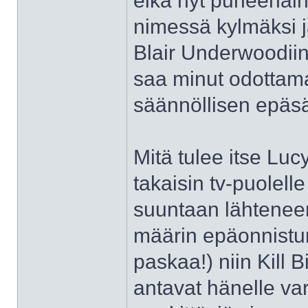
eikä nyt puheenaih
nimessä kylmäksi j
Blair Underwoodiin 
saa minut odottama
säännöllisen epäsää
Mitä tulee itse Luc
takaisin tv-puolel
suuntaan lähteneen 
määrin epäonnistun
paskaa!) niin Kill 
antavat hänelle va