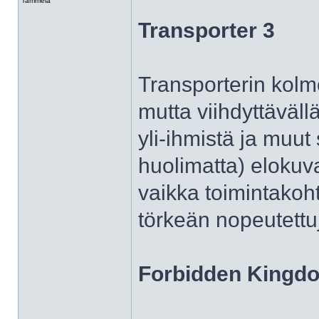
Tammela
Transporter 3
Transporterin kolm
mutta viihdyttävällä
yli-ihmistä ja muut 
huolimatta) elokuv
vaikka toimintakoh
törkeän nopeutettu
Forbidden Kingd