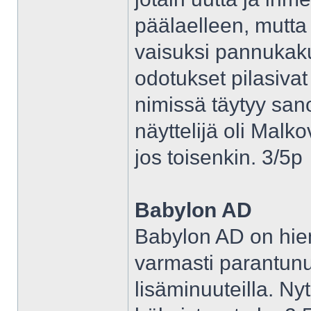
päälaelleen, mutta
vaisuksi pannukak
odotukset pilasiva
nimissä täytyy sano
näyttelijä oli Malk
jos toisenkin. 3/5p
Babylon AD
Babylon AD on hiem
varmasti parantun
lisäminuuteilla. Nyt 