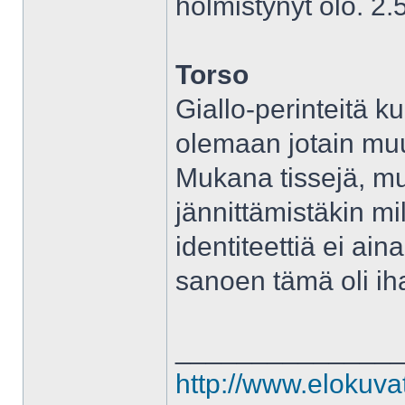
hölmistynyt olo. 2.
Torso
Giallo-perinteitä k
olemaan jotain muut
Mukana tissejä, mu
jännittämistäkin mi
identiteettiä ei ain
sanoen tämä oli ih
______________
http://www.elokuva