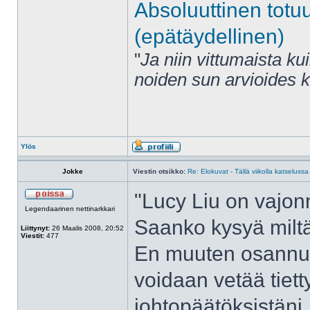
Absoluuttinen totu
(epätäydellinen)
"
Ja niin vittumaista ku
noiden sun arvioides 
Ylös
Jokke
Viestin otsikko:
Re: Elokuvat - Tällä viikolla katselussa
"Lucy Liu on vajonn
Legendaarinen nettinarkkari
Saanko kysyä miltä
Liittynyt:
26 Maalis 2008, 20:52
Viestit:
477
En muuten osannu su
voidaan vetää tiett
johtopäätöksistäni.