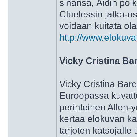
sinänsä, Äidin poi
Cluelessin jatko-osa
voidaan kuitata ol
http://www.elokuva
Vicky Cristina Ba
Vicky Cristina Bar
Euroopassa kuvattu
perinteinen Allen-y
kertaa elokuvan ka
tarjoten katsojalle