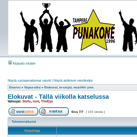
Kirjaudu sisään
Näytä vastaamattomat viestit
|
Näytä aktiiviset viestiketjut
Etusivu
»
Vapaa-aika
»
Elokuvat, tv-sarjat, musiikki yms.
Elokuvat - Tällä viikolla katselussa
Valvojat:
Stefu
,
toni
,
TheEye
Sivu
7
/
7
[ 103 viestiä ]
Tulostusnäkymä
Kirjoittaja