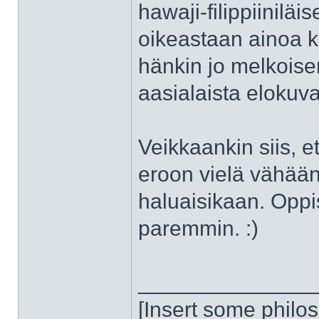
hawaji-filippiiniläi
oikeastaan ainoa ka
hänkin jo melkoise
aasialaista elokuv
Veikkaankin siis,
eroon vielä vähään 
haluaisikaan. Opp
paremmin. :)
______________
[Insert some philo