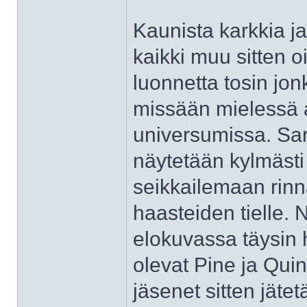
Kaunista karkkia ja
kaikki muu sitten 
luonnetta tosin jon
missään mielessä 
universumissa. Sarj
näytetään kylmästi
seikkailemaan rinn
haasteiden tielle. N
elokuvassa täysin 
olevat Pine ja Quin
jäsenet sitten jätet