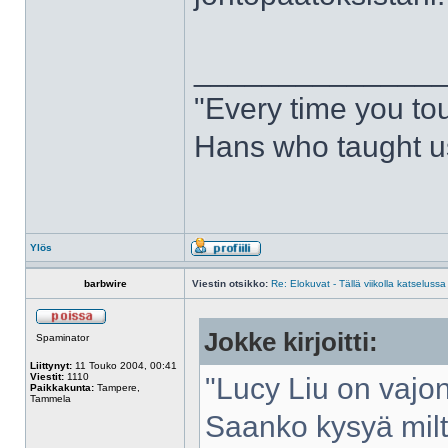
______________
"Every time you to
Hans who taught us
Ylös
barbwire
Viestin otsikko:
Re: Elokuvat - Tällä viikolla katselussa
Jokke kirjoitti:
Spaminator
Liittynyt:
11 Touko 2004, 00:41
Viestit:
1110
"Lucy Liu on vajon
Paikkakunta:
Tampere,
Tammela
Saanko kysyä milt