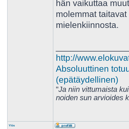
hän vaikuttaa muut
molemmat taitavat ol
mielenkiinnosta.
______________
http://www.elokuva
Absoluuttinen totu
(epätäydellinen)
"
Ja niin vittumaista ku
noiden sun arvioides 
Ylös