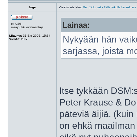
Juge
Viestin otsikko:
Re: Elokuvat - Tällä viikolla katselussa
Lainaa:
ex-U20-
maajoukkuevalmentaja
Liittynyt:
31 Elo 2005, 15:34
Nykyään hän vaik
Viestit:
1107
sarjassa, joista mo
Itse tykkään DSM:st
Peter Krause & Do
päteviä äijiä. (kui
on ehkä maailman 