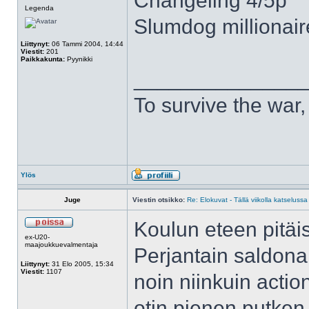
Changeling 4/5p
Legenda
Slumdog millionair
Liittynyt:
06 Tammi 2004, 14:44
Viestit:
201
Paikkakunta:
Pyynikki
______________
To survive the wa
Ylös
Juge
Viestin otsikko:
Re: Elokuvat - Tällä viikolla katselussa
Koulun eteen pitäis
ex-U20-
maajoukkuevalmentaja
Perjantain saldona 
Liittynyt:
31 Elo 2005, 15:34
Viestit:
1107
noin niinkuin actio
otin pienen putken