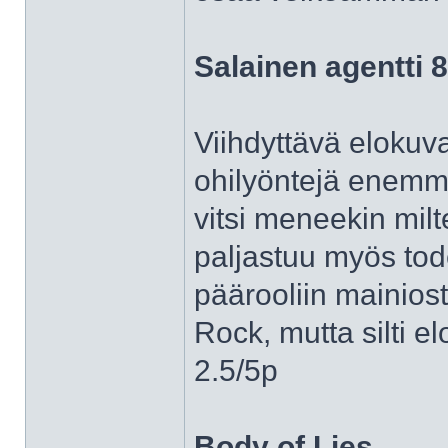
Salainen agentti 
Viihdyttävä elokuva,
ohilyöntejä enemmä
vitsi meneekin milt
paljastuu myös tode
päärooliin mainios
Rock, mutta silti el
2.5/5p
Body of Lies