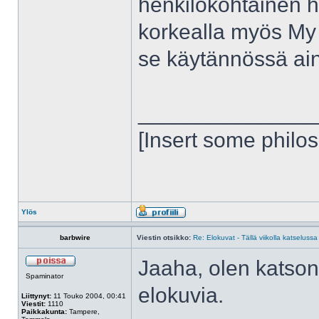
henkilökohtainen h
korkealla myös My
se käytännössä aino
______________
[Insert some philo
Ylös
barbwire
Viestin otsikko:
Re: Elokuvat - Tällä viikolla katselussa
Jaaha, olen katsonu
Spaminator
elokuvia.
Liittynyt:
11 Touko 2004, 00:41
Viestit:
1110
Paikkakunta:
Tampere,