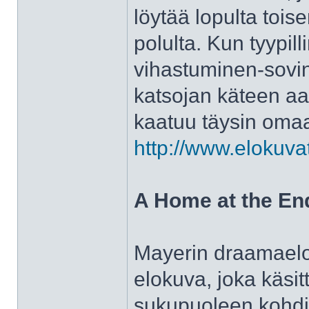
löytää lopulta toi
polulta. Kun tyypi
vihastuminen-sovint
katsojan käteen aav
kaatuu täysin oma
http://www.elokuva
A Home at the End
Mayerin draamaelok
elokuva, joka käsi
sukupuoleen kohdis