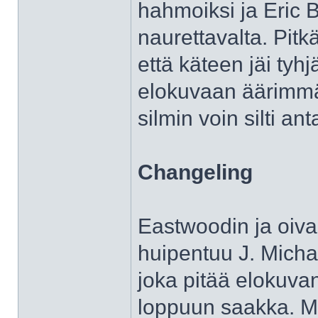
hahmoiksi ja Eric 
naurettavalta. Pitk
että käteen jäi tyh
elokuvaan äärimmäi
silmin voin silti an
Changeling
Eastwoodin ja oival
huipentuu J. Michae
joka pitää elokuva
loppuun saakka. M