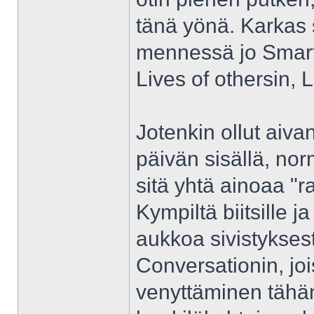
tänä yönä. Karkas s
mennessä jo Smart
Lives of othersin, L
Jotenkin ollut aiva
päivän sisällä, nor
sitä yhtä ainoaa "
Kympiltä biitsille ja
aukkoa sivistykses
Conversationin, jo
venyttäminen tähän