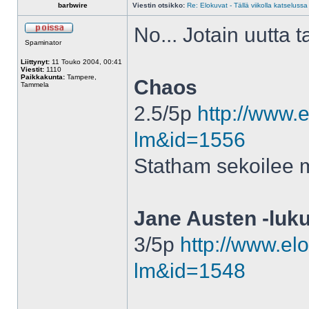
barbwire
Viestin otsikko:
Re: Elokuvat - Tällä viikolla katselussa
No... Jotain uutta t
Spaminator
Liittynyt:
11 Touko 2004, 00:41
Viestit:
1110
Paikkakunta:
Tampere,
Chaos
Tammela
2.5/5p
http://www.e
lm&id=1556
Statham sekoilee m
Jane Austen -luku
3/5p
http://www.elo
lm&id=1548