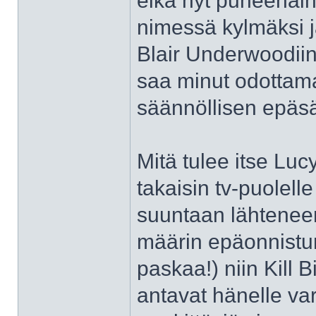
eikä nyt puheenaih
nimessä kylmäksi j
Blair Underwoodiin 
saa minut odottama
säännöllisen epäsää
Mitä tulee itse Luc
takaisin tv-puolel
suuntaan lähteneen 
määrin epäonnistun
paskaa!) niin Kill 
antavat hänelle va