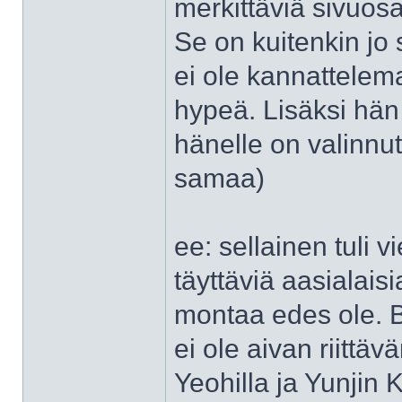
merkittäviä sivuos
Se on kuitenkin jo 
ei ole kannattelem
hypeä. Lisäksi hän
hänelle on valinnut
samaa)
ee: sellainen tuli 
täyttäviä aasialaisi
montaa edes ole. B
ei ole aivan riitt
Yeohilla ja Yunjin