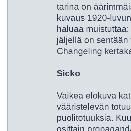
tarina on äärimmäi
kuvaus 1920-luvun
haluaa muistuttaa:
jäljellä on sentään
Changeling kertaka
Sicko
Vaikea elokuva kat
vääristelevän totuu
puolitotuuksia. Ku
osittain propagand