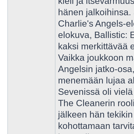
kieli ja itsevarmuu
hänen jalkoihinsa. 
Charlie's Angels-e
elokuva, Ballistic:
kaksi merkittävää e
Vaikka joukkoon ma
Angelsin jatko-osa, 
menemään lujaa al
Sevenissä oli viel
The Cleanerin rool
jälkeen hän tekiki
kohottamaan tarvit