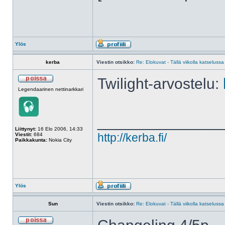
Ylös
kerba
Viestin otsikko:
Re: Elokuvat - Tällä viikolla katselussa
Twilight-arvostelu:
Legendaarinen nettinarkkari
______________
Liittynyt:
16 Elo 2006, 14:33
Viestit:
684
http://kerba.fi/
Paikkakunta:
Nokia City
Ylös
Sun
Viestin otsikko:
Re: Elokuvat - Tällä viikolla katselussa