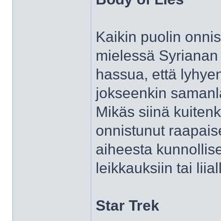
Kaikin puolin onnis
mielessä Syrianan 
hassua, että lyhyen
jokseenkin samanl
Mikäs siinä kuiten
onnistunut raapai
aiheesta kunnollise
leikkauksiin tai lii
Star Trek