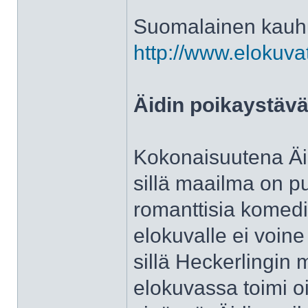
Suomalainen kauhu
http://www.elokuva
Äidin poikaystävä
Kokonaisuutena Äid
sillä maailma on p
romanttisia komedioi
elokuvalle ei voin
sillä Heckerlingin 
elokuvassa toimi o