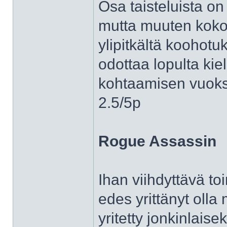
Osa taisteluista on 
mutta muuten koko
ylipitkältä koohotu
odottaa lopulta kiel
kohtaamisen vuoksi
2.5/5p
Rogue Assassin
Ihan viihdyttävä to
edes yrittänyt olla 
yritetty jonkinlaise