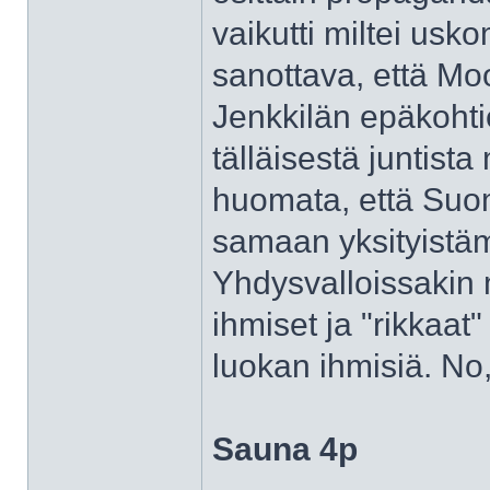
vaikutti miltei usko
sanottava, että M
Jenkkilän epäkohti
tälläisestä juntist
huomata, että Suo
samaan yksityistä
Yhdysvalloissakin
ihmiset ja "rikkaa
luokan ihmisiä. No,
Sauna 4p