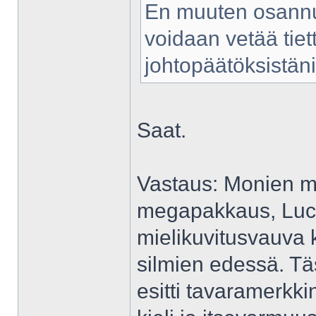
En muuten osannu s
voidaan vetää tiet
johtopäätöksistäni
Saat.
Vastaus: Monien mi
megapakkaus, Lucy L
mielikuvitusvauva 
silmien edessä. T
esitti tavaramerkkin