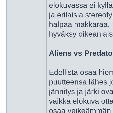
elokuvassa ei kyllä 
ja erilaisia stereot
halpaa makkaraa. T
hyväksy oikeanlais
Aliens vs Predato
Edellistä osaa hie
puutteensa lähes j
jännitys ja järki ov
vaikka elokuva ott
osaa veikeämmän o