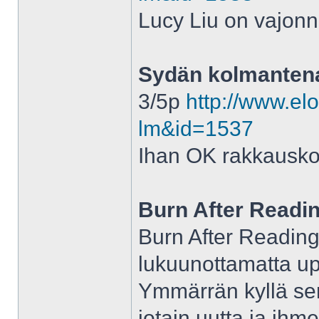
Lucy Liu on vajonnu
Sydän kolmantena
3/5p
http://www.elo
lm&id=1537
Ihan OK rakkausk
Burn After Readi
Burn After Readin
lukuunottamatta up
Ymmärrän kyllä sen
jotain uutta ja ihme