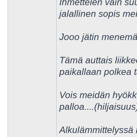
Ihmettelen vain suu
jalallinen sopis me
Jooo jätin menemätt
Tämä auttais liikke
paikallaan polkea t
Vois meidän hyökkä
palloa....(hiljaisuu
Alkulämmittelyssä 