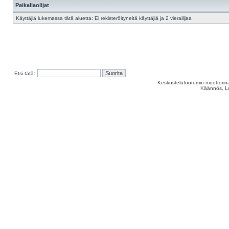
Paikallaolijat
Käyttäjiä lukemassa tätä aluetta: Ei rekisteröityneitä käyttäjiä ja 2 vierailijaa
Etsi tätä:
Keskustelufoorumin moottorina
Käännös, Lu