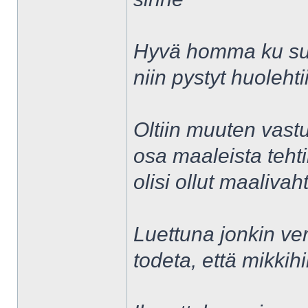
Hyvä homma ku sul
niin pystyt huoleht
Oltiin muuten vastu
osa maaleista tehti
olisi ollut maalivaht
Luettuna jonkin ve
todeta, että mikkih