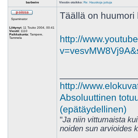
barbwire
Viestin otsikko:
Re: Hauskoja juttuja
Täällä on huumori k
Spaminator
Liittynyt:
11 Touko 2004, 00:41
Viestit:
1110
Paikkakunta:
Tampere,
http://www.youtub
Tammela
v=vesvMW8Vj9A&
______________
http://www.elokuva
Absoluuttinen totu
(epätäydellinen)
"
Ja niin vittumaista ku
noiden sun arvioides 