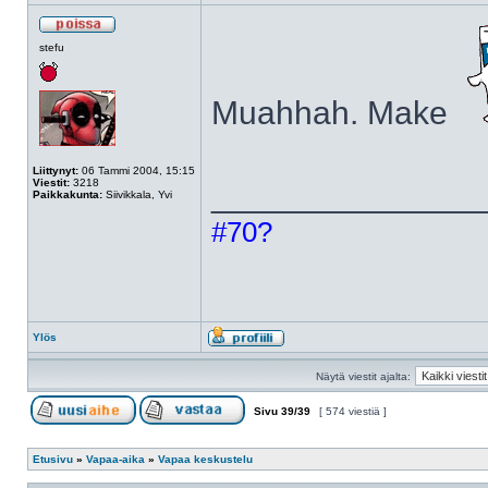
stefu
Muahhah. Make
Liittynyt:
06 Tammi 2004, 15:15
Viestit:
3218
______________
Paikkakunta:
Siivikkala, Yvi
#70?
Ylös
Näytä viestit ajalta:
Sivu
39
/
39
[ 574 viestiä ]
Etusivu
»
Vapaa-aika
»
Vapaa keskustelu