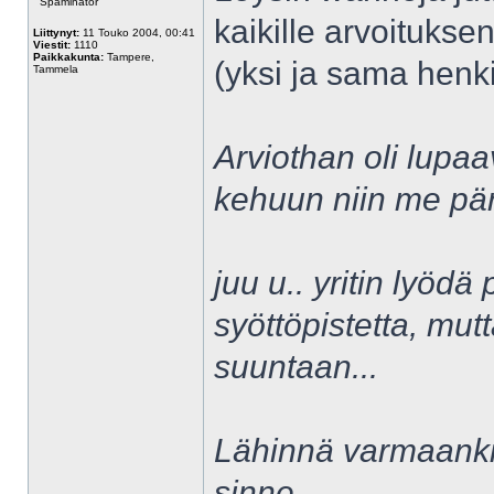
Spaminator
kaikille arvoituks
Liittynyt:
11 Touko 2004, 00:41
Viestit:
1110
Paikkakunta:
Tampere,
(yksi ja sama henki
Tammela
Arviothan oli lupaa
kehuun niin me pärj
juu u.. yritin lyödä
syöttöpistetta, mutt
suuntaan...
Lähinnä varmaankin
sinne