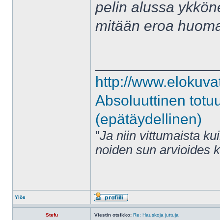
pelin alussa ykköne
mitään eroa huoma
______________
http://www.elokuva
Absoluuttinen totu
(epätäydellinen)
"
Ja niin vittumaista ku
noiden sun arvioides 
Ylös
Stefu
Viestin otsikko:
Re: Hauskoja juttuja