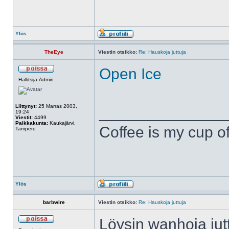
Ylös
TheEye
Viestin otsikko:
Re: Hauskoja juttuja
Open Ice
Hallitsija-Admin
Liittynyt:
25 Marras 2003,
______________
19:24
Viestit:
4499
Paikkakunta:
Kaukajärvi,
Coffee is my cup of
Tampere
Ylös
barbwire
Viestin otsikko:
Re: Hauskoja juttuja
Löysin wanhoja juttu