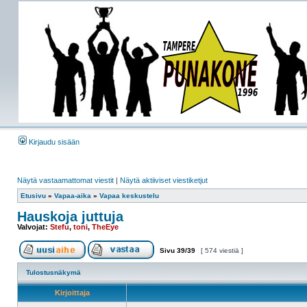
Kirjaudu sisään
Näytä vastaamattomat viestit
|
Näytä aktiiviset viestiketjut
Etusivu
»
Vapaa-aika
»
Vapaa keskustelu
Hauskoja juttuja
Valvojat:
Stefu
,
toni
,
TheEye
Sivu
39
/
39
[ 574 viestiä ]
Tulostusnäkymä
Kirjoittaja