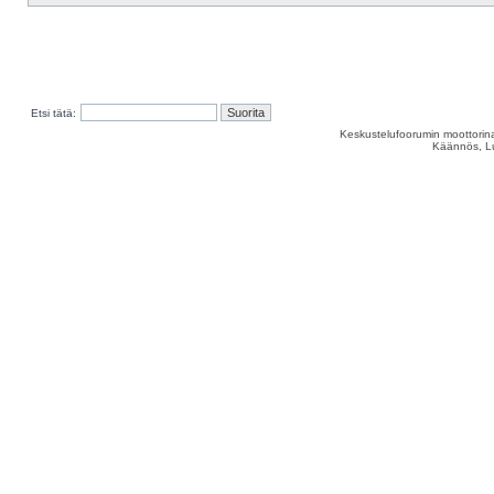
Etsi tätä:
Keskustelufoorumin moottorina
Käännös, Lu