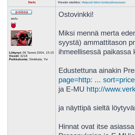
Stefu
Viestin otsikko:
Helposti kiinni kotistudiorautaan
Ostovinkki!
stefu
Miksi mennä merta edem
syystä) ammattitason pr
ihmeellisessä paikassa
Liittynyt:
06 Tammi 2004, 15:15
Viestit:
3218
Paikkakunta:
Siivikkala, Yvi
Edustettuna ainakin Pr
page=http: ... sort=price
ja E-MU
http://www.ver
ja näyttipä sieltä löyty
Hinnat ovat itse asiassa