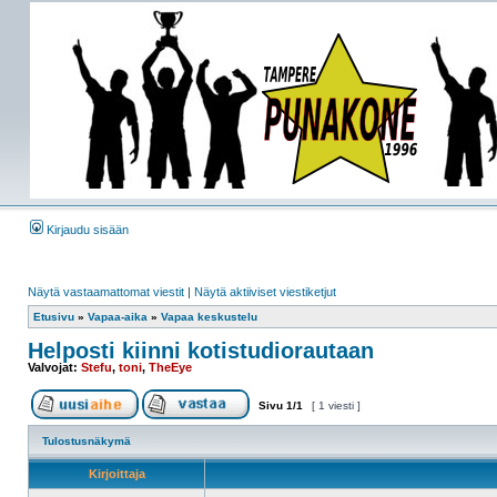
Kirjaudu sisään
Näytä vastaamattomat viestit
|
Näytä aktiiviset viestiketjut
Etusivu
»
Vapaa-aika
»
Vapaa keskustelu
Helposti kiinni kotistudiorautaan
Valvojat:
Stefu
,
toni
,
TheEye
Sivu
1
/
1
[ 1 viesti ]
Tulostusnäkymä
Kirjoittaja