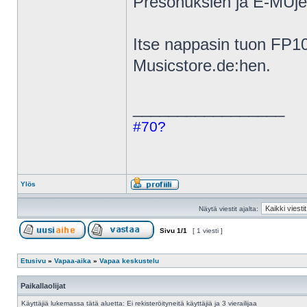
Presonuksien ja E-MUje
Itse nappasin tuon FP10
Musicstore.de:hen.
_________________
#70?
Ylös
Näytä viestit ajalta:
Sivu
1
/
1
[ 1 viesti ]
Etusivu
»
Vapaa-aika
»
Vapaa keskustelu
Paikallaolijat
Käyttäjiä lukemassa tätä aluetta: Ei rekisteröityneitä käyttäjiä ja 3 vierailijaa