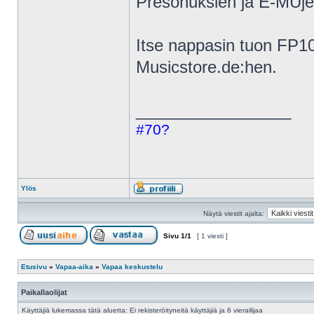
Presonuksien ja E-MUje
Itse nappasin tuon FP10
Musicstore.de:hen.
_________________
#70?
Ylös
Näytä viestit ajalta:
Sivu
1
/
1
[ 1 viesti ]
Etusivu
»
Vapaa-aika
»
Vapaa keskustelu
Paikallaolijat
Käyttäjiä lukemassa tätä aluetta: Ei rekisteröityneitä käyttäjiä ja 6 vierailijaa