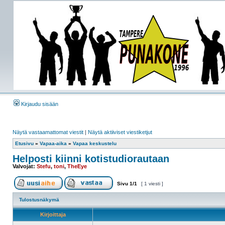
Kirjaudu sisään
Näytä vastaamattomat viestit
|
Näytä aktiiviset viestiketjut
Etusivu
»
Vapaa-aika
»
Vapaa keskustelu
Helposti kiinni kotistudiorautaan
Valvojat:
Stefu
,
toni
,
TheEye
Sivu
1
/
1
[ 1 viesti ]
Tulostusnäkymä
Kirjoittaja