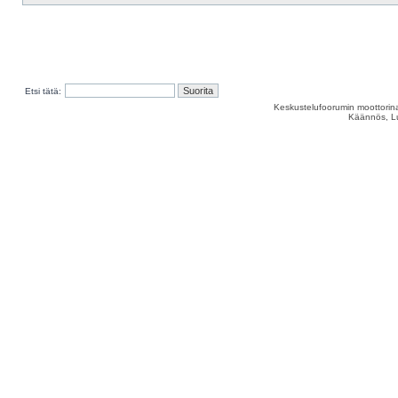
Etsi tätä:
Keskustelufoorumin moottorina
Käännös, Lu