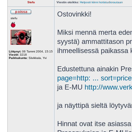
Stefu
Viestin otsikko:
Helposti kiinni kotistudiorautaan
Ostovinkki!
stefu
Miksi mennä merta edem
syystä) ammattitason pr
ihmeellisessä paikassa
Liittynyt:
06 Tammi 2004, 15:15
Viestit:
3218
Paikkakunta:
Siivikkala, Yvi
Edustettuna ainakin Pr
page=http: ... sort=price
ja E-MU
http://www.ver
ja näyttipä sieltä löyty
Hinnat ovat itse asiassa