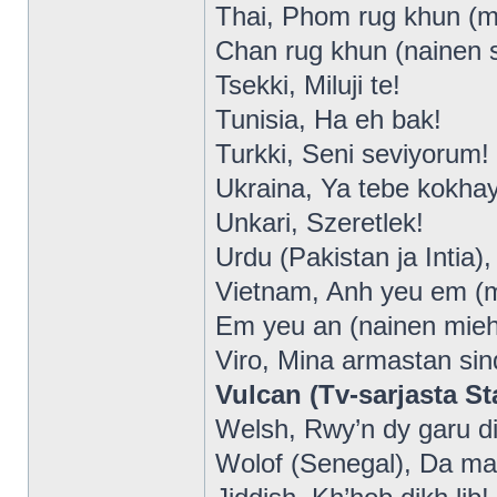
Thai, Phom rug khun (m
Chan rug khun (nainen 
Tsekki, Miluji te!
Tunisia, Ha eh bak!
Turkki, Seni seviyorum!
Ukraina, Ya tebe kokha
Unkari, Szeretlek!
Urdu (Pakistan ja Intia
Vietnam, Anh yeu em (mi
Em yeu an (nainen miehe
Viro, Mina armastan sin
Vulcan (Tv-sarjasta St
Welsh, Rwy’n dy garu di
Wolof (Senegal), Da ma