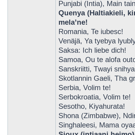
Punjabi (Intia), Main tai
Quenya (Haltiakieli, k
mela’ne!
Romania, Te iubesc!
Venäjä, Ya tyebya lyubl
Saksa: Ich liebe dich!
Samoa, Ou te alofa out
Sanskriitti, Twayi snihy
Skotlannin Gaeli, Tha g
Serbia, Volim te!
Serbokroatia, Volim te!
Sesotho, Kiyahurata!
Shona (Zimbabwe), Ndi
Singhaleesi, Mama oyaa
Sioux (intiaani heimo)