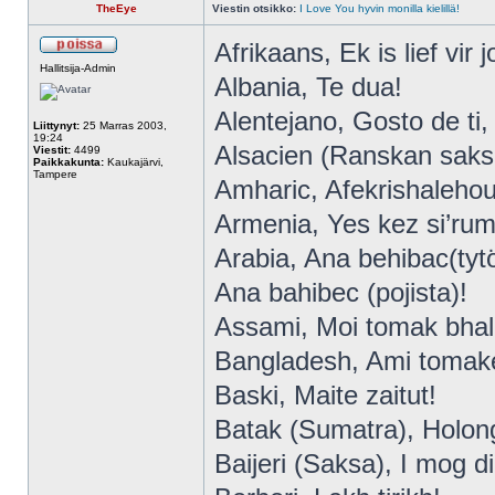
TheEye
Viestin otsikko:
I Love You hyvin monilla kielillä!
Afrikaans, Ek is lief vir j
Hallitsija-Admin
Albania, Te dua!
Alentejano, Gosto de ti,
Liittynyt:
25 Marras 2003,
19:24
Alsacien (Ranskan saksa
Viestit:
4499
Paikkakunta:
Kaukajärvi,
Tampere
Amharic, Afekrishalehou
Armenia, Yes kez si’ru
Arabia, Ana behibac(tytö
Ana bahibec (pojista)!
Assami, Moi tomak bhal
Bangladesh, Ami tomake
Baski, Maite zaitut!
Batak (Sumatra), Holon
Baijeri (Saksa), I mog di