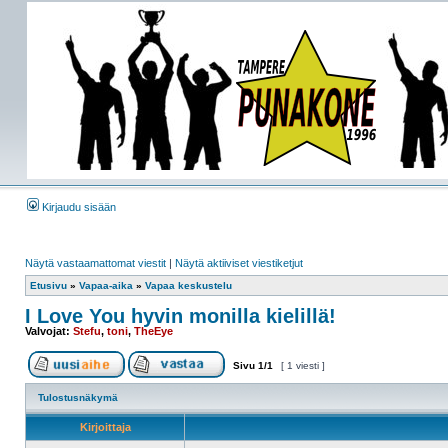
Kirjaudu sisään
Näytä vastaamattomat viestit
|
Näytä aktiiviset viestiketjut
Etusivu
»
Vapaa-aika
»
Vapaa keskustelu
I Love You hyvin monilla kielillä!
Valvojat:
Stefu
,
toni
,
TheEye
Sivu
1
/
1
[ 1 viesti ]
Tulostusnäkymä
Kirjoittaja