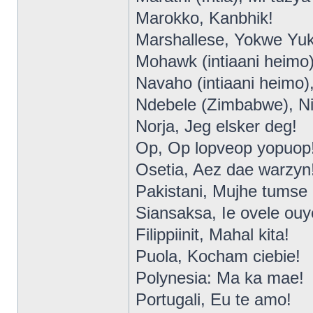
Marokko, Kanbhik!
Marshallese, Yokwe Yuk
Mohawk (intiaani heimo
Navaho (intiaani heimo),
Ndebele (Zimbabwe), N
Norja, Jeg elsker deg!
Op, Op lopveop yopuop
Osetia, Aez dae warzyn
Pakistani, Mujhe tumse
Siansaksa, Ie ovele ouy
Filippiinit, Mahal kita!
Puola, Kocham ciebie!
Polynesia: Ma ka mae!
Portugali, Eu te amo!