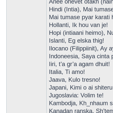
Anee ohevet otakh (nain
Hindi (Intia), Mai tumas
Mai tumase pyar karati 
Hollanti, Ik hou van je!
Hopi (intiaani heimo), N
Islanti, Eg elska thig!
Ilocano (Filippiinit), Ay 
Indoneesia, Saya cinta
Iiri, t’a gr’a agam dhuit!
Italia, Ti amo!
Jaava, Kulo tresno!
Japani, Kimi o ai shiteru
Jugoslavia: Volim te!
Kambodja, Kh_nhaum s
Kanadan ranska, Sh’te