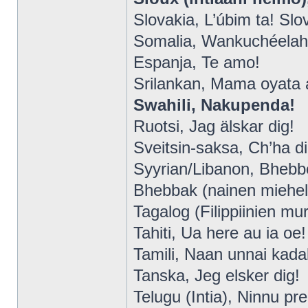
Slovakia, L’úbim ta! Slo
Somalia, Wankuchéelah
Espanja, Te amo!
Srilankan, Mama oyata a
Swahili, Nakupenda!
Ruotsi, Jag älskar dig!
Sveitsin-saksa, Ch’ha di
Syyrian/Libanon, Bhebbe
Bhebbak (nainen miehell
Tagalog (Filippiinien mur
Tahiti, Ua here au ia oe!
Tamili, Naan unnai kadal
Tanska, Jeg elsker dig!
Telugu (Intia), Ninnu p