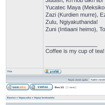
Jiddish, Kh’hob dikh lib!
Yucatec Maya (Meksikon i
Zazi (Kurdien murre), E
Zulu, Ngiyakuthanda!
Zuni (Intiaani heimo), T
_________________
Coffee is my cup of tea!
Ylös
Näytä viestit ajalta:
Sivu
1
/
1
[ 1 viesti ]
Etusivu
»
Vapaa-aika
»
Vapaa keskustelu