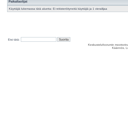
Paikallaolijat
Käyttäjiä lukemassa tätä aluetta: Ei rekisteröityneitä käyttäjiä ja 1 vierailijaa
Etsi tätä:
Keskustelufoorumin moottorina
Käännös, Lu