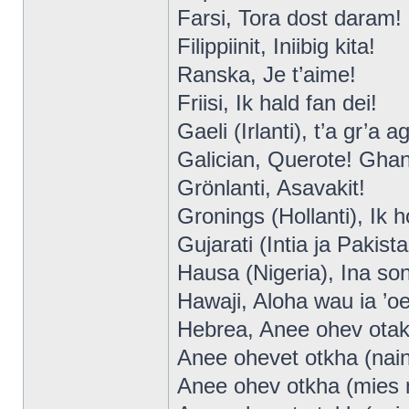
Farsi, Tora dost daram!
Filippiinit, Iniibig kita!
Ranska, Je t’aime!
Friisi, Ik hald fan dei!
Gaeli (Irlanti), t’a gr’a 
Galician, Querote! Gha
Grönlanti, Asavakit!
Gronings (Hollanti), Ik h
Gujarati (Intia ja Pakis
Hausa (Nigeria), Ina son
Hawaji, Aloha wau ia ’oe
Hebrea, Anee ohev otakh
Anee ohevet otkha (nain
Anee ohev otkha (mies m