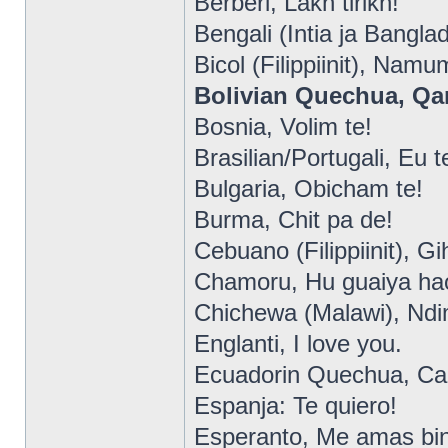
Berberi, Lakh tirikh!
Bengali (Intia ja Bangl
Bicol (Filippiinit), Nam
Bolivian Quechua, Qa
Bosnia, Volim te!
Brasilian/Portugali, Eu 
Bulgaria, Obicham te!
Burma, Chit pa de!
Cebuano (Filippiinit), G
Chamoru, Hu guaiya ha
Chichewa (Malawi), Nd
Englanti, I love you.
Ecuadorin Quechua, Ca
Espanja: Te quiero!
Esperanto, Me amas bin