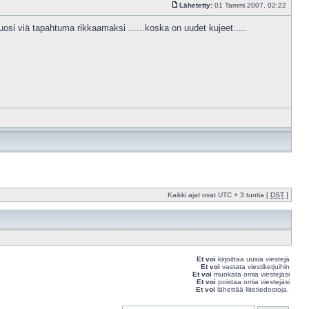
Lähetetty:
01 Tammi 2007, 02:22
vuosi viä tapahtuma rikkaamaksi ......koska on uudet kujeet.....
Kaikki ajat ovat UTC + 3 tuntia [
DST
]
Et voi
kirjoittaa uusia viestejä
Et voi
vastata viestiketjuihin
Et voi
muokata omia viestejäsi
Et voi
poistaa omia viestejäsi
Et voi
lähettää liitetiedostoja.