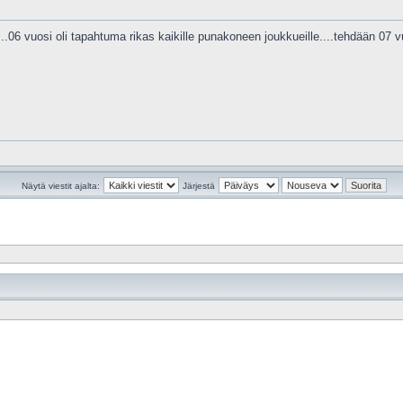
....06 vuosi oli tapahtuma rikas kaikille punakoneen joukkueille....tehdään 07 
Näytä viestit ajalta:
Järjestä