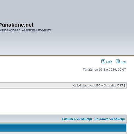
Punakone.net
Punakoneen keskustelufoorumi
UKK
Etsi
Tänään on 07 Elo 2026, 00:07
Kaikki ajat ovat UTC + 3 tuntia [
DST
]
Edellinen viestiketju
|
Seuraava viestiketju