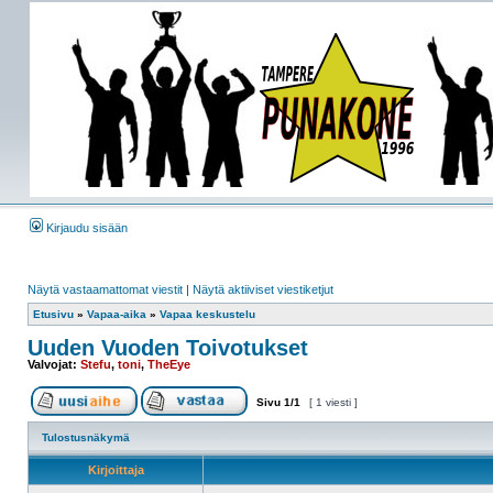
Kirjaudu sisään
Näytä vastaamattomat viestit
|
Näytä aktiiviset viestiketjut
Etusivu
»
Vapaa-aika
»
Vapaa keskustelu
Uuden Vuoden Toivotukset
Valvojat:
Stefu
,
toni
,
TheEye
Sivu
1
/
1
[ 1 viesti ]
Tulostusnäkymä
Kirjoittaja