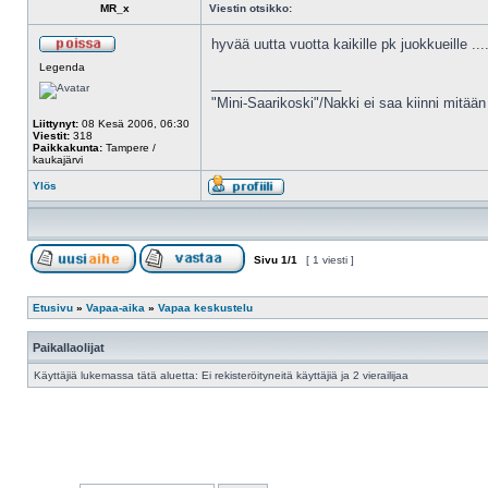
MR_x
Viestin otsikko:
hyvää uutta vuotta kaikille pk juokkueille ..
Legenda
_________________
"Mini-Saarikoski"/Nakki ei saa kiinni mitään
Liittynyt:
08 Kesä 2006, 06:30
Viestit:
318
Paikkakunta:
Tampere /
kaukajärvi
Ylös
Sivu
1
/
1
[ 1 viesti ]
Etusivu
»
Vapaa-aika
»
Vapaa keskustelu
Paikallaolijat
Käyttäjiä lukemassa tätä aluetta: Ei rekisteröityneitä käyttäjiä ja 2 vierailijaa