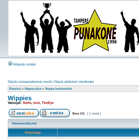
Kirjaudu sisään
Näytä vastaamattomat viestit
|
Näytä aktiiviset viestiketjut
Etusivu
»
Vapaa-aika
»
Vapaa keskustelu
Wippies
Valvojat:
Stefu
,
toni
,
TheEye
Sivu
1
/
1
[ 1 viesti ]
Tulostusnäkymä
Kirjoittaja