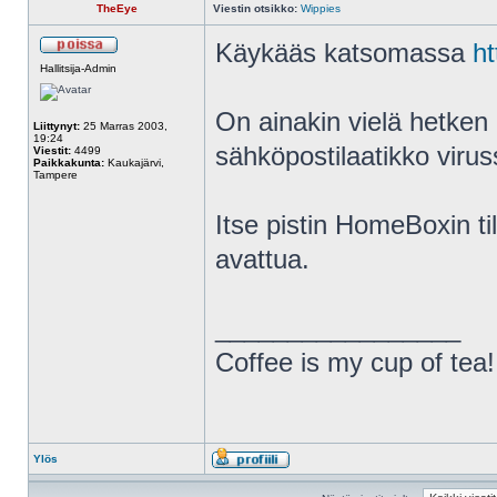
TheEye
Viestin otsikko:
Wippies
Käykääs katsomassa
h
Hallitsija-Admin
On ainakin vielä hetken 
Liittynyt:
25 Marras 2003,
19:24
sähköpostilaatikko virus
Viestit:
4499
Paikkakunta:
Kaukajärvi,
Tampere
Itse pistin HomeBoxin ti
avattua.
_________________
Coffee is my cup of tea!
Ylös