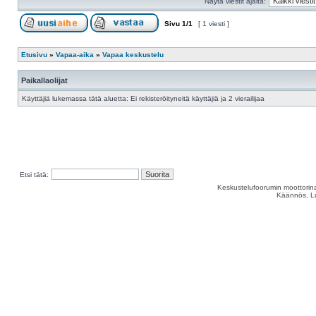
Näytä viestit ajalta:
Sivu
1
/
1
[ 1 viesti ]
Etusivu
»
Vapaa-aika
»
Vapaa keskustelu
Paikallaolijat
Käyttäjiä lukemassa tätä aluetta: Ei rekisteröityneitä käyttäjiä ja 2 vierailijaa
Etsi tätä:
Keskustelufoorumin moottorina
Käännös, Lu