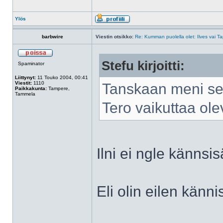
Ylös
barbwire
Viestin otsikko:
Re: Kumman puolella olet: Ilves vai T
Stefu kirjoitti:
Spaminator
Liittynyt:
11 Touko 2004, 00:41
Viestit:
1110
Tanskaan meni se
Paikkakunta:
Tampere,
Tammela
Tero vaikuttaa ol
Ilni ei ngle kännsis
Eli olin eilen känni