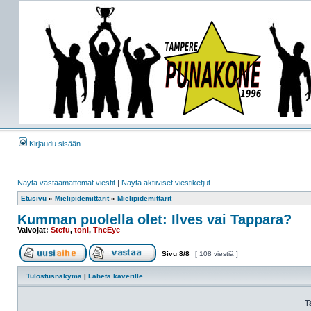
Kirjaudu sisään
Näytä vastaamattomat viestit
|
Näytä aktiiviset viestiketjut
Etusivu
»
Mielipidemittarit
»
Mielipidemittarit
Kumman puolella olet: Ilves vai Tappara?
Valvojat:
Stefu
,
toni
,
TheEye
Sivu
8
/
8
[ 108 viestiä ]
Tulostusnäkymä
|
Lähetä kaverille
T