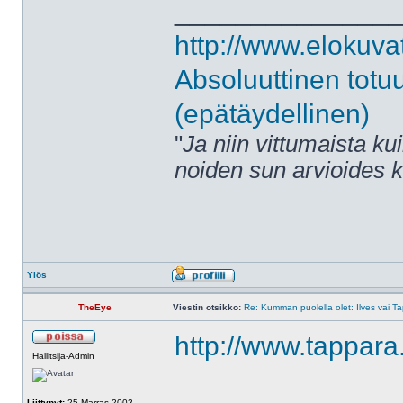
______________
http://www.elokuva
Absoluuttinen totu
(epätäydellinen)
"
Ja niin vittumaista ku
noiden sun arvioides 
Ylös
TheEye
Viestin otsikko:
Re: Kumman puolella olet: Ilves vai T
http://www.tappara.
Hallitsija-Admin
Liittynyt:
25 Marras 2003,