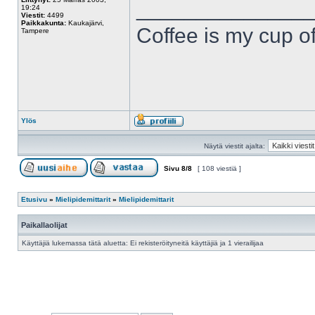
______________
19:24
Viestit:
4499
Paikkakunta:
Kaukajärvi,
Coffee is my cup of
Tampere
Ylös
Näytä viestit ajalta:
Sivu
8
/
8
[ 108 viestiä ]
Etusivu
»
Mielipidemittarit
»
Mielipidemittarit
Paikallaolijat
Käyttäjiä lukemassa tätä aluetta: Ei rekisteröityneitä käyttäjiä ja 1 vierailijaa