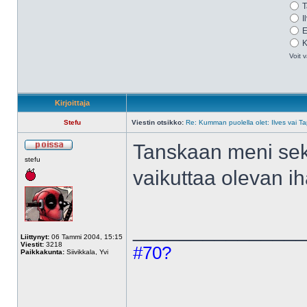
T
I
E
K
Voit v
Kirjoittaja
Stefu
Viestin otsikko:
Re: Kumman puolella olet: Ilves vai T
Tanskaan meni sek
stefu
vaikuttaa olevan 
______________
Liittynyt:
06 Tammi 2004, 15:15
Viestit:
3218
#70?
Paikkakunta:
Siivikkala, Yvi