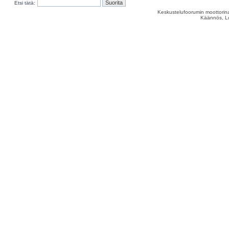
Etsi tätä:
Keskustelufoorumin moottorina
Käännös, Lu