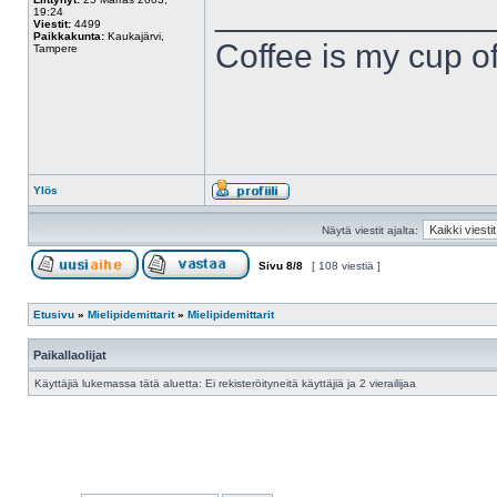
______________
19:24
Viestit:
4499
Paikkakunta:
Kaukajärvi,
Coffee is my cup of
Tampere
Ylös
Näytä viestit ajalta:
Sivu
8
/
8
[ 108 viestiä ]
Etusivu
»
Mielipidemittarit
»
Mielipidemittarit
Paikallaolijat
Käyttäjiä lukemassa tätä aluetta: Ei rekisteröityneitä käyttäjiä ja 2 vierailijaa