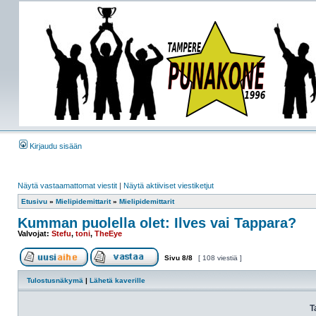
Kirjaudu sisään
Näytä vastaamattomat viestit
|
Näytä aktiiviset viestiketjut
Etusivu
»
Mielipidemittarit
»
Mielipidemittarit
Kumman puolella olet: Ilves vai Tappara?
Valvojat:
Stefu
,
toni
,
TheEye
Sivu
8
/
8
[ 108 viestiä ]
Tulostusnäkymä
|
Lähetä kaverille
T