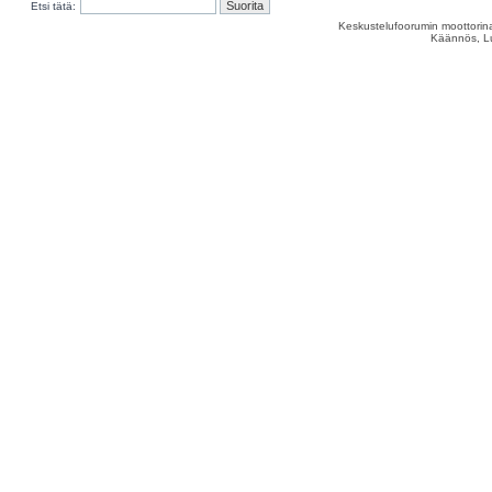
Etsi tätä:
Keskustelufoorumin moottorina
Käännös, Lu