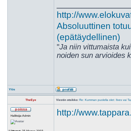
______________
http://www.elokuva
Absoluuttinen totu
(epätäydellinen)
"
Ja niin vittumaista ku
noiden sun arvioides 
Ylös
TheEye
Viestin otsikko:
Re: Kumman puolella olet: Ilves vai T
http://www.tappara.
Hallitsija-Admin
Liittynyt:
25 Marras 2003,