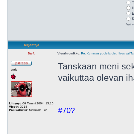
T
I
E
K
Voit v
Kirjoittaja
Stefu
Viestin otsikko:
Re: Kumman puolella olet: Ilves vai T
Tanskaan meni sek
stefu
vaikuttaa olevan 
______________
Liittynyt:
06 Tammi 2004, 15:15
Viestit:
3218
#70?
Paikkakunta:
Siivikkala, Yvi