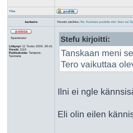
Ylös
barbwire
Viestin otsikko:
Re: Kumman puolella olet: Ilves vai T
Stefu kirjoitti:
Spaminator
Liittynyt:
11 Touko 2004, 00:41
Viestit:
1110
Tanskaan meni se
Paikkakunta:
Tampere,
Tammela
Tero vaikuttaa ol
Ilni ei ngle kännsis
Eli olin eilen känni