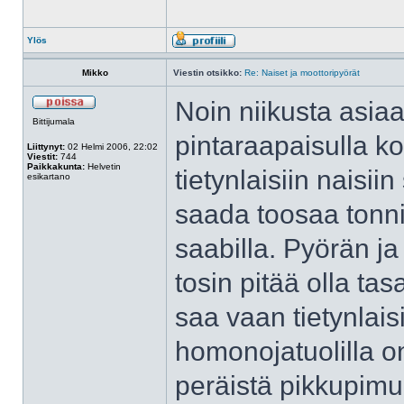
Ylös
Mikko
Viestin otsikko:
Re: Naiset ja moottoripyörät
Noin niikusta asia
Bittijumala
pintaraapaisulla k
Liittynyt:
02 Helmi 2006, 22:02
Viestit:
744
Paikkakunta:
Helvetin
tietynlaisiin naisi
esikartano
saada toosaa tonnis
saabilla. Pyörän j
tosin pitää olla tas
saa vaan tietynlaisi
homonojatuolilla on
peräistä pikkupim