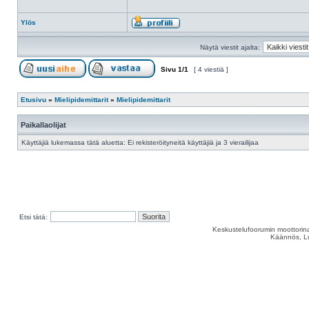
Ylös
Näytä viestit ajalta:
Sivu
1
/
1
[ 4 viestiä ]
Etusivu
»
Mielipidemittarit
»
Mielipidemittarit
Paikallaolijat
Käyttäjiä lukemassa tätä aluetta: Ei rekisteröityneitä käyttäjiä ja 3 vierailijaa
Etsi tätä:
Keskustelufoorumin moottorina
Käännös, Lu