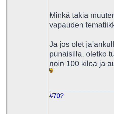
Minkä takia muuten
vapauden tematiik
Ja jos olet jalankulk
punaisilla, oletko t
noin 100 kiloa ja au
______________
#70?