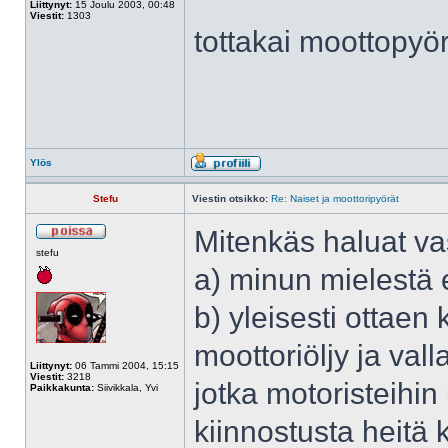
Liittynyt:
15 Joulu 2003, 00:48
Viestit:
1303
tottakai moottopyöril
Ylös
Stefu
Viestin otsikko:
Re: Naiset ja moottoripyörät
Mitenkäs haluat va
stefu
a) minun mielestä e
b) yleisesti ottaen 
moottoriöljy ja val
Liittynyt:
06 Tammi 2004, 15:15
Viestit:
3218
jotka motoristeihin
Paikkakunta:
Siivikkala, Yvi
kiinnostusta heitä