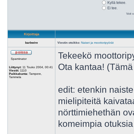
Kyllä tekee.
Ei tee.
Voit v
Kirjoittaja
barbwire
Viestin otsikko:
Naiset ja moottoripyörät
Tekeekö moottorip
Spaminator
Ota kantaa! (Tämä 
Liittynyt:
11 Touko 2004, 00:41
Viestit:
1110
Paikkakunta:
Tampere,
Tammela
edit: etenkin naist
mielipiteitä kaivata
nörttimiehethän o
komeimpia otuksia i