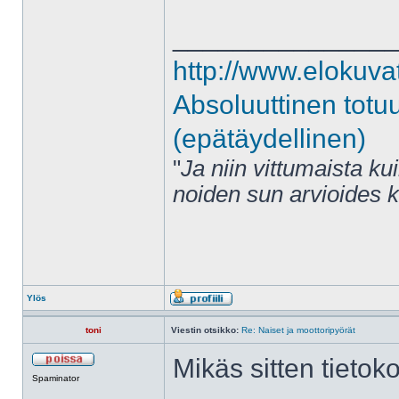
______________
http://www.elokuva
Absoluuttinen totu
(epätäydellinen)
"
Ja niin vittumaista ku
noiden sun arvioides 
Ylös
toni
Viestin otsikko:
Re: Naiset ja moottoripyörät
Mikäs sitten tietoko
Spaminator