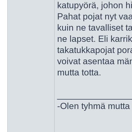
katupyörä, johon hi
Pahat pojat nyt va
kuin ne tavalliset 
ne lapset. Eli karr
takatukkapojat poraa
voivat asentaa männ
mutta totta.
______________
-Olen tyhmä mutta 