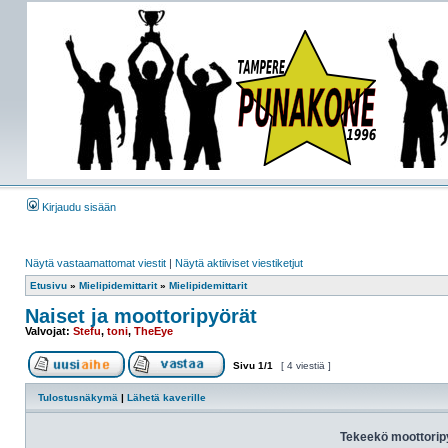
Kirjaudu sisään
Näytä vastaamattomat viestit
|
Näytä aktiiviset viestiketjut
Etusivu
»
Mielipidemittarit
»
Mielipidemittarit
Naiset ja moottoripyörät
Valvojat:
Stefu
,
toni
,
TheEye
Sivu
1
/
1
[ 4 viestiä ]
Tulostusnäkymä
|
Lähetä kaverille
Tekeekö moottori