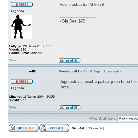
Voisin ostaa ton M-koon!
Legenda
_________________
- Big Deal $$$
Liittynyt:
20 Heinä 2009, 17:35
Viestit:
220
Paikkakunta:
Tampere
Ylös
rolffi
Viestin otsikko:
Re: M: Jugen Posse -paita
Juge osti viimeiset 6 paitaa, joten tämä hom
irrota.
Legenda
Liittynyt:
11 Tammi 2004, 20:55
Viestit:
267
Ylös
Näytä viestit ajalta:
Sivu
6
/
6
[ 79 viestiä ]