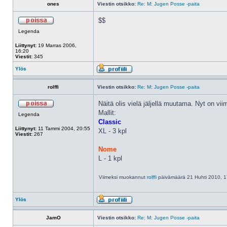
ones
Viestin otsikko:
Re: M: Jugen Posse -paita
$$
Legenda
Liittynyt:
19 Marras 2006,
16:20
Viestit:
345
Ylös
rolffi
Viestin otsikko:
Re: M: Jugen Posse -paita
Näitä olis vielä jäljellä muutama. Nyt on vi
Mallit:
Legenda
Classic
Liittynyt:
11 Tammi 2004, 20:55
XL - 3 kpl
Viestit:
267
Nome
L - 1 kpl
Viimeksi muokannut
rolffi
päivämäärä 21 Huhti 2010, 1
Ylös
JamO
Viestin otsikko:
Re: M: Jugen Posse -paita