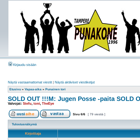
Kirjaudu sisään
Näytä vastaamattomat viestit
|
Näytä aktiiviset viestiketjut
Etusivu
»
Vapaa-aika
»
Punainen tori
SOLD OUT !!!M: Jugen Posse -paita SOLD O
Valvojat:
Stefu
,
toni
,
TheEye
Sivu
6
/
6
[ 79 viestiä ]
Tulostusnäkymä
Kirjoittaja