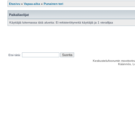
Etusivu
»
Vapaa-aika
»
Punainen tori
Paikallaolijat
Käyttäjiä lukemassa tätä aluetta: Ei rekisteröityneitä käyttäjiä ja 1 vierailijaa
Etsi tätä:
Keskustelufoorumin moottorina
Käännös, Lu