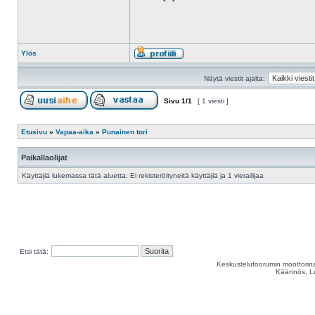
Ylös
Näytä viestit ajalta:
Sivu
1
/
1
[ 1 viesti ]
Etusivu
»
Vapaa-aika
»
Punainen tori
Paikallaolijat
Käyttäjiä lukemassa tätä aluetta: Ei rekisteröityneitä käyttäjiä ja 1 vierailijaa
Etsi tätä:
Keskustelufoorumin moottorina
Käännös, Lu