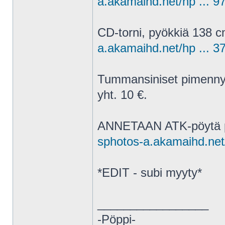
a.akamaihd.net/hp ... 9
CD-torni, pyökkiä 138 c
a.akamaihd.net/hp ... 3
Tummansiniset pimennys
yht. 10 €.
ANNETAAN ATK-pöytä py
sphotos-a.akamaihd.net/
*EDIT - subi myyty*
_________________
-Pöppi-