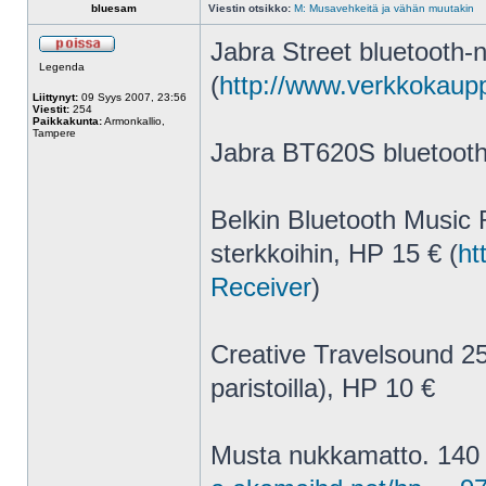
bluesam
Viestin otsikko:
M: Musavehkeitä ja vähän muutakin
Jabra Street bluetooth-
Legenda
(
http://www.verkkokaupp
Liittynyt:
09 Syys 2007, 23:56
Viestit:
254
Paikkakunta:
Armonkallio,
Tampere
Jabra BT620S bluetooth
Belkin Bluetooth Music 
sterkkoihin, HP 15 € (
ht
Receiver
)
Creative Travelsound 250
paristoilla), HP 10 €
Musta nukkamatto. 140 