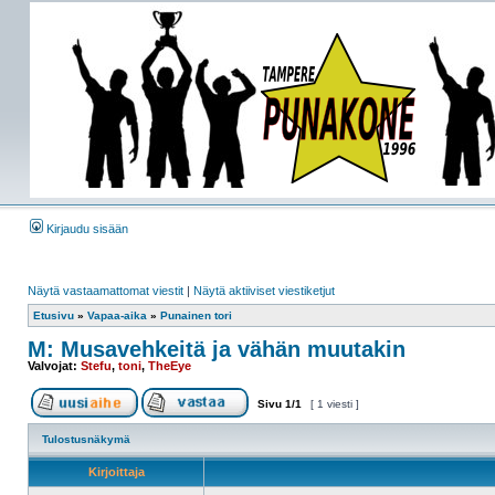
Kirjaudu sisään
Näytä vastaamattomat viestit
|
Näytä aktiiviset viestiketjut
Etusivu
»
Vapaa-aika
»
Punainen tori
M: Musavehkeitä ja vähän muutakin
Valvojat:
Stefu
,
toni
,
TheEye
Sivu
1
/
1
[ 1 viesti ]
Tulostusnäkymä
Kirjoittaja