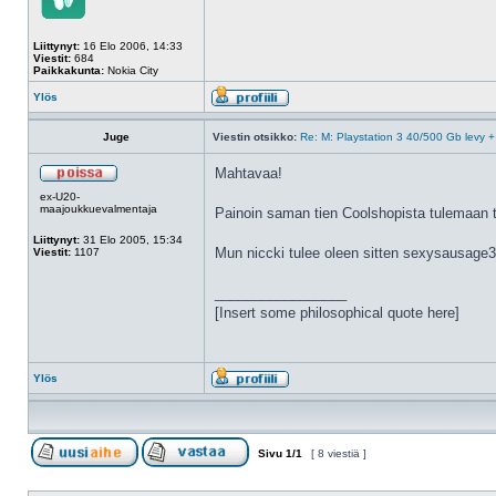
Liittynyt:
16 Elo 2006, 14:33
Viestit:
684
Paikkakunta:
Nokia City
Ylös
Juge
Viestin otsikko:
Re: M: Playstation 3 40/500 Gb levy +
Mahtavaa!
ex-U20-
maajoukkuevalmentaja
Painoin saman tien Coolshopista tulemaan to
Liittynyt:
31 Elo 2005, 15:34
Mun niccki tulee oleen sitten sexysausage
Viestit:
1107
_________________
[Insert some philosophical quote here]
Ylös
Sivu
1
/
1
[ 8 viestiä ]