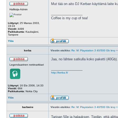
Mut tää on aito DJ Kerban käyttämä laite 
Hallitsija-Admin
_________________
Coffee is my cup of tea!
Liittynyt:
25 Marras 2003,
19:24
Viestit:
4499
Paikkakunta:
Kaukajärvi,
Tampere
Ylös
kerba
Viestin otsikko:
Re: M: Playstation 3 40/500 Gb levy +
Jaa, no lähtee satkulla koko paketti (40Gb).
Legendaarinen nettinarkkari
_________________
http://kerba.fi/
Liittynyt:
16 Elo 2006, 14:33
Viestit:
684
Paikkakunta:
Nokia City
Ylös
barbwire
Viestin otsikko:
Re: M: Playstation 3 40/500 Gb levy +
Tarjoan 50e ja halauksen. Tiedän, että alitt