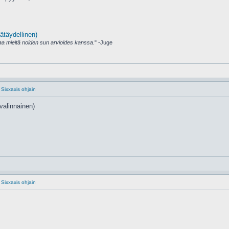
ätäydellinen)
amaa mieltä noiden sun arvioides kanssa.
" -Juge
 Sixxaxis ohjain
valinnainen)
 Sixxaxis ohjain