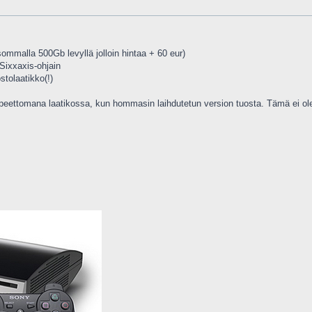
sommalla 500Gb levyllä jolloin hintaa + 60 eur)
 Sixxaxis-ohjain
tolaatikko(!)
tarpeettomana laatikossa, kun hommasin laihdutetun version tuosta. Tämä ei ole 