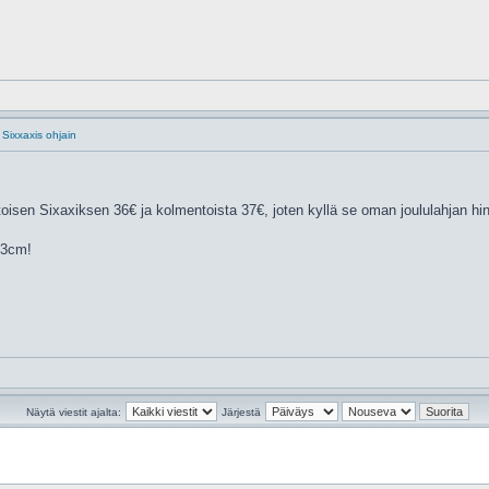
 Sixxaxis ohjain
isen Sixaxiksen 36€ ja kolmentoista 37€, joten kyllä se oman joululahjan hin
33cm!
Näytä viestit ajalta:
Järjestä