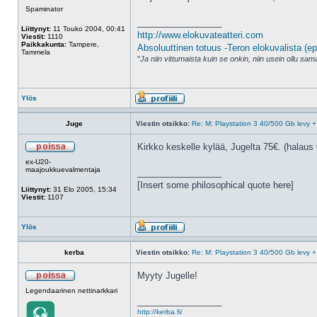
Spaminator
_________________
Liittynyt:
11 Touko 2004, 00:41
http://www.elokuvateatteri.com
Viestit:
1110
Paikkakunta:
Tampere,
Absoluuttinen totuus -Teron elokuvalista (ep
Tammela
"
Ja niin vittumaista kuin se onkin, niin usein ollu s
Ylös
Juge
Viestin otsikko:
Re: M: Playstation 3 40/500 Gb levy +
Kirkko keskelle kylää, Jugelta 75€. (halaus 
ex-U20-
maajoukkuevalmentaja
_________________
[Insert some philosophical quote here]
Liittynyt:
31 Elo 2005, 15:34
Viestit:
1107
Ylös
kerba
Viestin otsikko:
Re: M: Playstation 3 40/500 Gb levy +
Myyty Jugelle!
Legendaarinen nettinarkkari
_________________
http://kerba.fi/