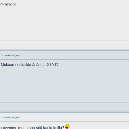
kumminkin!
 Sixxaxis ohjain
 Mukaan noi kaikki änärit ja GTA IV.
 Sixxaxis ohjain
aa pyynnin, mutta saa sitä kai kokeilla?