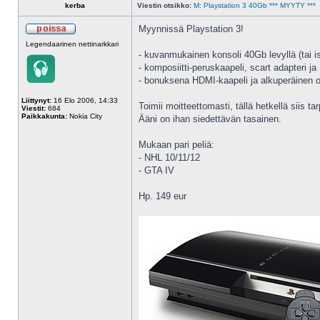
kerba
Viestin otsikko:
M: Playstation 3 40Gb *** MYYTY ***
Myynnissä Playstation 3!
Legendaarinen nettinarkkari
- kuvanmukainen konsoli 40Gb levyllä (tai i
- komposiitti-peruskaapeli, scart adapteri ja
- bonuksena HDMI-kaapeli ja alkuperäinen os
Liittynyt:
16 Elo 2006, 14:33
Toimii moitteettomasti, tällä hetkellä siis 
Viestit:
684
Paikkakunta:
Nokia City
Ääni on ihan siedettävän tasainen.
Mukaan pari peliä:
- NHL 10/11/12
- GTA IV
Hp. 149 eur