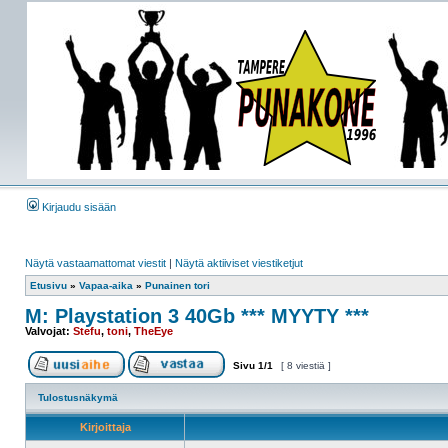
Kirjaudu sisään
Näytä vastaamattomat viestit
|
Näytä aktiiviset viestiketjut
Etusivu
»
Vapaa-aika
»
Punainen tori
M: Playstation 3 40Gb *** MYYTY ***
Valvojat:
Stefu
,
toni
,
TheEye
Sivu
1
/
1
[ 8 viestiä ]
Tulostusnäkymä
Kirjoittaja