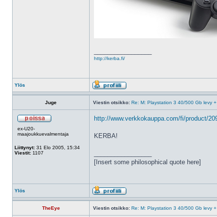
_________________
http://kerba.fi/
Ylös
Juge
Viestin otsikko:
Re: M: Playstation 3 40/500 Gb levy +
http://www.verkkokauppa.com/fi/product/209
ex-U20-
maajoukkuevalmentaja
KERBA!
Liittynyt:
31 Elo 2005, 15:34
_________________
Viestit:
1107
[Insert some philosophical quote here]
Ylös
TheEye
Viestin otsikko:
Re: M: Playstation 3 40/500 Gb levy +