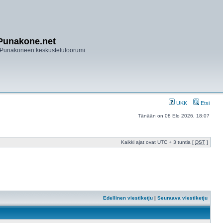
Punakone.net
Punakoneen keskustelufoorumi
UKK
Etsi
Tänään on 08 Elo 2026, 18:07
Kaikki ajat ovat UTC + 3 tuntia [
DST
]
Edellinen viestiketju
|
Seuraava viestiketju