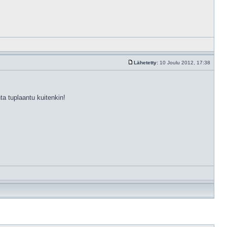
Lähetetty:
10 Joulu 2012, 17:38
ta tuplaantu kuitenkin!