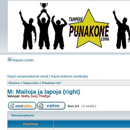
Kirjaudu sisään
Näytä vastaamattomat viestit
|
Näytä aktiiviset viestiketjut
Etusivu
»
Vapaa-aika
»
Punainen tori
M: Mailoja ja lapoja (right)
Valvojat:
Stefu
,
toni
,
TheEye
Sivu
1
/
1
[ 6 viestiä ]
Tulostusnäkymä
Kirjoittaja