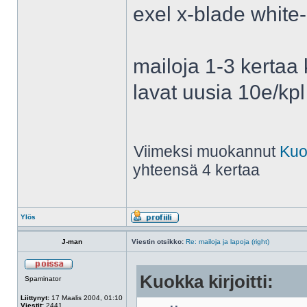
exel x-blade whit
mailoja 1-3 kertaa 
lavat uusia 10e/kpl
Viimeksi muokannut
Kuo
yhteensä 4 kertaa
Ylös
J-man
Viestin otsikko:
Re: mailoja ja lapoja (right)
Kuokka kirjoitti:
Spaminator
Liittynyt:
17 Maalis 2004, 01:10
Viestit:
2441