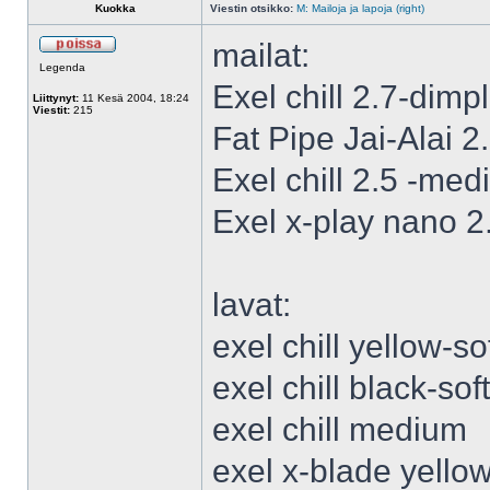
Kuokka
Viestin otsikko:
M: Mailoja ja lapoja (right)
mailat:
Legenda
Exel chill 2.7-dimp
Liittynyt:
11 Kesä 2004, 18:24
Viestit:
215
Fat Pipe Jai-Alai 2
Exel chill 2.5 -m
Exel x-play nano 
lavat:
exel chill yellow-so
exel chill black-soft
exel chill medium
exel x-blade yello