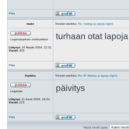
Ylös
make
Viestin otsikko:
Re: mailoja ja lapoja (right)
turhaan otat lapoj
Legendaarinen nettinarkkari
Liittynyt:
16 Maalis 2004, 22:31
Viestit:
355
Ylös
Kuokka
Viestin otsikko:
Re: M: Mailoja ja lapoja (right)
päivitys
Legenda
Liittynyt:
11 Kesä 2004, 18:24
Viestit:
215
Ylös
Näytä viestit ajalta: