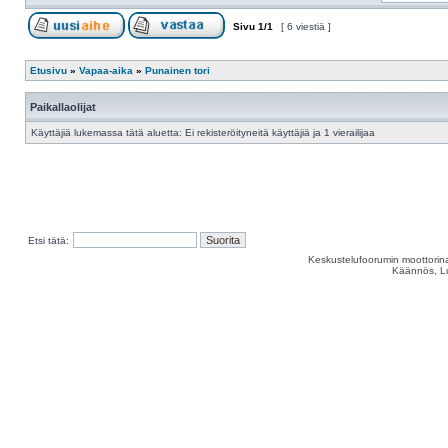
Sivu
1
/
1
[ 6 viestiä ]
Etusivu
»
Vapaa-aika
»
Punainen tori
Paikallaolijat
Käyttäjiä lukemassa tätä aluetta: Ei rekisteröityneitä käyttäjiä ja 1 vierailijaa
Etsi tätä:
Keskustelufoorumin moottorina
Käännös, Lu