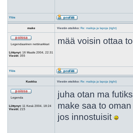
Ylös
make
Viestin otsikko:
Re: mailoja ja lapoja (right)
mää voisin ottaa t
Legendaarinen nettinarkkari
Liittynyt:
16 Maalis 2004, 22:31
Viestit:
355
Ylös
Kuokka
Viestin otsikko:
Re: mailoja ja lapoja (right)
juha otan ma futiks
Legenda
make saa to oman 
Liittynyt:
11 Kesä 2004, 18:24
Viestit:
215
jos innostuisit