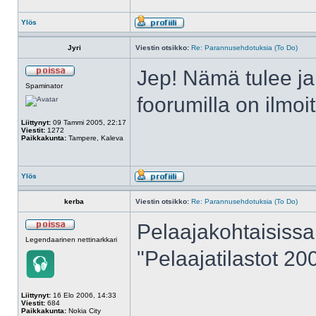
Ylös
Jyri
Viestin otsikko:
Re: Parannusehdotuksia (To Do)
Jep! Nämä tulee ja
Spaminator
foorumilla on ilmoi
Liittynyt:
09 Tammi 2005, 22:17
Viestit:
1272
Paikkakunta:
Tampere, Kaleva
Ylös
kerba
Viestin otsikko:
Re: Parannusehdotuksia (To Do)
Pelaajakohtaisissa 
Legendaarinen nettinarkkari
"Pelaajatilastot 2
Liittynyt:
16 Elo 2006, 14:33
Viestit:
684
______________
Paikkakunta:
Nokia City