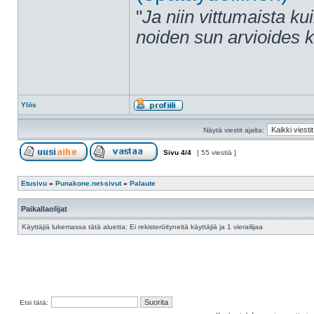
"
Ja niin vittumaista ku
noiden sun arvioides 
Ylös
Näytä viestit ajalta:
Sivu
4
/
4
[ 55 viestiä ]
Etusivu
»
Punakone.net-sivut
»
Palaute
Paikallaolijat
Käyttäjiä lukemassa tätä aluetta: Ei rekisteröityneitä käyttäjiä ja 1 vierailijaa
Etsi tätä: