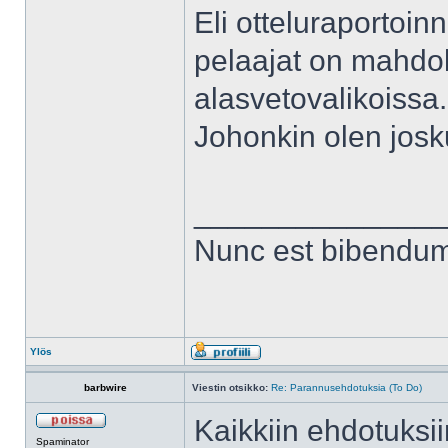
Eli otteluraportoin
pelaajat on mahdolli
alasvetovalikoissa.
Johonkin olen jos
______________
Nunc est bibendu
Ylös
barbwire
Viestin otsikko:
Re: Parannusehdotuksia (To Do)
Kaikkiin ehdotuksi
Spaminator