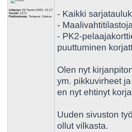
Liittynyt:
09 Tammi 2005, 22:17
- Kaikki sarjataul
Viestit:
1272
Paikkakunta:
Tampere, Kaleva
- Maalivahtitilasto
- PK2-pelaajakorttie
puuttuminen korjat
Olen nyt kirjanpito
ym. pikkuvirheet ja 
en nyt ehtinyt korj
Uuden sivuston työ
ollut vilkasta.