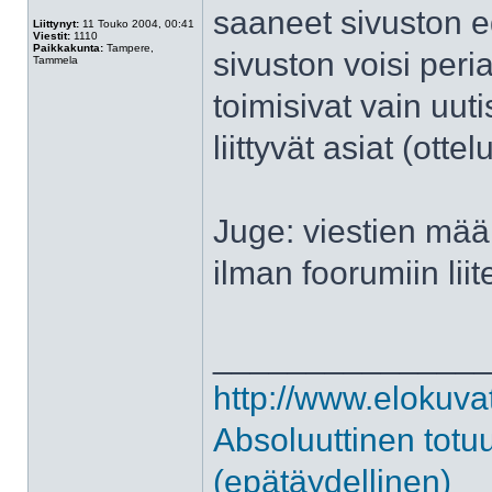
saaneet sivuston ed
Liittynyt:
11 Touko 2004, 00:41
Viestit:
1110
Paikkakunta:
Tampere,
sivuston voisi peria
Tammela
toimisivat vain uutis
liittyvät asiat (otte
Juge: viestien määr
ilman foorumiin lii
______________
http://www.elokuva
Absoluuttinen totu
(epätäydellinen)