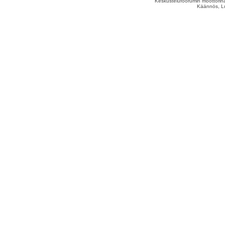
Keskustelufoorumin moottorina
Käännös, Lu