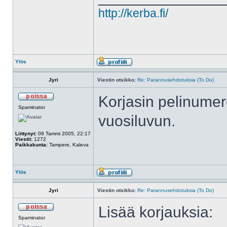
http://kerba.fi/
Ylös
Jyri
Viestin otsikko:
Re: Parannusehdotuksia (To Do)
Korjasin pelinumer
Spaminator
vuosiluvun.
Liittynyt:
09 Tammi 2005, 22:17
Viestit:
1272
Paikkakunta:
Tampere, Kaleva
Ylös
Jyri
Viestin otsikko:
Re: Parannusehdotuksia (To Do)
Lisää korjauksia:
Spaminator