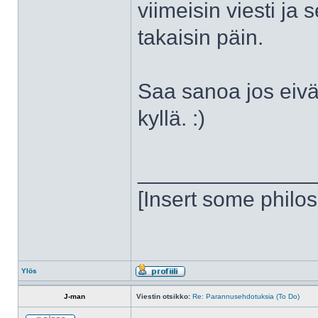
viimeisin viesti ja
takaisin päin.
Saa sanoa jos eivä
kyllä. :)
______________
[Insert some philo
Ylös
J-man
Viestin otsikko:
Re: Parannusehdotuksia (To Do)