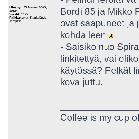
Liittynyt:
25 Marras 2003,
Bordi 85 ja Mikko 
19:24
Viestit:
4499
Paikkakunta:
Kaukajärvi,
ovat saapuneet ja j
Tampere
kohdalleen
- Saisiko nuo Spiral
linkitettyä, vai ol
käytössä? Pelkät lin
kova juttu.
______________
Coffee is my cup of