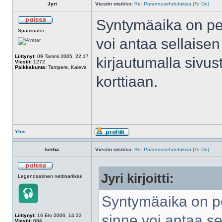
Jyri
Viestin otsikko:
Re: Parannusehdotuksia (To Do)
Syntymäaika on pel
Spaminator
voi antaa sellaisen
Liittynyt:
09 Tammi 2005, 22:17
kirjautumalla sivu
Viestit:
1272
Paikkakunta:
Tampere, Kaleva
korttiaan.
Ylös
kerba
Viestin otsikko:
Re: Parannusehdotuksia (To Do)
Jyri kirjoitti:
Legendaarinen nettinarkkari
Syntymäaika on pe
sinne voi antaa se
Liittynyt:
16 Elo 2006, 14:33
Viestit:
684