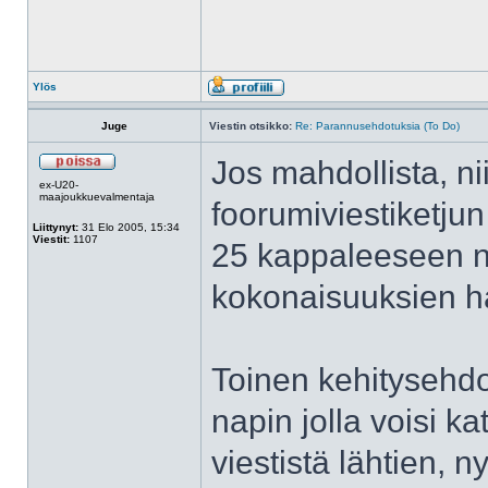
Ylös
Juge
Viestin otsikko:
Re: Parannusehdotuksia (To Do)
Jos mahdollista, ni
ex-U20-
maajoukkuevalmentaja
foorumiviestiketjun
Liittynyt:
31 Elo 2005, 15:34
Viestit:
1107
25 kappaleeseen ny
kokonaisuuksien h
Toinen kehitysehdot
napin jolla voisi ka
viestistä lähtien, 