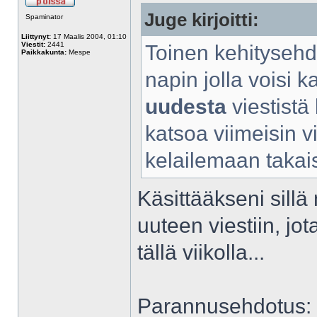
Juge kirjoitti:
Spaminator
Liittynyt:
17 Maalis 2004, 01:10
Viestit:
2441
Toinen kehitysehdo
Paikkakunta:
Mespe
napin jolla voisi k
uudesta
viestistä
katsoa viimeisin v
kelailemaan takais
Käsittääkseni sill
uuteen viestiin, jot
tällä viikolla...
Parannusehdotus: