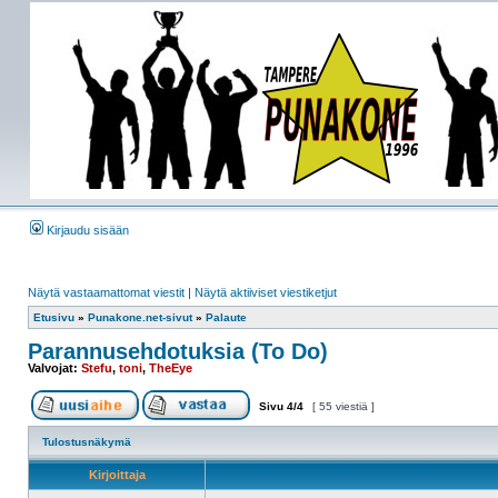
Kirjaudu sisään
Näytä vastaamattomat viestit
|
Näytä aktiiviset viestiketjut
Etusivu
»
Punakone.net-sivut
»
Palaute
Parannusehdotuksia (To Do)
Valvojat:
Stefu
,
toni
,
TheEye
Sivu
4
/
4
[ 55 viestiä ]
Tulostusnäkymä
Kirjoittaja