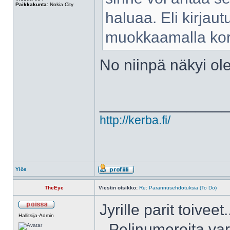
Paikkakunta:
Nokia City
haluaa. Eli kirjaut
muokkaamalla kort
No niinpä näkyi ol
______________
http://kerba.fi/
Ylös
TheEye
Viestin otsikko:
Re: Parannusehdotuksia (To Do)
Jyrille parit toiveet.
Hallitsija-Admin
- Pelinumeroita var