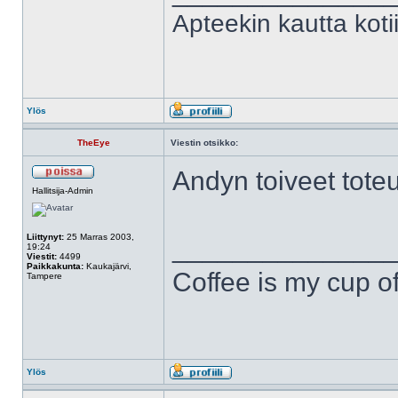
Apteekin kautta kot
Ylös
TheEye
Viestin otsikko:
Andyn toiveet toteu
Hallitsija-Admin
Liittynyt:
25 Marras 2003,
______________
19:24
Viestit:
4499
Paikkakunta:
Kaukajärvi,
Coffee is my cup of
Tampere
Ylös