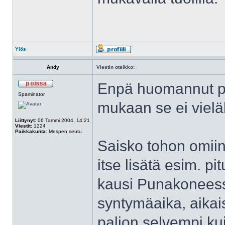
Ylös
Andy
Viestin otsikko:
Enpä huomannut pis
Spaminator
mukaan se ei viel
Liittynyt:
06 Tammi 2004, 14:21
Viestit:
1224
Paikkakunta:
Mespen seutu
Saisko tohon omiin 
itse lisätä esim. p
kausi Punakoneess
syntymäaika, aikai
paljon selvempi kui