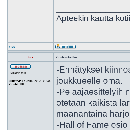
______________
Apteekin kautta kot
Ylös
toni
Viestin otsikko:
-Ennätykset kiinno
Spaminator
joukkueelle oma.
Liittynyt:
15 Joulu 2003, 00:48
Viestit:
1303
-Pelaajaesittelyih
otetaan kaikista lä
maanantaina harjoi
-Hall of Fame osio 