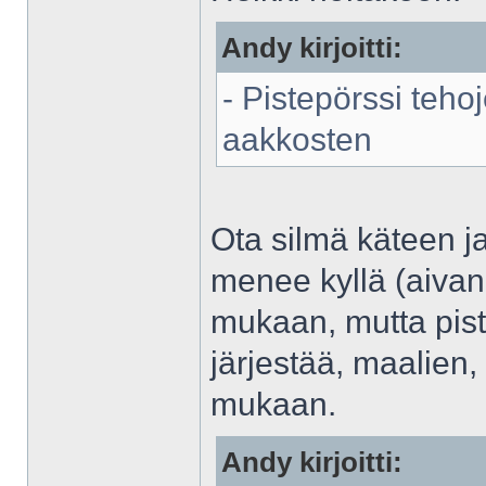
Andy kirjoitti:
- Pistepörssi teho
aakkosten
Ota silmä käteen j
menee kyllä (aivan
mukaan, mutta pis
järjestää, maalien,
mukaan.
Andy kirjoitti: