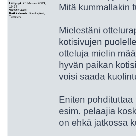
Liittynyt:
25 Marras 2003,
Mitä kummallakin tul
19:24
Viestit:
4499
Paikkakunta:
Kaukajärvi,
Tampere
Mielestäni ottelurap
kotisivujen puolell
otteluja mielin mää
hyvän paikan kotisi
voisi saada kuolin
Eniten pohdituttaa 
esim. pelaajia kos
on ehkä jatkossa ku