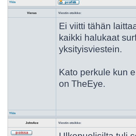
Ylös
Vieras
Viestin otsikko:
Ei viitti tähän lai
kaikki halukaat surf
yksityisviestein.
Kato perkule kun e
on TheEye.
Ylös
JohnAce
Viestin otsikko:
Ulkopuolisilta tuli s