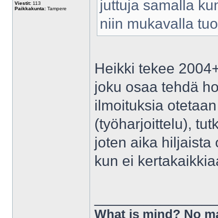
juttuja samalla ku
Viestit:
113
Paikkakunta:
Tampere
niin mukavalla tuol
Heikki tekee 2004+n
joku osaa tehdä ho
ilmoituksia otetaan 
(työharjoittelu), t
joten aika hiljaista
kun ei kertakaikkia
______________
What is mind? No ma