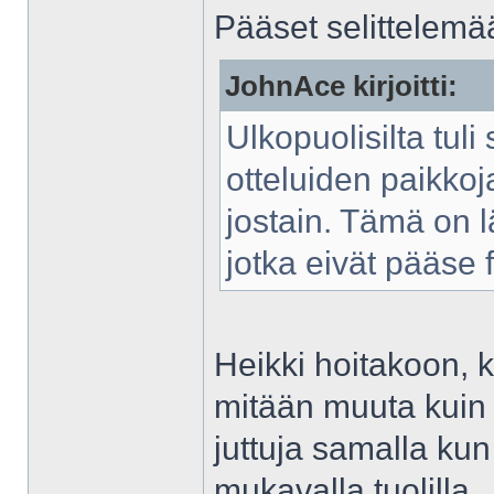
Pääset selittelemään
JohnAce kirjoitti:
Ulkopuolisilta tuli 
otteluiden paikkoj
jostain. Tämä on l
jotka eivät pääse f
Heikki hoitakoon, 
mitään muuta kuin 
juttuja samalla kun
mukavalla tuolilla.