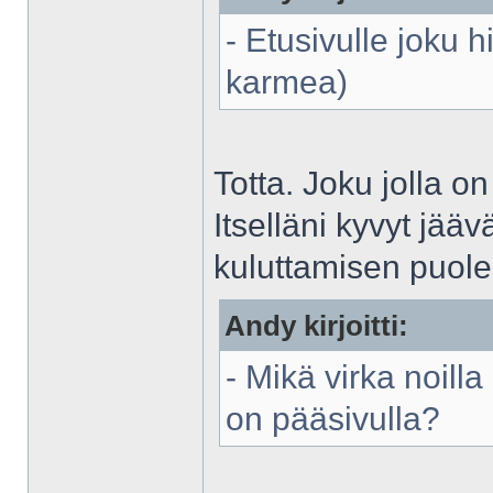
- Etusivulle joku 
karmea)
Totta. Joku jolla on
Itselläni kyvyt jä
kuluttamisen puolel
Andy kirjoitti:
- Mikä virka noilla
on pääsivulla?