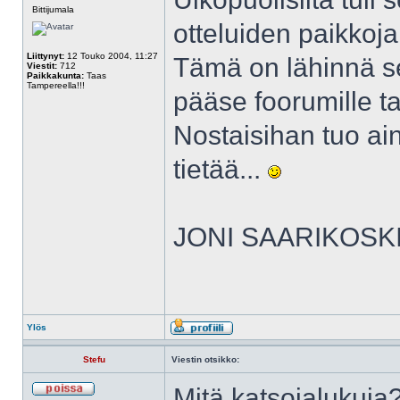
Bittijumala
otteluiden paikkoja
Liittynyt:
12 Touko 2004, 11:27
Tämä on lähinnä sel
Viestit:
712
Paikkakunta:
Taas
Tampereella!!!
pääse foorumille ta
Nostaisihan tuo ain
tietää...
JONI SAARIKOSK
Ylös
Stefu
Viestin otsikko:
Mitä katsojalukuja