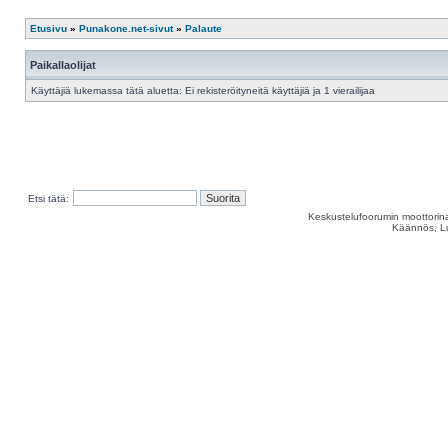
Etusivu
»
Punakone.net-sivut
»
Palaute
Paikallaolijat
Käyttäjiä lukemassa tätä aluetta: Ei rekisteröityneitä käyttäjiä ja 1 vierailijaa
Etsi tätä:
Keskustelufoorumin moottorina
Käännös, Lu