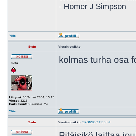
- Homer J Simpson
Ylös
Stefu
Viestin otsikko:
kolmas turha osa fo
stefu
Liittynyt:
06 Tammi 2004, 15:15
Viestit:
3218
Paikkakunta:
Siivikkala, Yvi
Ylös
Stefu
Viestin otsikko:
SPONSORIT ESIIN!
Pitäisikö laittaa 