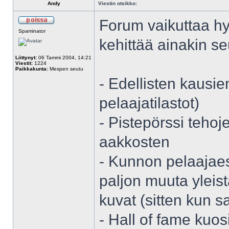
Andy
Viestin otsikko:
Forum vaikuttaa hy
Spaminator
kehittää ainakin se
Liittynyt:
06 Tammi 2004, 14:21
Viestit:
1224
Paikkakunta:
Mespen seutu
- Edellisten kausie
pelaajatilastot)
- Pistepörssi teho
aakkosten
- Kunnon pelaajaes
paljon muuta yleist
kuvat (sitten kun 
- Hall of fame kuos