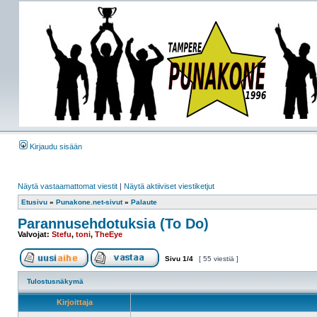
Kirjaudu sisään
Näytä vastaamattomat viestit
|
Näytä aktiiviset viestiketjut
Etusivu
»
Punakone.net-sivut
»
Palaute
Parannusehdotuksia (To Do)
Valvojat:
Stefu
,
toni
,
TheEye
Sivu
1
/
4
[ 55 viestiä ]
Tulostusnäkymä
Kirjoittaja