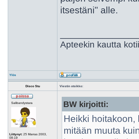
itsestäni" alle.
______________
Apteekin kautta kot
Ylös
Disco Stu
Viestin otsikko:
BW kirjoitti:
Salibandystara
Heikki hoitakoon,
mitään muuta kuin
Liittynyt:
25 Marras 2003,
08:19