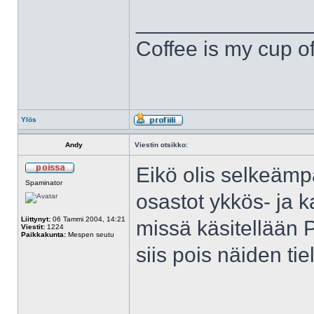
______________
Coffee is my cup of
Ylös
Andy
Viestin otsikko:
Eikö olis selkeäm
Spaminator
osastot ykkös- ja k
Liittynyt:
06 Tammi 2004, 14:21
missä käsitellään 
Viestit:
1224
Paikkakunta:
Mespen seutu
siis pois näiden tiel
______________