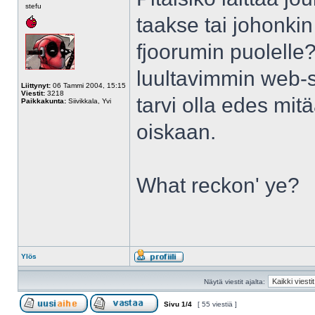
stefu
taakse tai johonkin n
fjoorumin puolelle
luultavimmin web-si
Liittynyt:
06 Tammi 2004, 15:15
Viestit:
3218
tarvi olla edes mit
Paikkakunta:
Siivikkala, Yvi
oiskaan.
What reckon' ye?
Ylös
Näytä viestit ajalta:
Sivu
1
/
4
[ 55 viestiä ]