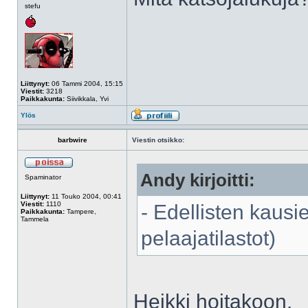
stefu
Liittynyt:
06 Tammi 2004, 15:15
Viestit:
3218
Paikkakunta:
Siivikkala, Yvi
Ylös
barbwire
Viestin otsikko:
Andy kirjoitti:
Spaminator
Liittynyt:
11 Touko 2004, 00:41
Viestit:
1110
- Edellisten kausi
Paikkakunta:
Tampere,
Tammela
pelaajatilastot)
Heikki hoitakoon.