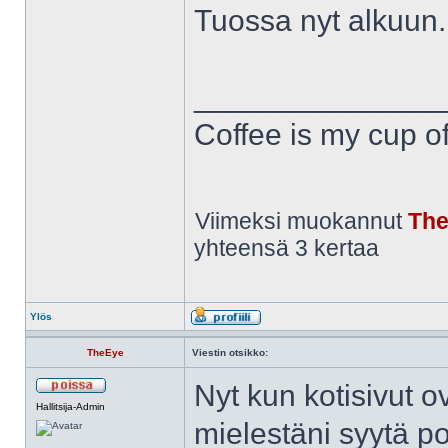
Tuossa nyt alkuun.
______________
Coffee is my cup of
Viimeksi muokannut
Th
yhteensä 3 kertaa
Ylös
TheEye
Viestin otsikko:
Nyt kun kotisivut 
Hallitsija-Admin
mielestäni syytä po