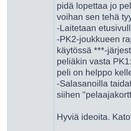
pidä lopettaa jo p
voihan sen tehä ty
-Laitetaan etusivu
-PK2-joukkueen rapo
käytössä ***-järjes
peliäkin vasta PK1:
peli on helppo kell
-Salasanoilla taid
siihen "pelaajakor
Hyviä ideoita. Kat