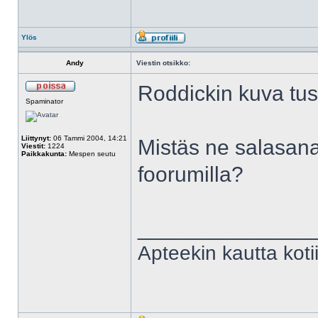
Ylös
Andy
Viestin otsikko:
Roddickin kuva tusk
Spaminator
Liittynyt:
06 Tammi 2004, 14:21
Mistäs ne salasana
Viestit:
1224
Paikkakunta:
Mespen seutu
foorumilla?
______________
Apteekin kautta kot