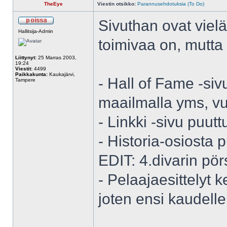
TheEye
Viestin otsikko:
Parannusehdotuksia (To Do)
Sivuthan ovat viel
Hallitsija-Admin
toimivaa on, mutta
Liittynyt:
25 Marras 2003,
19:24
Viestit:
4499
Paikkakunta:
Kaukajärvi,
- Hall of Fame -siv
Tampere
maailmalla yms, vu
- Linkki -sivu puutt
- Historia-osiosta p
EDIT: 4.divarin pör
- Pelaajaesittelyt 
joten ensi kaudelle 