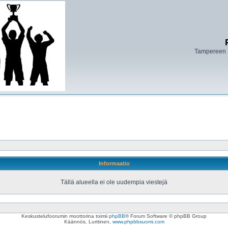
Tampereen 
Informaatio
Tällä alueella ei ole uudempia viestejä
Keskustelufoorumin moottorina toimii
phpBB
® Forum Software © phpBB Group
Käännös, Lurttinen,
www.phpbbsuomi.com