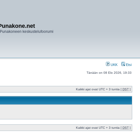
Punakone.net
Punakoneen keskustelufoorumi
UKK
Etsi
Tänään on 08 Elo 2026, 19:33
Kaikki ajat ovat UTC + 3 tuntia [
DST
]
Kaikki ajat ovat UTC + 3 tuntia [
DST
]