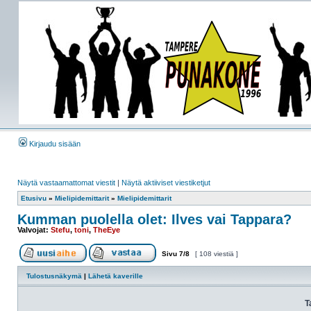
Kirjaudu sisään
Näytä vastaamattomat viestit
|
Näytä aktiiviset viestiketjut
Etusivu
»
Mielipidemittarit
»
Mielipidemittarit
Kumman puolella olet: Ilves vai Tappara?
Valvojat:
Stefu
,
toni
,
TheEye
Sivu
7
/
8
[ 108 viestiä ]
Tulostusnäkymä
|
Lähetä kaverille
T