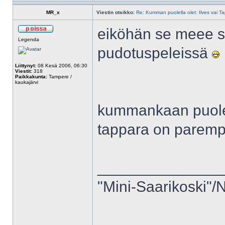
MR_x
Viestin otsikko:
Re: Kumman puolella olet: Ilves vai T
eiköhän se meee si
Legenda
pudotuspeleissä
Liittynyt:
08 Kesä 2006, 06:30
Viestit:
318
Paikkakunta:
Tampere /
kaukajärvi
kummankaan puolella
tappara on paremp
______________
"Mini-Saarikoski"/N