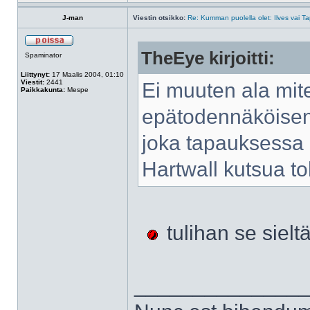
J-man
Viestin otsikko:
Re: Kumman puolella olet: Ilves vai T
TheEye kirjoitti:
Spaminator
Liittynyt:
17 Maalis 2004, 01:10
Viestit:
2441
Ei muuten ala mi
Paikkakunta:
Mespe
epätodennäköisen 
joka tapauksessa m
Hartwall kutsua toh
tulihan se sieltä
______________