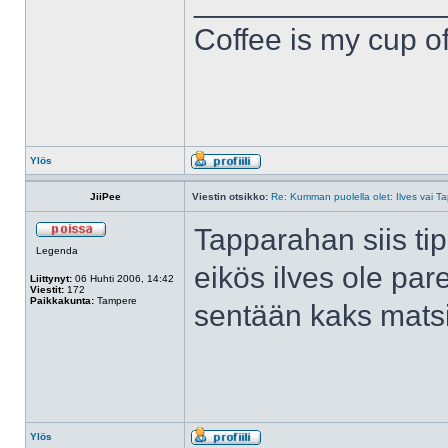
______________
Coffee is my cup of
Ylös
JiiPee
Viestin otsikko:
Re: Kumman puolella olet: Ilves vai T
Tapparahan siis tip
Legenda
eikös ilves ole par
Liittynyt:
06 Huhti 2006, 14:42
Viestit:
172
Paikkakunta:
Tampere
sentään kaks mats
Ylös