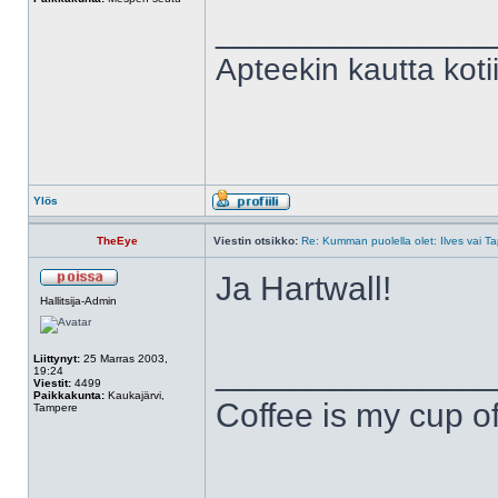
______________
Apteekin kautta kot
Ylös
TheEye
Viestin otsikko:
Re: Kumman puolella olet: Ilves vai T
Ja Hartwall!
Hallitsija-Admin
Liittynyt:
25 Marras 2003,
______________
19:24
Viestit:
4499
Paikkakunta:
Kaukajärvi,
Coffee is my cup of
Tampere