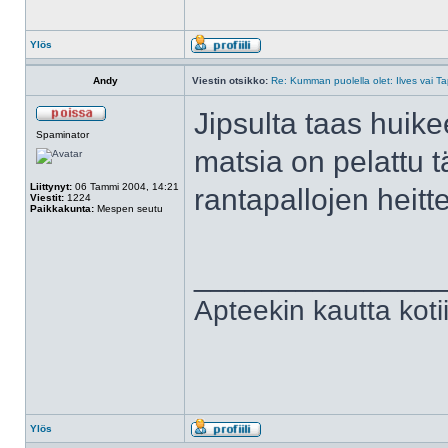
Ylös
Andy
Viestin otsikko:
Re: Kumman puolella olet: Ilves vai T
Jipsulta taas huike
Spaminator
matsia on pelattu t
Liittynyt:
06 Tammi 2004, 14:21
rantapallojen heit
Viestit:
1224
Paikkakunta:
Mespen seutu
______________
Apteekin kautta kot
Ylös