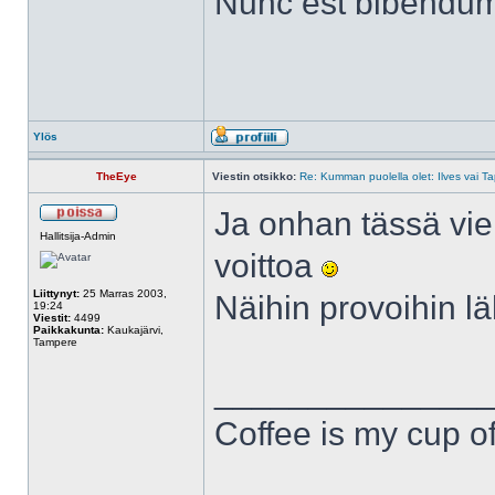
Nunc est bibendu
Ylös
TheEye
Viestin otsikko:
Re: Kumman puolella olet: Ilves vai T
Ja onhan tässä vie
Hallitsija-Admin
voittoa
Liittynyt:
25 Marras 2003,
Näihin provoihin lä
19:24
Viestit:
4499
Paikkakunta:
Kaukajärvi,
Tampere
______________
Coffee is my cup of