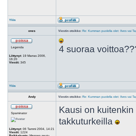
Ylös
ones
Viestin otsikko:
Re: Kumman puolella olet: Ilves vai T
4 suoraa voittoa??
Legenda
Liittynyt:
19 Marras 2006,
16:20
Viestit:
345
Ylös
Andy
Viestin otsikko:
Re: Kumman puolella olet: Ilves vai T
Kausi on kuitenkin
Spaminator
takkuturkeilla
Liittynyt:
06 Tammi 2004, 14:21
Viestit:
1224
Paikkakunta:
Mespen seutu