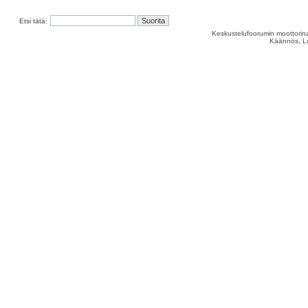
Etsi tätä:
Keskustelufoorumin moottorina
Käännös, Lu