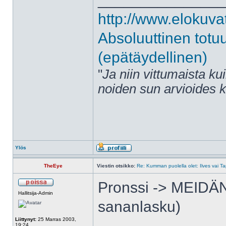
http://www.elokuva
Absoluuttinen totu
(epätäydellinen)
"
Ja niin vittumaista ku
noiden sun arvioides 
Ylös
TheEye
Viestin otsikko:
Re: Kumman puolella olet: Ilves vai T
Pronssi -> MEIDÄN
Hallitsija-Admin
sananlasku)
Liittynyt:
25 Marras 2003,
19:24