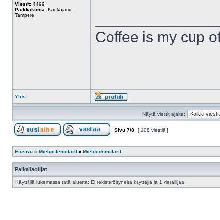
Viestit:
4499
Paikkakunta:
Kaukajärvi,
______________
Tampere
Coffee is my cup of
Ylös
Näytä viestit ajalta:
Sivu
7
/
8
[ 108 viestiä ]
Etusivu
»
Mielipidemittarit
»
Mielipidemittarit
Paikallaolijat
Käyttäjiä lukemassa tätä aluetta: Ei rekisteröityneitä käyttäjiä ja 1 vierailijaa