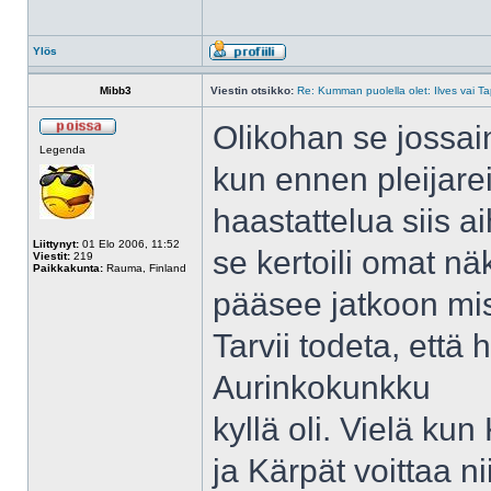
Ylös
Mibb3
Viestin otsikko:
Re: Kumman puolella olet: Ilves vai T
Olikohan se jossai
Legenda
kun ennen pleijare
haastattelua siis ai
Liittynyt:
01 Elo 2006, 11:52
se kertoili omat n
Viestit:
219
Paikkakunta:
Rauma, Finland
pääsee jatkoon mis
Tarvii todeta, että
Aurinkokunkku
kyllä oli. Vielä ku
ja Kärpät voittaa ni