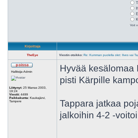
T
I
E
K
Voit v
Kirjoittaja
TheEye
Viestin otsikko:
Re: Kumman puolella olet: Ilves vai T
Hyvää kesälomaa Il
Hallitsija-Admin
pisti Kärpille kampo
Liittynyt:
25 Marras 2003,
19:24
Viestit:
4499
Paikkakunta:
Kaukajärvi,
Tappara jatkaa poja
Tampere
jalkoihin 4-2 -voitoi