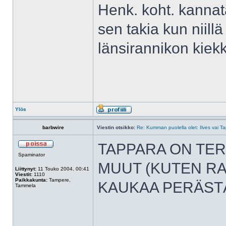
Henk. koht. kannata
sen takia kun niill
länsirannikon kiekk
Ylös
barbwire
Viestin otsikko:
Re: Kumman puolella olet: Ilves vai T
TAPPARA ON TER
Spaminator
MUUT (KUTEN RA
Liittynyt:
11 Touko 2004, 00:41
Viestit:
1110
Paikkakunta:
Tampere,
KAUKAA PERÄST
Tammela
______________