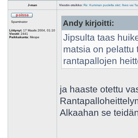
J-man
Viestin otsikko:
Re: Kumman puolella olet: Ilves vai T
Andy kirjoitti:
Spaminator
Liittynyt:
17 Maalis 2004, 01:10
Viestit:
2441
Jipsulta taas huik
Paikkakunta:
Mespe
matsia on pelattu 
rantapallojen hei
ja haaste otettu va
Rantapalloheittelym
Alkaahan se teidän
______________