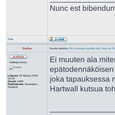
Nunc est bibendu
Ylös
TheEye
Viestin otsikko:
Re: Kumman puolella olet: Ilves vai T
Ei muuten ala mit
Hallitsija-Admin
epätodennäköisen t
Liittynyt:
25 Marras 2003,
joka tapauksessa mi
19:24
Viestit:
4499
Paikkakunta:
Kaukajärvi,
Hartwall kutsua toh
Tampere
______________