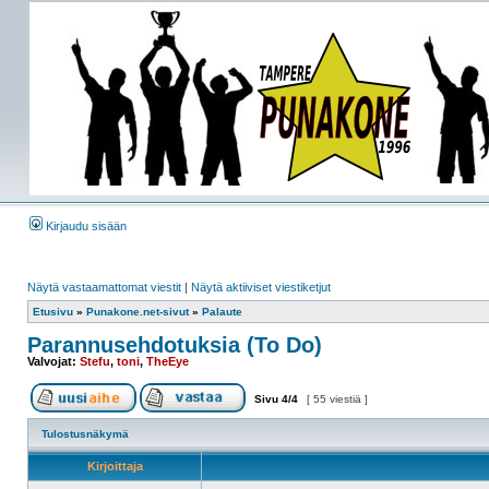
Kirjaudu sisään
Näytä vastaamattomat viestit
|
Näytä aktiiviset viestiketjut
Etusivu
»
Punakone.net-sivut
»
Palaute
Parannusehdotuksia (To Do)
Valvojat:
Stefu
,
toni
,
TheEye
Sivu
4
/
4
[ 55 viestiä ]
Tulostusnäkymä
Kirjoittaja