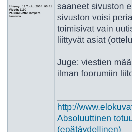
saaneet sivuston ed
Liittynyt:
11 Touko 2004, 00:41
Viestit:
1110
Paikkakunta:
Tampere,
sivuston voisi peria
Tammela
toimisivat vain uutis
liittyvät asiat (otte
Juge: viestien määr
ilman foorumiin lii
______________
http://www.elokuva
Absoluuttinen totu
(epätäydellinen)