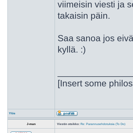
viimeisin viesti ja
takaisin päin.
Saa sanoa jos eivä
kyllä. :)
______________
[Insert some philo
Ylös
J-man
Viestin otsikko:
Re: Parannusehdotuksia (To Do)