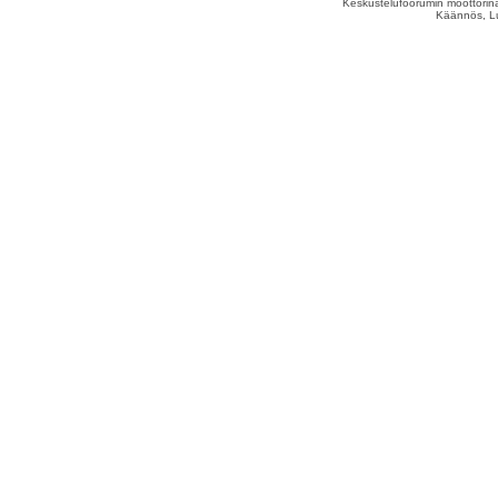
Keskustelufoorumin moottorina
Käännös, Lu