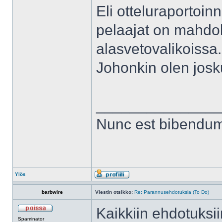
Eli otteluraportoin
pelaajat on mahdolli
alasvetovalikoissa.
Johonkin olen jos
______________
Nunc est bibendu
Ylös
barbwire
Viestin otsikko:
Re: Parannusehdotuksia (To Do)
Kaikkiin ehdotuksi
Spaminator