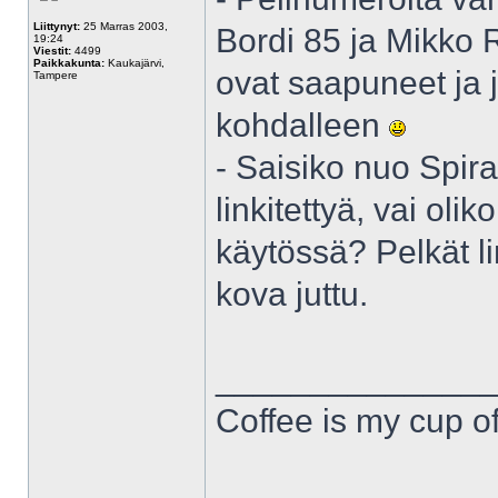
Liittynyt:
25 Marras 2003,
Bordi 85 ja Mikko 
19:24
Viestit:
4499
Paikkakunta:
Kaukajärvi,
ovat saapuneet ja j
Tampere
kohdalleen
- Saisiko nuo Spiral
linkitettyä, vai ol
käytössä? Pelkät lin
kova juttu.
______________
Coffee is my cup of