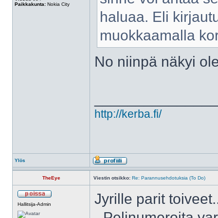
Paikkakunta:
Nokia City
haluaa. Eli kirjaut
muokkaamalla kort
No niinpä näkyi ol
______________
http://kerba.fi/
Ylös
TheEye
Viestin otsikko:
Re: Parannusehdotuksia (To Do)
Jyrille parit toiveet.
Hallitsija-Admin
- Pelinumeroita var