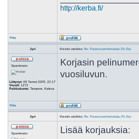
http://kerba.fi/
Ylös
Jyri
Viestin otsikko:
Re: Parannusehdotuksia (To Do)
Korjasin pelinumer
Spaminator
vuosiluvun.
Liittynyt:
09 Tammi 2005, 22:17
Viestit:
1272
Paikkakunta:
Tampere, Kaleva
Ylös
Jyri
Viestin otsikko:
Re: Parannusehdotuksia (To Do)
Lisää korjauksia:
Spaminator