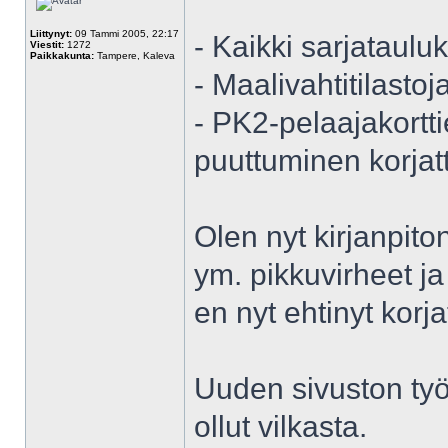
Liittynyt:
09 Tammi 2005, 22:17
- Kaikki sarjataul
Viestit:
1272
Paikkakunta:
Tampere, Kaleva
- Maalivahtitilasto
- PK2-pelaajakorttie
puuttuminen korjat
Olen nyt kirjanpito
ym. pikkuvirheet ja 
en nyt ehtinyt korj
Uuden sivuston työ
ollut vilkasta.