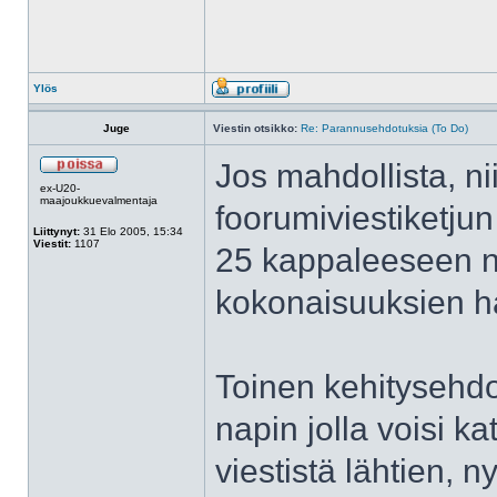
Ylös
Juge
Viestin otsikko:
Re: Parannusehdotuksia (To Do)
Jos mahdollista, ni
ex-U20-
maajoukkuevalmentaja
foorumiviestiketjun
Liittynyt:
31 Elo 2005, 15:34
Viestit:
1107
25 kappaleeseen ny
kokonaisuuksien h
Toinen kehitysehdot
napin jolla voisi ka
viestistä lähtien, 