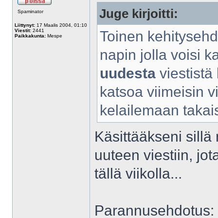
Juge kirjoitti:
Spaminator
Liittynyt:
17 Maalis 2004, 01:10
Viestit:
2441
Toinen kehitysehdo
Paikkakunta:
Mespe
napin jolla voisi k
uudesta
viestistä
katsoa viimeisin v
kelailemaan takais
Käsittääkseni sill
uuteen viestiin, jot
tällä viikolla...
Parannusehdotus: