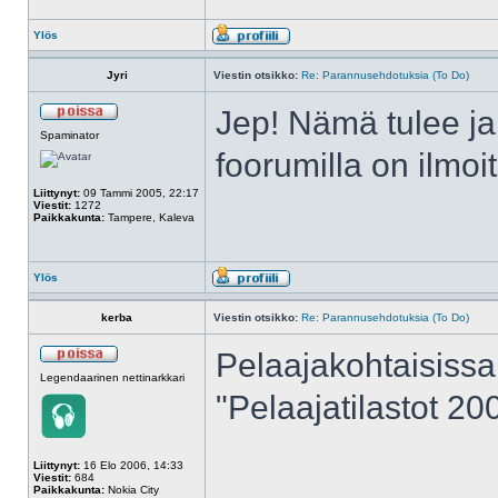
Ylös
Jyri
Viestin otsikko:
Re: Parannusehdotuksia (To Do)
Jep! Nämä tulee ja
Spaminator
foorumilla on ilmoi
Liittynyt:
09 Tammi 2005, 22:17
Viestit:
1272
Paikkakunta:
Tampere, Kaleva
Ylös
kerba
Viestin otsikko:
Re: Parannusehdotuksia (To Do)
Pelaajakohtaisissa 
Legendaarinen nettinarkkari
"Pelaajatilastot 2
Liittynyt:
16 Elo 2006, 14:33
Viestit:
684
______________
Paikkakunta:
Nokia City