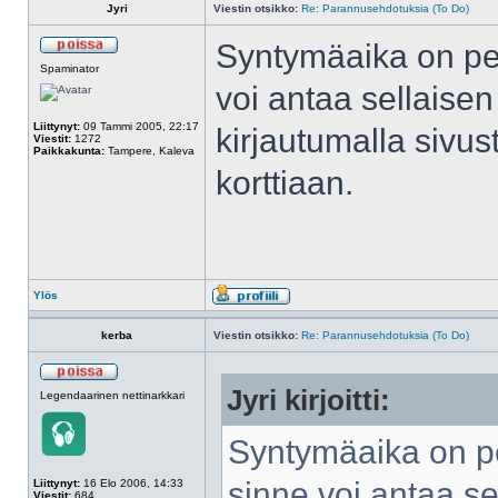
Jyri
Viestin otsikko:
Re: Parannusehdotuksia (To Do)
Syntymäaika on pel
Spaminator
voi antaa sellaisen
Liittynyt:
09 Tammi 2005, 22:17
kirjautumalla sivu
Viestit:
1272
Paikkakunta:
Tampere, Kaleva
korttiaan.
Ylös
kerba
Viestin otsikko:
Re: Parannusehdotuksia (To Do)
Jyri kirjoitti:
Legendaarinen nettinarkkari
Syntymäaika on pe
sinne voi antaa se
Liittynyt:
16 Elo 2006, 14:33
Viestit:
684