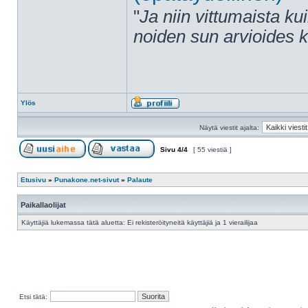
"
Ja niin vittumaista ku
noiden sun arvioides 
Ylös
Näytä viestit ajalta:
Sivu
4
/
4
[ 55 viestiä ]
Etusivu
»
Punakone.net-sivut
»
Palaute
Paikallaolijat
Käyttäjiä lukemassa tätä aluetta: Ei rekisteröityneitä käyttäjiä ja 1 vierailijaa
Etsi tätä: