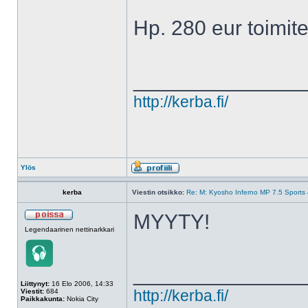
Hp. 280 eur toimit
______________
http://kerba.fi/
Ylös
kerba
Viestin otsikko:
Re: M: Kyosho Inferno MP 7.5 Sports 4
MYYTY!
Legendaarinen nettinarkkari
______________
Liittynyt:
16 Elo 2006, 14:33
Viestit:
684
http://kerba.fi/
Paikkakunta:
Nokia City