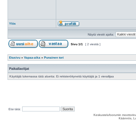
Ylös
Näytä viestit ajalta:
Sivu
1
/
1
[ 2 viestiä ]
Etusivu
»
Vapaa-aika
»
Punainen tori
Paikallaolijat
Käyttäjiä lukemassa tätä aluetta: Ei rekisteröityneitä käyttäjiä ja 1 vierailijaa
Etsi tätä:
Keskustelufoorumin moottorina
Käännös, Lu