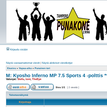
Kirjaudu sisään
Näytä vastaamattomat viestit
|
Näytä aktiiviset viestiketjut
Etusivu
»
Vapaa-aika
»
Punainen tori
M: Kyosho Inferno MP 7.5 Sports 4 -polttis 
Valvojat:
Stefu
,
toni
,
TheEye
Sivu
1
/
1
[ 2 viestiä ]
Tulostusnäkymä
Kirjoittaja