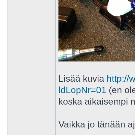
Lisää kuvia
http://
ldLopNr=01
(en ol
koska aikaisempi m
Vaikka jo tänään a