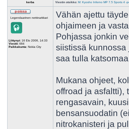
kerba
Viestin otsikko:
M: Kyosho Inferno MP 7.5 Sports 4 -po
Vähän ajettu täydell
Legendaarinen nettinarkkari
ohjaimeen ja vasta
Pohjassa jonkin ve
Liittynyt:
16 Elo 2006, 14:33
Viestit:
684
siistissä kunnossa 
Paikkakunta:
Nokia City
saa tulla katsomaa
Mukana ohjeet, kol
offroad ja asfaltti),
rengasavain, kuusi
bensansuodatin (ei
nitrokanisteri ja p